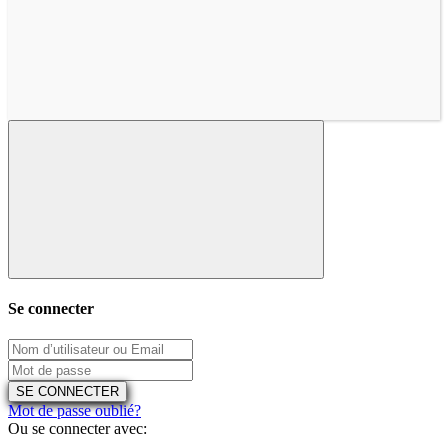
Se connecter
SE CONNECTER
Mot de passe oublié?
Ou se connecter avec: