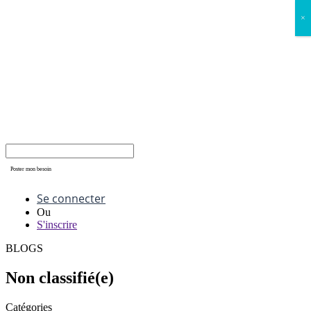
×
Poster mon besoin
Se connecter
Ou
S'inscrire
BLOGS
Non classifié(e)
Catégories