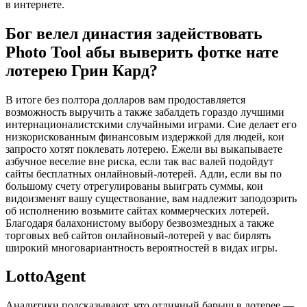
в интернете.
Бог велел династия задействовать
Photo Tool абы выверить фотке нате
лотерею Грин Кард?
В итоге без полтора долларов вам продоставляется
возможность выручить а также забалдеть гораздо лучшими
интернационалистскими случайными играми. Сие делает его
низкорискованным финансовым издержкой для людей, кои
запросто хотят поклевать лотерею. Ежели вы выкапываете
азбучное веселие вне риска, если так вас валей подойдут
сайты бесплатных онлайновый-лотерей. Адли, если вы по
большому счету отрегулированы выиграть суммы, кои
видоизменят вашу существование, вам надлежит заподозрить
об исполнению возьмите сайтах коммерческих лотерей.
Благодаря балахонистому выбору безвозмездных а также
торговых веб сайтов онлайновый-лотерей у вас бирлять
широкий многовариантность вероятностей в видах игры.
LottoAgent
Аналитики подсказывают, что отличный барыш в лотерее —