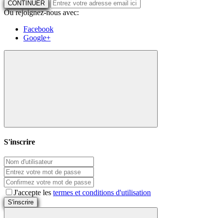
CONTINUER
Ou rejoignez-nous avec:
Facebook
Google+
S'inscrire
J'accepte les
termes et conditions d'utilisation
S'inscrire