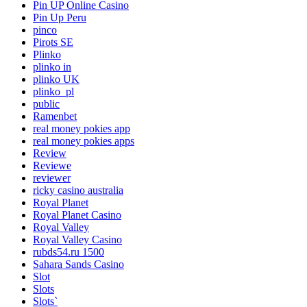
Pin UP Online Casino
Pin Up Peru
pinco
Pirots SE
Plinko
plinko in
plinko UK
plinko_pl
public
Ramenbet
real money pokies app
real money pokies apps
Review
Reviewe
reviewer
ricky casino australia
Royal Planet
Royal Planet Casino
Royal Valley
Royal Valley Casino
rubds54.ru 1500
Sahara Sands Casino
Slot
Slots
Slots`