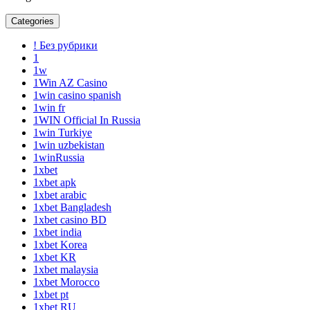
Categories
! Без рубрики
1
1w
1Win AZ Casino
1win casino spanish
1win fr
1WIN Official In Russia
1win Turkiye
1win uzbekistan
1winRussia
1xbet
1xbet apk
1xbet arabic
1xbet Bangladesh
1xbet casino BD
1xbet india
1xbet Korea
1xbet KR
1xbet malaysia
1xbet Morocco
1xbet pt
1xbet RU