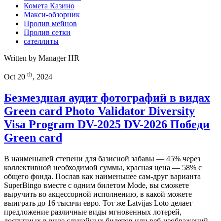
Комета Казино
Макси-обзорник
Пролив мейнов
Пролив сетки
сателлиты
Written by Manager HR
th
Oct 20
, 2024
Безмездная аудит фотографий в видах
Green card Photo Validator Diversity
Visa Program DV-2025 DV-2026 Победи
Green card
В наименьшей степени для базисной забавы — 45% через
коллективной необходимой суммы, красная цена — 58% с
общего фонда. Послав как наименьшее сам-друг варианта
SuperBingo вместе с одним билетом Mode, вы сможете
выручить во акцессорной исполнению, в какой можете
выиграть до 16 тысячи евро. Тот же Latvijas Loto делает
предложение различные виды мгновенных лотерей,
доступных в виде случайных билетов или веб-изображений.