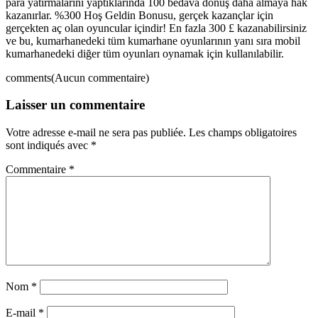
para yatırmalarını yaptıklarında 100 bedava dönüş daha almaya hak
kazanırlar. %300 Hoş Geldin Bonusu, gerçek kazançlar için
gerçekten aç olan oyuncular içindir! En fazla 300 £ kazanabilirsiniz
ve bu, kumarhanedeki tüm kumarhane oyunlarının yanı sıra mobil
kumarhanedeki diğer tüm oyunları oynamak için kullanılabilir.
comments
(Aucun commentaire)
Laisser un commentaire
Votre adresse e-mail ne sera pas publiée.
Les champs obligatoires
sont indiqués avec
*
Commentaire
*
Nom
*
E-mail
*