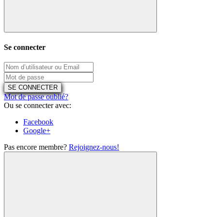
Se connecter
SE CONNECTER
Mot de passe oublié?
Ou se connecter avec:
Facebook
Google+
Pas encore membre?
Rejoignez-nous!