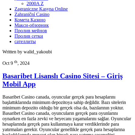
2000A Z
Zagraniczne Kasyna Online
Zahraniční Casino
Комета Казино
Макси-обзорник
Пролив мейнов
Пролив сетки
сателлиты
Written by walid_yakoubi
th
Oct 9
, 2024
Basaribet Lisanslı Casino Sitesi – Giriş
Mobil App
Basaribet Casino canada, oyuncular gerçek para hesaplarını
başlattıklarında minimum depozitoya sahip değildir. Bazı sitelerin
minimum depozito olduğu bir gerçek olsa da, bazılarının yoktur.
Basaribet Casino canada, oyuncuların gerçek para oyunlarını
oynarken en fazla zevki ve heyecanı yaşamalarını sağlar. Oyuncular
hesaplarında gerçek para kullanmaya karar verdiklerinde para
yatırmaları gerekir. Oyuncular genellikle gerçek para hesaplarına
başladıklarında mevcut olan birçok para yatırma seçeneğini