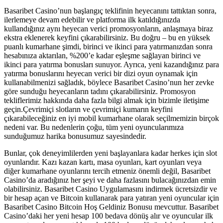
Basaribet Casino’nun başlangıç teklifinin heyecanını tattıktan sonra,
ilerlemeye devam edebilir ve platforma ilk katıldığınızda
kullandığınız aynı heyecan verici promosyonların, anlaşmaya biraz
ekstra eklenerek keyfini çıkarabilirsiniz. Bu doğru – bu en yüksek
puanlı kumarhane şimdi, birinci ve ikinci para yatırmanızdan sonra
hesabınıza aktarılan, %200’e kadar eşleşme sağlayan birinci ve
ikinci para yatırma bonusları sunuyor. Ayrıca, yeni kazandığınız para
yatırma bonuslarını heyecan verici bir dizi oyun oynamak için
kullanabilmenizi sağladık, böylece Basaribet Casino’nun her zevke
göre sunduğu heyecanların tadını çıkarabilirsiniz. Promosyon
tekliflerimiz hakkında daha fazla bilgi almak için bizimle iletişime
geçin.Çevrimiçi slotların ve çevrimiçi kumarın keyfini
çıkarabileceğiniz en iyi mobil kumarhane olarak seçilmemizin birçok
nedeni var. Bu nedenlerin çoğu, tüm yeni oyuncularımıza
sunduğumuz harika bonusumuz sayesindedir.
Bunlar, çok deneyimlilerden yeni başlayanlara kadar herkes için slot
oyunlarıdır. Kazı kazan kartı, masa oyunları, kart oyunları veya
diğer kumarhane oyunlarını tercih etmeniz önemli değil, Basaribet
Casino’da aradığınız her şeyi ve daha fazlasını bulacağınızdan emin
olabilirsiniz. Basaribet Casino Uygulamasını indirmek ücretsizdir ve
bir hesap açan ve Bitcoin kullanarak para yatıran yeni oyuncular için
Basaribet Casino Bitcoin Hoş Geldiniz Bonusu mevcuttur. Basaribet
Casino’daki her yeni hesap 100 bedava dönüş alır ve oyuncular ilk