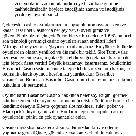
versiyonlarını zamanında indirmeye hazır hale getirme
taahhüdümüzdür, böylece istediğiniz zaman ve istediğiniz
yerde oynayabilirsiniz!
Çok çeşitli casino oyunlarımızdan kapsamlı promosyon listemize
kadar Basaribet Casino’da her şey var. Güvenliğimiz ve
güvenliğimiz bizim için çok önemlidir ve bu nedenle 1996’dan beri
son teknoloji çevrimiçi casino oyunları sunan endüstri lideri
Microgaming yazılım sağlayıcısını kullanıyoruz. En yüksek kalitede
oyunlardan oluşan yenilikçi ve dinamik bir teklif. Slot Turnuvaları
herkesin eğlenmesi için çok eğlencelidir ve gerçek para kazanmak
için birçok fırsat vardır! Büyük kazanmayı başarırsanız, ödüllerinizi
Basaribet Casino sistemi içinde talep edebilirsiniz ve tüm kazançlar
otomatik olarak oyuncu hesabınıza yatırılacaktır. Basaribet
Casino’nun Bonusları Basaribet Casino’nun tüm oyun tarzları bonus
paketinin bir parçasıdır.
Oyuncuların Basaribet Casino hakkında neler söylediğini görmek
için incelememizi okuyun ve ardından ücretsiz döndürme bonusu ile
kendiniz deneyin Elbette çoğunuz slot makinesi, rulet, poker ve
Blackjack’i duymuşsunuzdur. Bunların hepsi en popüler casino
oyunlarıdır; çünkü en çok oynananlar onlar.
Casino meraklısı paysafecard kuponlarınızdan biriyle ödeme
yapmanız gerektiğinde, güvenlik veya kart verilerinin çalınması