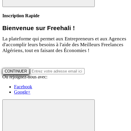
Inscription Rapide
Bienvenue sur Freehali !
La plateforme qui permet aux Entrepreneurs et aux Agences
d'accomplir leurs besoins à l'aide des Meilleurs Freelances
Algériens, tout en faisant des Économies !
CONTINUER
Ou rejoignez-nous avec:
Facebook
Google+