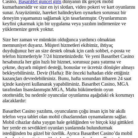
Casino,
BaşarıBet guncel giris
dünyanın ilk gerçek mobil
kumarhanesidir ve size en iyi slotları, video pokeri ve kart oyunlarını
sunar. Arayüzümüz, hareket halindeyken oynarken sorunsuz bir
deneyim yaşamanızı sağlamak için tasarlanmıştır. Oyunlarımızın
keyfini çıkarmak için bir uygulama veya yazılım indirmenize ve
yüklemenize gerek yoktur.
Size her zaman ve mümkün olduğunca yardımcı olmaktan
memnuniyet duyarız. Müşteri hizmetleri ekibimiz, ihtiyaç
duyduğunuz her an size destek olmak için canlı sohbet, e-posta ve
telefon hizmetleriyle 7/24 hizmetinizdedir. Ve yeni Basaribet Casino
hesabınızla her gün hızlı bir hizmet, sorunsuz para yatırma ve
çekme, duyarlı müşteri desteği, bonuslar ve ücretsiz dönüşler almayı
bekleyebilirsiniz. Devir (Hafta): Bir önceki haftadan elde ettiğiniz
kazançları devredebilirsiniz. Bunu, hafta sonundan itibaren 24 saat
içinde kasiyeri kullanarak yapabilirsiniz. Basaribet Casino, MGA
tarafından lisanslanmıştır.MGA, Malta hükümetinin oyun
otoritesidir, bu nedenle oyuncular oyunlarına aşağıdaki ek korumayı
alacaklardır:
Basaribet Casino yazılımı, oyuncuların çoğu insan için bir akıllı
telefon veya tablet olan mobil cihazlarından oynamalarını sağlar.
Mobil cihazlar daha yaygın hale geldiğinden ve birçok kişi gittikleri
her yerde en sevdikleri oyunları yanlarında bulundurmak
istediğinden bu güzel bir özellik. Ayrıca Basaribet Casino’da mobil