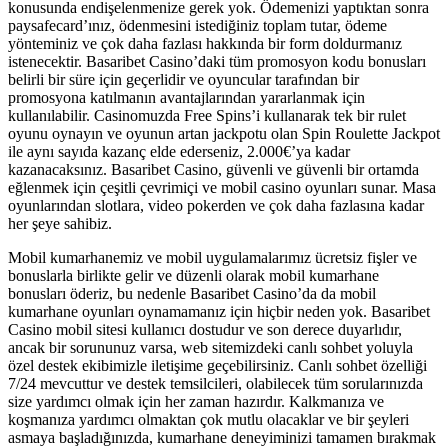
konusunda endişelenmenize gerek yok. Ödemenizi yaptıktan sonra
paysafecard’ınız, ödenmesini istediğiniz toplam tutar, ödeme
yönteminiz ve çok daha fazlası hakkında bir form doldurmanız
istenecektir. Basaribet Casino’daki tüm promosyon kodu bonusları
belirli bir süre için geçerlidir ve oyuncular tarafından bir
promosyona katılmanın avantajlarından yararlanmak için
kullanılabilir. Casinomuzda Free Spins’i kullanarak tek bir rulet
oyunu oynayın ve oyunun artan jackpotu olan Spin Roulette Jackpot
ile aynı sayıda kazanç elde ederseniz, 2.000€’ya kadar
kazanacaksınız. Basaribet Casino, güvenli ve güvenli bir ortamda
eğlenmek için çeşitli çevrimiçi ve mobil casino oyunları sunar. Masa
oyunlarından slotlara, video pokerden ve çok daha fazlasına kadar
her şeye sahibiz.
Mobil kumarhanemiz ve mobil uygulamalarımız ücretsiz fişler ve
bonuslarla birlikte gelir ve düzenli olarak mobil kumarhane
bonusları öderiz, bu nedenle Basaribet Casino’da da mobil
kumarhane oyunları oynamamanız için hiçbir neden yok. Basaribet
Casino mobil sitesi kullanıcı dostudur ve son derece duyarlıdır,
ancak bir sorununuz varsa, web sitemizdeki canlı sohbet yoluyla
özel destek ekibimizle iletişime geçebilirsiniz. Canlı sohbet özelliği
7/24 mevcuttur ve destek temsilcileri, olabilecek tüm sorularınızda
size yardımcı olmak için her zaman hazırdır. Kalkmanıza ve
koşmanıza yardımcı olmaktan çok mutlu olacaklar ve bir şeyleri
asmaya başladığınızda, kumarhane deneyiminizi tamamen bırakmak