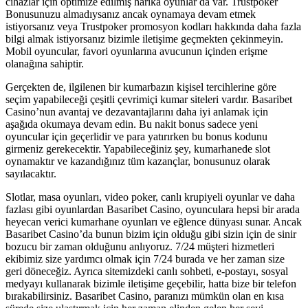
cihazlar için optimize edilmiş harika oyunlar da var. Trustpoker
Bonusunuzu almadıysanız ancak oynamaya devam etmek
istiyorsanız veya Trustpoker promosyon kodları hakkında daha fazla
bilgi almak istiyorsanız bizimle iletişime geçmekten çekinmeyin.
Mobil oyuncular, favori oyunlarına avucunun içinden erişme
olanağına sahiptir.
Gerçekten de, ilgilenen bir kumarbazın kişisel tercihlerine göre
seçim yapabileceği çeşitli çevrimiçi kumar siteleri vardır. Basaribet
Casino’nun avantaj ve dezavantajlarını daha iyi anlamak için
aşağıda okumaya devam edin. Bu nakit bonus sadece yeni
oyuncular için geçerlidir ve para yatırırken bu bonus kodunu
girmeniz gerekecektir. Yapabileceğiniz şey, kumarhanede slot
oynamaktır ve kazandığınız tüm kazançlar, bonusunuz olarak
sayılacaktır.
Slotlar, masa oyunları, video poker, canlı krupiyeli oyunlar ve daha
fazlası gibi oyunlardan Basaribet Casino, oyunculara hepsi bir arada
heyecan verici kumarhane oyunları ve eğlence dünyası sunar. Ancak
Basaribet Casino’da bunun bizim için olduğu gibi sizin için de sinir
bozucu bir zaman olduğunu anlıyoruz. 7/24 müşteri hizmetleri
ekibimiz size yardımcı olmak için 7/24 burada ve her zaman size
geri döneceğiz. Ayrıca sitemizdeki canlı sohbeti, e-postayı, sosyal
medyayı kullanarak bizimle iletişime geçebilir, hatta bize bir telefon
bırakabilirsiniz. Basaribet Casino, paranızı mümkün olan en kısa