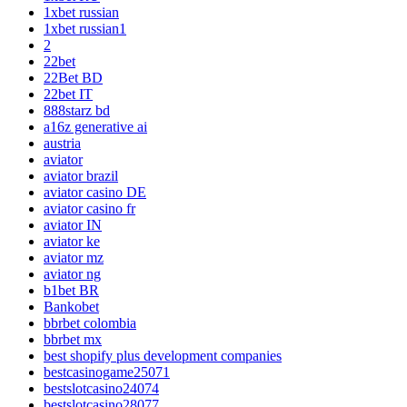
1xbet russian
1xbet russian1
2
22bet
22Bet BD
22bet IT
888starz bd
a16z generative ai
austria
aviator
aviator brazil
aviator casino DE
aviator casino fr
aviator IN
aviator ke
aviator mz
aviator ng
b1bet BR
Bankobet
bbrbet colombia
bbrbet mx
best shopify plus development companies
bestcasinogame25071
bestslotcasino24074
bestslotcasino28077