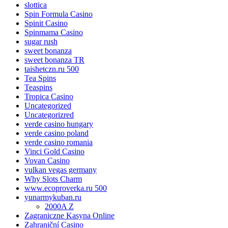
slottica
Spin Formula Casino
Spinit Casino
Spinmama Casino
sugar rush
sweet bonanza
sweet bonanza TR
taishetczn.ru 500
Tea Spins
Teaspins
Tropica Casino
Uncategorized
Uncategorizred
verde casino hungary
verde casino poland
verde casino romania
Vinci Gold Casino
Vovan Casino
vulkan vegas germany
Why Slots Charm
www.ecoproverka.ru 500
yunarmykuban.ru
2000A Z
Zagraniczne Kasyna Online
Zahraniční Casino