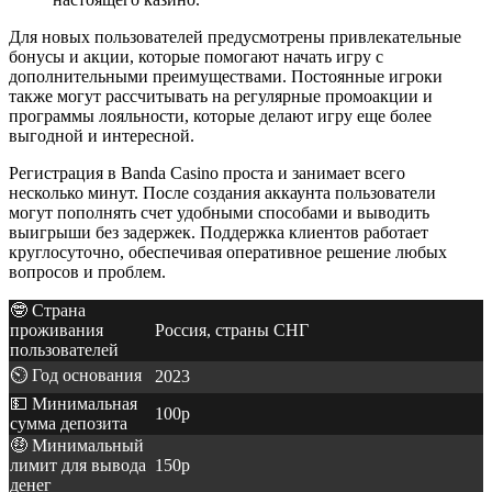
Для новых пользователей предусмотрены привлекательные
бонусы и акции, которые помогают начать игру с
дополнительными преимуществами. Постоянные игроки
также могут рассчитывать на регулярные промоакции и
программы лояльности, которые делают игру еще более
выгодной и интересной.
Регистрация в Banda Casino проста и занимает всего
несколько минут. После создания аккаунта пользователи
могут пополнять счет удобными способами и выводить
выигрыши без задержек. Поддержка клиентов работает
круглосуточно, обеспечивая оперативное решение любых
вопросов и проблем.
🤓 Страна
проживания
Россия, страны СНГ
пользователей
⏲ Год основания
2023
💵 Минимальная
100р
сумма депозита
🤑 Минимальный
лимит для вывода
150р
денег