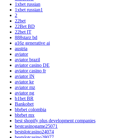
1xbet russian
1xbet russian1
2
22bet
22Bet BD
22bet IT
888starz bd
a16z generative ai
austria
aviator
aviator brazil
aviator casino DE
aviator casino fr
aviator IN
aviator ke
aviator mz
aviator ng
b1bet BR
Bankobet
bbrbet colombia
bbrbet mx
best shopify plus development companies
bestcasinogame25071
bestslotcasino24074
bestslotcasino28077