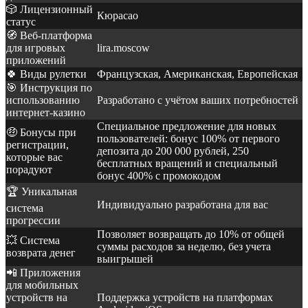
🎲 Лицензионный
Кюрасао
статус
🧭 Веб-платформа
для игровых
lira.moscow
приложений
🍀 Виды рулетки
Французская, Американская, Европейская
🎯 Инструкция по
использованию
Разработано с учётом ваших потребностей
интернет-казино
Специальное предложение для новых
🤑 Бонусы при
пользователей: бонус 100% от первого
регистрации,
депозита до 200 000 рублей, 250
которые вас
бесплатных вращений и специальный
порадуют
бонус 400% с промокодом
🏆 Уникальная
Индивидуально разработана для вас
система
прогрессии
Позволяет возвращать до 10% от общей
💥 Система
суммы расходов за неделю, без учета
возврата денег
выигрышей
📲 Приложения
для мобильных
устройств на
Поддержка устройств на платформах