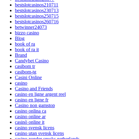
bestslotcasinos210711
bestslotcasinos230713
bestslotcasinos250715
bestslotcasinos260716
betwinner24073
bizzo casino
Blog
book of ra
book of ra it
Brand
Candybet Casino
casibom tr
casibom-tg
Casini Online
casino
Casino and Friends
casino en ligne argent reel
casino en ligne fr
Casino non gamstop
casino onlina ca
casino online ar
casinò online it
casino svensk licens
casino utan svensk licens
casino zonder crucks netherlands