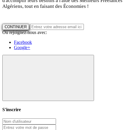
d'accomplir leurs besoins à l'aide des Meilleurs Freelances
Algériens, tout en faisant des Économies !
CONTINUER
Ou rejoignez-nous avec:
Facebook
Google+
S'inscrire