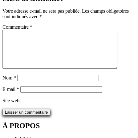
Votre adresse e-mail ne sera pas publiée.
Les champs obligatoires
sont indiqués avec
*
Commentaire
*
Nom
*
E-mail
*
Site web
À PROPOS