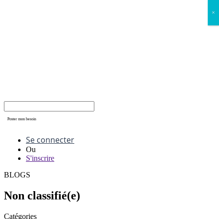
×
Poster mon besoin
Se connecter
Ou
S'inscrire
BLOGS
Non classifié(e)
Catégories