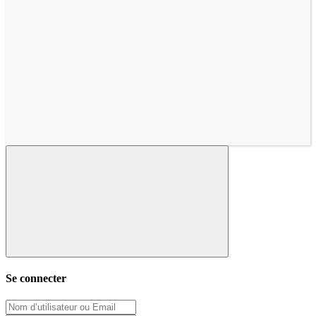
Se connecter