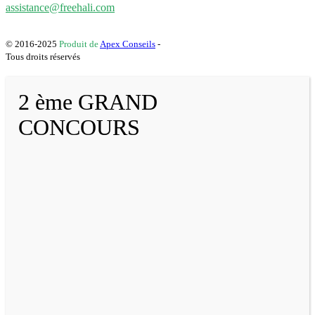
assistance@freehali.com
© 2016-2025
Produit de
Apex Conseils
-
Tous droits réservés
2 ème GRAND
CONCOURS