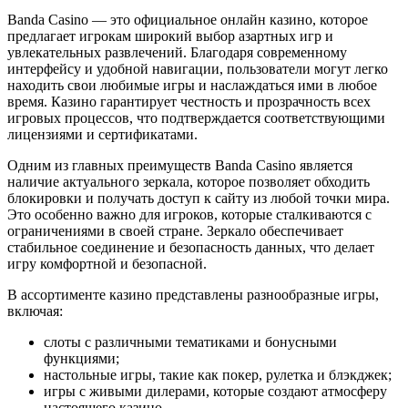
Banda Casino — это официальное онлайн казино, которое
предлагает игрокам широкий выбор азартных игр и
увлекательных развлечений. Благодаря современному
интерфейсу и удобной навигации, пользователи могут легко
находить свои любимые игры и наслаждаться ими в любое
время. Казино гарантирует честность и прозрачность всех
игровых процессов, что подтверждается соответствующими
лицензиями и сертификатами.
Одним из главных преимуществ Banda Casino является
наличие актуального зеркала, которое позволяет обходить
блокировки и получать доступ к сайту из любой точки мира.
Это особенно важно для игроков, которые сталкиваются с
ограничениями в своей стране. Зеркало обеспечивает
стабильное соединение и безопасность данных, что делает
игру комфортной и безопасной.
В ассортименте казино представлены разнообразные игры,
включая:
слоты с различными тематиками и бонусными
функциями;
настольные игры, такие как покер, рулетка и блэкджек;
игры с живыми дилерами, которые создают атмосферу
настоящего казино.