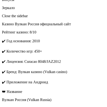
Зеркало
Close the sidebar
Казино Вулкан Россия официальный сайт
Рейтинг казино: 8/10
✔️ Год основания: 2010
✔️ Количество игр: 450+
✔️ Лицензия: Curacao 8048/JAZ2012
✔️ Бренд: Вулкан казино (Vulkan casino)
✔️ Приложение на Андроид
👑 Название
Вулкан Россия (Vulkan Russia)