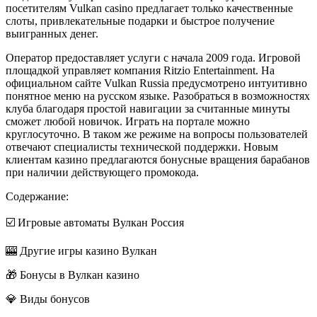
посетителям Vulkan casino предлагает только качественные
слоты, привлекательные подарки и быстрое получение
выигранных денег.
Оператор предоставляет услуги с начала 2009 года. Игровой
площадкой управляет компания Ritzio Entertainment. На
официальном сайте Vulkan Russia предусмотрено интуитивно
понятное меню на русском языке. Разобраться в возможностях
клуба благодаря простой навигации за считанные минуты
сможет любой новичок. Играть на портале можно
круглосуточно. В таком же режиме на вопросы пользователей
отвечают специалисты технической поддержки. Новым
клиентам казино предлагаются бонусные вращения барабанов
при наличии действующего промокода.
Содержание:
☑️ Игровые автоматы Вулкан Россия
🎰 Другие игры казино Вулкан
🎁 Бонусы в Вулкан казино
💎 Виды бонусов