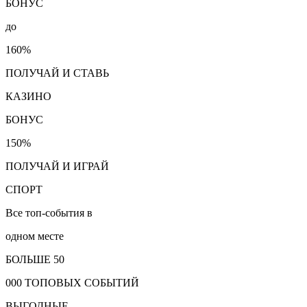
БОНУС
до
160%
ПОЛУЧАЙ И СТАВЬ
КАЗИНО
БОНУС
150%
ПОЛУЧАЙ И ИГРАЙ
СПОРТ
Все топ-события в
одном месте
БОЛЬШЕ 50
000 ТОПОВЫХ СОБЫТИЙ
ВЫГОДНЫЕ