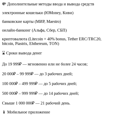
💸 Дополнительные методы ввода и вывода средств
электронные кошельки (ЮMoney, Киви)
банковские карты (МИР, Maestro)
онлайн-банкинг (Альфа, Сбер, СБП)
криптовалюта (Litecoin + 40% bonus, Tether ERC/TRC20,
bitcoin, Piastrix, Ehthereum, TON)
⌛ Сроки вывода денег
До 19 999₽ — мгновенно или не более 24 часов;
20 000₽ – 99 999₽ — до 3 рабочих дней;
100 000₽ – 499 999₽ — до 5 рабочих дней;
500 000₽ – 999 999₽ — до 14 рабочих дней;
Свыше 1 000 000₽ — 21 рабочий день.
📱 Мобильное приложение