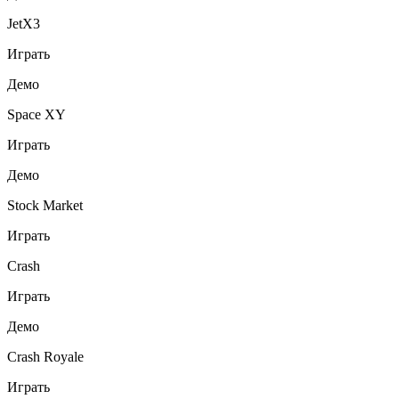
JetX3
Играть
Демо
Space XY
Играть
Демо
Stock Market
Играть
Crash
Играть
Демо
Crash Royale
Играть