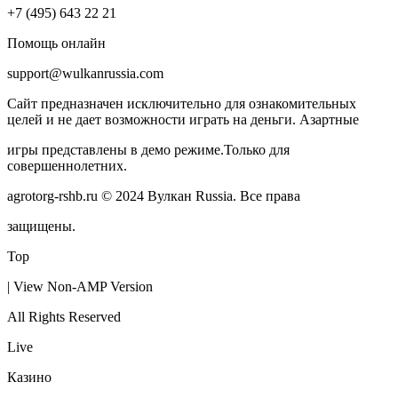
+7 (495) 643 22 21
Помощь онлайн
support@wulkanrussia.com
Сайт предназначен исключительно для ознакомительных
целей и не дает возможности играть на деньги. Азартные
игры представлены в демо режиме.Только для
совершеннолетних.
agrotorg-rshb.ru © 2024 Вулкан Russia. Все права
защищены.
Top
| View Non-AMP Version
All Rights Reserved
Live
Казино