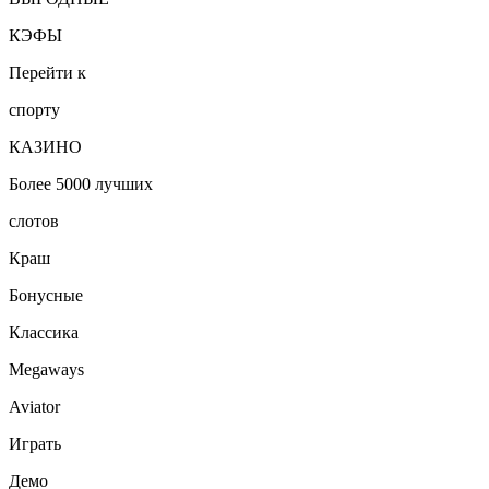
КЭФЫ
Перейти к
спорту
КАЗИНО
Более 5000 лучших
слотов
Краш
Бонусные
Классика
Megaways
Aviator
Играть
Демо