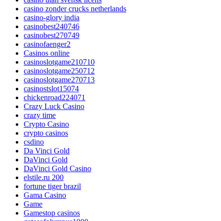
casino zonder crucks netherlands
casino-glory india
casinobest240746
casinobest270749
casinofaenger2
Casinos online
casinoslotgame210710
casinoslotgame250712
casinoslotgame270713
casinostslot15074
chickenroad224071
Crazy Luck Casino
crazy time
Crypto Casino
crypto casinos
csdino
Da Vinci Gold
DaVinci Gold
DaVinci Gold Casino
elstile.ru 200
fortune tiger brazil
Gama Casino
Game
Gamestop casinos