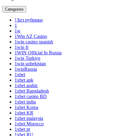
Categories
! Без рубрики
1
1w
1Win AZ Casino
1win casino spanish
1win fr
1WIN Official In Russia
1win Turkiye
1win uzbekistan
1winRussia
1xbet
1xbet apk
1xbet arabic
1xbet Bangladesh
1xbet casino BD
1xbet india
1xbet Korea
1xbet KR
1xbet malaysia
1xbet Morocco
1xbet pt
1xbet RU