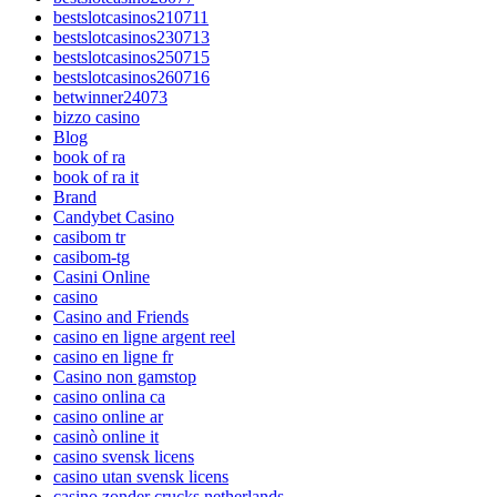
bestslotcasinos210711
bestslotcasinos230713
bestslotcasinos250715
bestslotcasinos260716
betwinner24073
bizzo casino
Blog
book of ra
book of ra it
Brand
Candybet Casino
casibom tr
casibom-tg
Casini Online
casino
Casino and Friends
casino en ligne argent reel
casino en ligne fr
Casino non gamstop
casino onlina ca
casino online ar
casinò online it
casino svensk licens
casino utan svensk licens
casino zonder crucks netherlands