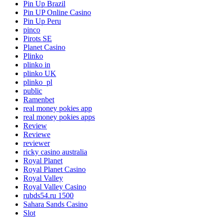
Pin Up Brazil
Pin UP Online Casino
Pin Up Peru
pinco
Pirots SE
Planet Casino
Plinko
plinko in
plinko UK
plinko_pl
public
Ramenbet
real money pokies app
real money pokies apps
Review
Reviewe
reviewer
ricky casino australia
Royal Planet
Royal Planet Casino
Royal Valley
Royal Valley Casino
rubds54.ru 1500
Sahara Sands Casino
Slot