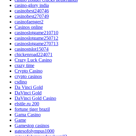
casino-glory india
casinobest240746
casinobest270749
casinofaenger2
Casinos online
casinoslotgame210710
casinoslotgame250712
casinoslotgame270713
casinostslot15074
chickenroad224071
Crazy Luck Casino
crazy time
Crypto Casino
crypto casinos
csdino
Da Vinci Gold
DaVinci Gold
DaVinci Gold Casino
elstile.ru 200
fortune tiger brazil
Gama Casino
Game
Gamestop casinos
gatesofolympus1000