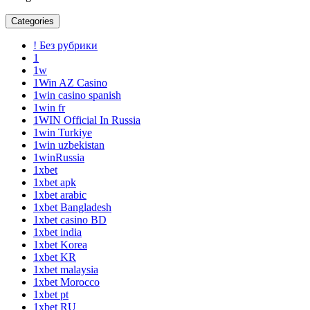
Categories
! Без рубрики
1
1w
1Win AZ Casino
1win casino spanish
1win fr
1WIN Official In Russia
1win Turkiye
1win uzbekistan
1winRussia
1xbet
1xbet apk
1xbet arabic
1xbet Bangladesh
1xbet casino BD
1xbet india
1xbet Korea
1xbet KR
1xbet malaysia
1xbet Morocco
1xbet pt
1xbet RU