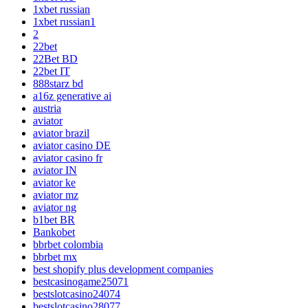
1xbet russian
1xbet russian1
2
22bet
22Bet BD
22bet IT
888starz bd
a16z generative ai
austria
aviator
aviator brazil
aviator casino DE
aviator casino fr
aviator IN
aviator ke
aviator mz
aviator ng
b1bet BR
Bankobet
bbrbet colombia
bbrbet mx
best shopify plus development companies
bestcasinogame25071
bestslotcasino24074
bestslotcasino28077