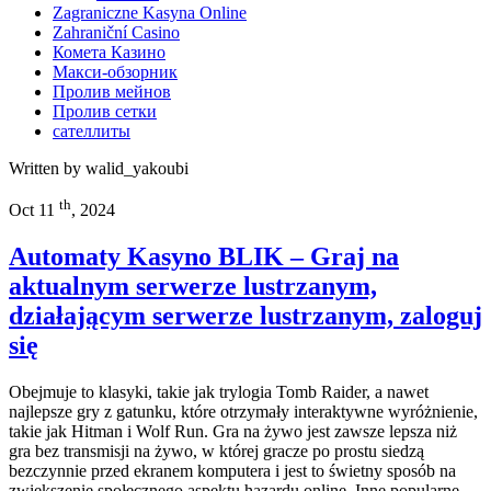
Zagraniczne Kasyna Online
Zahraniční Casino
Комета Казино
Макси-обзорник
Пролив мейнов
Пролив сетки
сателлиты
Written by walid_yakoubi
th
Oct 11
, 2024
Automaty Kasyno BLIK – Graj na
aktualnym serwerze lustrzanym,
działającym serwerze lustrzanym, zaloguj
się
Obejmuje to klasyki, takie jak trylogia Tomb Raider, a nawet
najlepsze gry z gatunku, które otrzymały interaktywne wyróżnienie,
takie jak Hitman i Wolf Run. Gra na żywo jest zawsze lepsza niż
gra bez transmisji na żywo, w której gracze po prostu siedzą
bezczynnie przed ekranem komputera i jest to świetny sposób na
zwiększenie społecznego aspektu hazardu online. Inne popularne