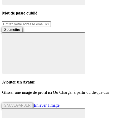
Mot de passe oublié
Soumettre
Ajouter un Avatar
Glisser une image de profil ici
Ou
Charger à partir du disque dur
Enlever l'image
SAUVEGARDER