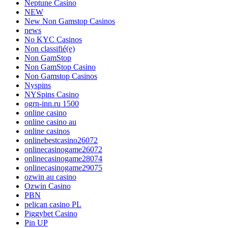
Neptune Casino
NEW
New Non Gamstop Casinos
news
No KYC Casinos
Non classifié(e)
Non GamStop
Non GamStop Casino
Non Gamstop Casinos
Nyspins
NYSpins Casino
ogrn-inn.ru 1500
online casino
online casino au
online casinos
onlinebestcasino26072
onlinecasinogame26072
onlinecasinogame28074
onlinecasinogame29075
ozwin au casino
Ozwin Casino
PBN
pelican casino PL
Piggybet Casino
Pin UP