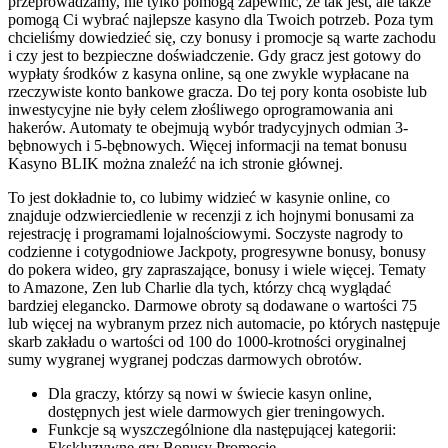
przeprowadzamy, nie tylko pomogą zapewnić, że tak jest, ale także
pomogą Ci wybrać najlepsze kasyno dla Twoich potrzeb. Poza tym
chcieliśmy dowiedzieć się, czy bonusy i promocje są warte zachodu
i czy jest to bezpieczne doświadczenie. Gdy gracz jest gotowy do
wypłaty środków z kasyna online, są one zwykle wypłacane na
rzeczywiste konto bankowe gracza. Do tej pory konta osobiste lub
inwestycyjne nie były celem złośliwego oprogramowania ani
hakerów. Automaty te obejmują wybór tradycyjnych odmian 3-
bębnowych i 5-bębnowych. Więcej informacji na temat bonusu
Kasyno BLIK można znaleźć na ich stronie głównej.
To jest dokładnie to, co lubimy widzieć w kasynie online, co
znajduje odzwierciedlenie w recenzji z ich hojnymi bonusami za
rejestrację i programami lojalnościowymi. Soczyste nagrody to
codzienne i cotygodniowe Jackpoty, progresywne bonusy, bonusy
do pokera wideo, gry zapraszające, bonusy i wiele więcej. Tematy
to Amazone, Zen lub Charlie dla tych, którzy chcą wyglądać
bardziej elegancko. Darmowe obroty są dodawane o wartości 75
lub więcej na wybranym przez nich automacie, po których następuje
skarb zakładu o wartości od 100 do 1000-krotności oryginalnej
sumy wygranej wygranej podczas darmowych obrotów.
Dla graczy, którzy są nowi w świecie kasyn online,
dostępnych jest wiele darmowych gier treningowych.
Funkcje są wyszczególnione dla następującej kategorii:
Ekskluzywne gry Bonusy Promocje