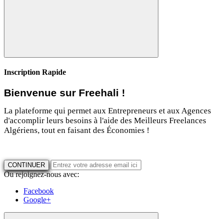
Inscription Rapide
Bienvenue sur Freehali !
La plateforme qui permet aux Entrepreneurs et aux Agences
d'accomplir leurs besoins à l'aide des Meilleurs Freelances
Algériens, tout en faisant des Économies !
CONTINUER
Ou rejoignez-nous avec:
Facebook
Google+