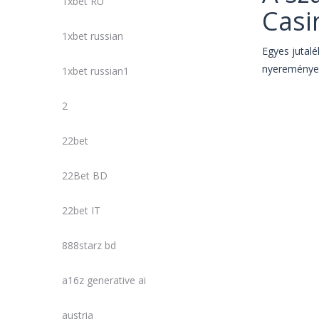
1xbet RU
Casi
1xbet russian
Egyes jutal
nyereményeke
1xbet russian1
2
22bet
22Bet BD
22bet IT
888starz bd
a16z generative ai
austria