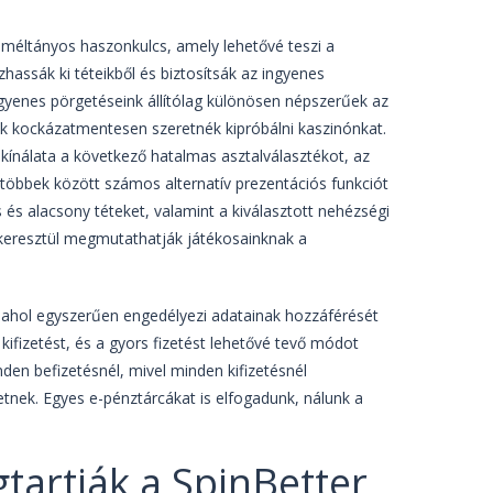
 méltányos haszonkulcs, amely lehetővé teszi a
hassák ki téteikből és biztosítsák az ingyenes
ingyenes pörgetéseink állítólag különösen népszerűek az
ik kockázatmentesen szeretnék kipróbálni kaszinónkat.
 kínálata a következő hatalmas asztalválasztékot, az
s többek között számos alternatív prezentációs funkciót
s és alacsony téteket, valamint a kiválasztott nehézségi
 keresztül megmutathatják játékosainknak a
a, ahol egyszerűen engedélyezi adatainak hozzáférését
kifizetést, és a gyors fizetést lehetővé tevő módot
nden befizetésnél, mivel minden kifizetésnél
etnek. Egyes e-pénztárcákat is elfogadunk, nálunk a
tartják a SpinBetter