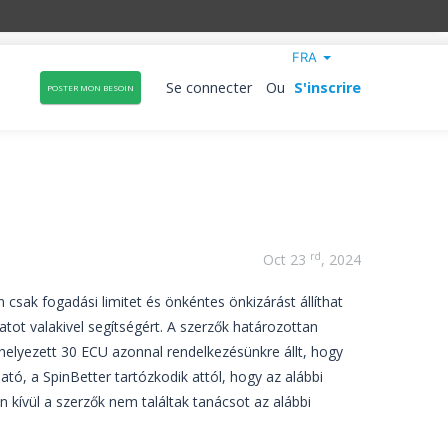
FRA
Se connecter
Ou
S'inscrire
POSTER MON BESOIN
rd
Oct 23
, 2024
csak fogadási limitet és önkéntes önkizárást állíthat
latot valakivel segítségért. A szerzők határozottan
helyezett 30 ECU azonnal rendelkezésünkre állt, hogy
tó, a SpinBetter tartózkodik attól, hogy az alábbi
n kívül a szerzők nem találtak tanácsot az alábbi