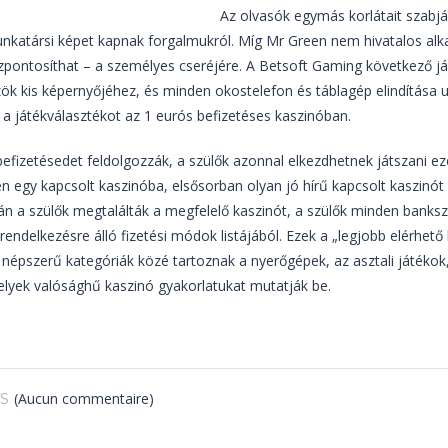
Az olvasók egymás korlátait szab
nkatársi képet kapnak forgalmukról. Míg Mr Green nem hivatalos alka
zpontosíthat – a személyes cseréjére. A Betsoft Gaming következő já
k kis képernyőjéhez, és minden okostelefon és táblagép elindítása u
a játékválasztékot az 1 eurós befizetéses kaszinóban.
efizetésedet feldolgozzák, a szülők azonnal elkezdhetnek játszani ez
n egy kapcsolt kaszinóba, elsősorban olyan jó hírű kapcsolt kaszinót ke
tán a szülők megtalálták a megfelelő kaszinót, a szülők minden banksz
 rendelkezésre álló fizetési módok listájából. Ezek a „legjobb elérhe
 népszerű kategóriák közé tartoznak a nyerőgépek, az asztali játékok, 
elyek valósághű kaszinó gyakorlatukat mutatják be.
(Aucun commentaire)
S