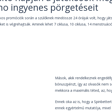
no ingyenes pörgetéseit
ékos promóciók során a szülőknek mindössze 24 órájuk volt, hogy ját
t is végrehajtsák. Aminek lehet 7 ciklusa, 10 ciklusa, 14 menstruáció
Mások, akik rendelkeznek engedéll
bónuszpénzt, így az olvasók nem sé
mekkora a maximális téted, az, hog
Ennek oka az is, hogy a Spinbettert
ennek egyértelmű mutatója, mivel a