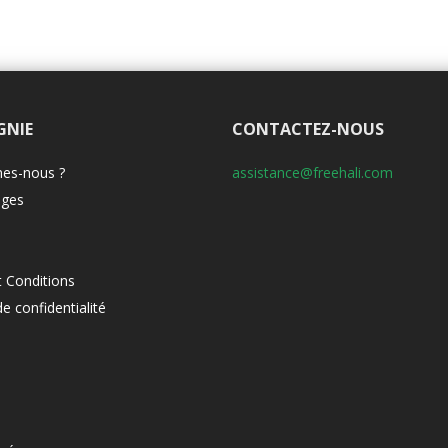
GNIE
CONTACTEZ-NOUS
es-nous ?
assistance@freehali.com
ges
 Conditions
de confidentialité