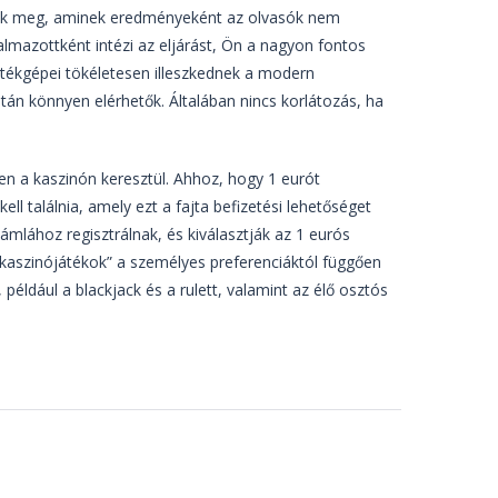
ják meg, aminek eredményeként az olvasók nem
lmazottként intézi az eljárást, Ön a nagyon fontos
tékgépei tökéletesen illeszkednek a modern
tán könnyen elérhetők. Általában nincs korlátozás, ha
en a kaszinón keresztül. Ahhoz, hogy 1 eurót
ll találnia, amely ezt a fajta befizetési lehetőséget
ámlához regisztrálnak, és kiválasztják az 1 eurós
tő kaszinójátékok” a személyes preferenciáktól függően
például a blackjack és a rulett, valamint az élő osztós