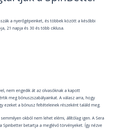
sszák a nyerőgépeinket, és többek között a későbbi
ja, 21 napja és 30 és több ciklusa.
yel, nem engedik át az olvasóknak a kapott
rtik meg bónuszszabályainkat. A válasz arra, hogy
y ezeket a bónusz feltételeinek részeként találd meg.
 semmilyen okból nem lehet elérni, állítólag igen. A Sera
 Spinbetter betartja a meglévő törvényeket. Így nézve