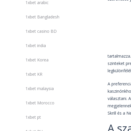
1xbet arabic
1xbet Bangladesh
1xbet casino BD
1xbet india
tartalmazza.
1xbet Korea
szinteket p
legkülönfélé
1xbet KR
A preferenci
1xbet malaysia
kaszinónkhoz
választani. 
1xbet Morocco
megjelennek.
Skrill és a N
1xbet pt
A sz