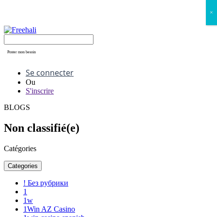
×
Poster mon besoin
Se connecter
Ou
S'inscrire
BLOGS
Non classifié(e)
Catégories
Categories
! Без рубрики
1
1w
1Win AZ Casino