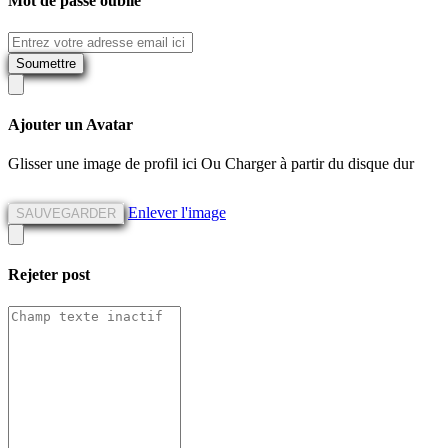
Mot de passe oublié
Soumettre
Ajouter un Avatar
Glisser une image de profil ici
Ou
Charger à partir du disque dur
Enlever l'image
SAUVEGARDER
Rejeter
post