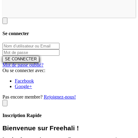
Se connecter
SE CONNECTER
Mot de passe oublié?
Ou se connecter avec:
Facebook
Google+
Pas encore membre?
Rejoignez-nous!
Inscription Rapide
Bienvenue sur Freehali !