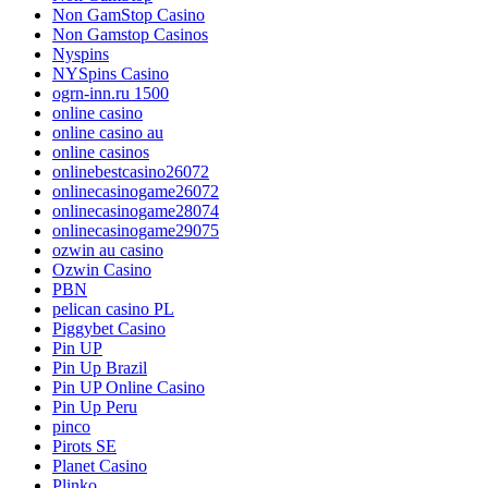
Non GamStop Casino
Non Gamstop Casinos
Nyspins
NYSpins Casino
ogrn-inn.ru 1500
online casino
online casino au
online casinos
onlinebestcasino26072
onlinecasinogame26072
onlinecasinogame28074
onlinecasinogame29075
ozwin au casino
Ozwin Casino
PBN
pelican casino PL
Piggybet Casino
Pin UP
Pin Up Brazil
Pin UP Online Casino
Pin Up Peru
pinco
Pirots SE
Planet Casino
Plinko