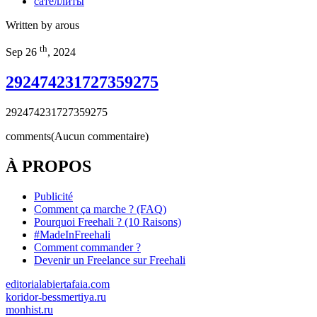
сателлиты
Written by arous
th
Sep 26
, 2024
292474231727359275
292474231727359275
comments
(Aucun commentaire)
À PROPOS
Publicité
Comment ça marche ? (FAQ)
Pourquoi Freehali ? (10 Raisons)
#MadeInFreehali
Comment commander ?
Devenir un Freelance sur Freehali
editorialabiertafaia.com
koridor-bessmertiya.ru
monhist.ru