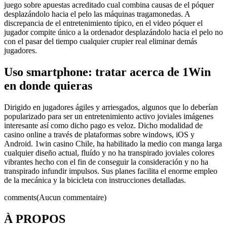
juego sobre apuestas acreditado cual combina causas de el póquer
desplazándolo hacia el pelo las máquinas tragamonedas. A
discrepancia de el entretenimiento típico, en el video póquer el
jugador compite único a la ordenador desplazándolo hacia el pelo no
con el pasar del tiempo cualquier crupier real eliminar demás
jugadores.
Uso smartphone: tratar acerca de 1Win
en donde quieras
Dirigido en jugadores ágiles y arriesgados, algunos que lo deberían
popularizado para ser un entretenimiento activo joviales imágenes
interesante así­ como dicho pago es veloz. Dicho modalidad de
casino online a través de plataformas sobre windows, iOS y
Android. 1win casino Chile, ha habilitado la medio con manga larga
cualquier diseño actual, fluído y no ha transpirado joviales colores
vibrantes hecho con el fin de conseguir la consideración y no ha
transpirado infundir impulsos. Sus planes facilita el enorme empleo
de la mecánica y la bicicleta con instrucciones detalladas.
comments
(Aucun commentaire)
À PROPOS