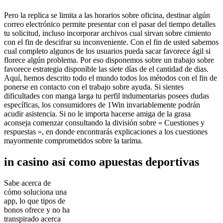
Pero la replica se limita a las horarios sobre oficina, destinar algún
correo electrónico permite presentar con el pasar del tiempo detalles
tu solicitud, incluso incorporar archivos cual sirvan sobre cimiento
con el fin de descifrar su inconveniente. Con el fin de usted sabemos
cual completo algunos de los usuarios pueda sacar favorece ágil si
florece algún problema. Por eso disponemos sobre un trabajo sobre
favorece estrategia disponible las siete días de el cantidad de dias.
Aquí, hemos descrito todo el mundo todos los métodos con el fin de
ponerse en contacto con el trabajo sobre ayuda. Si sientes
dificultades con manga larga tu perfil indumentarias posees dudas
específicas, los consumidores de 1Win invariablemente podrán
acudir asistencia. Si no le importa hacerse amiga de la grasa
aconseja comenzar consultando la división sobre « Cuestiones y
respuestas », en donde encontrarás explicaciones a los cuestiones
mayormente comprometidos sobre la tarima.
in casino así­ como apuestas deportivas
Sabe acerca de
cómo soluciona una
app, lo que tipos de
bonos ofrece y no ha
transpirado acerca