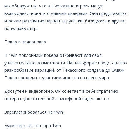
мы обнаружили, что в Live-казино игроки могут
взаимодействовать с живыми дилерами. Они представляют
игрокам различные варианты рулетки, блэкджека и других
популярных игр.
Покер и видеопокер
В 1win поклонники покера открывают для себя
увлекательные возможности. На платформе представлено
разнообразие вариаций, от Техасского холдема до Омахи.
Покер проходит с участием игроков со всего мира.
Доступен и видеопокер. Он сочетает в себе стратегию
покера с увлекательной атмосферой видеослотов.
Зарегистрироваться на 1win
Букмекерская контора 1win