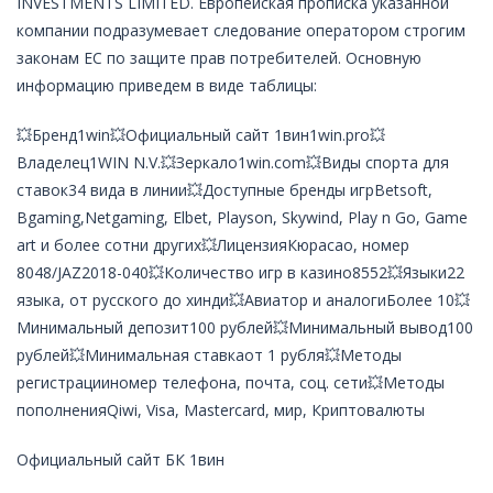
INVESTMENTS LIMITED. Европейская прописка указанной
компании подразумевает следование оператором строгим
законам ЕС по защите прав потребителей. Основную
информацию приведем в виде таблицы:
💥Бренд1win💥Официальный сайт 1вин1win.pro💥
Владелец1WIN N.V.💥Зеркало1win.com💥Виды спорта для
ставок34 вида в линии💥Доступные бренды игрBetsoft,
Bgaming,Netgaming, Elbet, Playson, Skywind, Play n Go, Game
art и более сотни других💥ЛицензияКюрасао, номер
8048/JAZ2018-040💥Количество игр в казино8552💥Языки22
языка, от русского до хинди💥Авиатор и аналогиБолее 10💥
Минимальный депозит100 рублей💥Минимальный вывод100
рублей💥Минимальная ставкаот 1 рубля💥Методы
регистрацииномер телефона, почта, соц. сети💥Методы
пополненияQiwi, Visa, Mastercard, мир, Криптовалюты
Официальный сайт БК 1вин