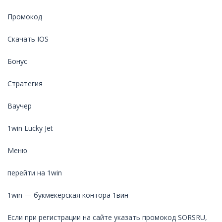
Промокод
Скачать IOS
Бонус
Стратегия
Ваучер
1win Lucky Jet
Меню
перейти на 1win
1win — букмекерская контора 1вин
Если при регистрации на сайте указать промокод SORSRU,