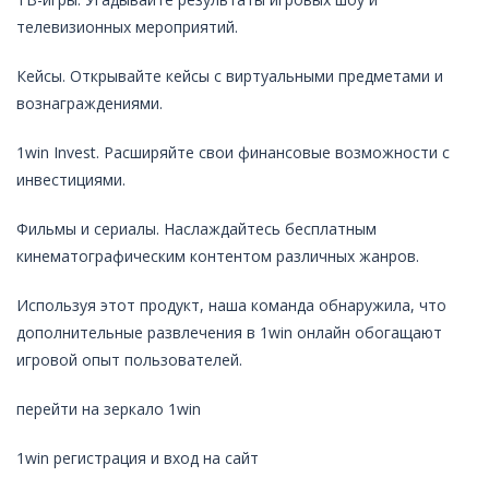
телевизионных мероприятий.
Кейсы. Открывайте кейсы с виртуальными предметами и
вознаграждениями.
1win Invest. Расширяйте свои финансовые возможности с
инвестициями.
Фильмы и сериалы. Наслаждайтесь бесплатным
кинематографическим контентом различных жанров.
Используя этот продукт, наша команда обнаружила, что
дополнительные развлечения в 1win онлайн обогащают
игровой опыт пользователей.
перейти на зеркало 1win
1win регистрация и вход на сайт