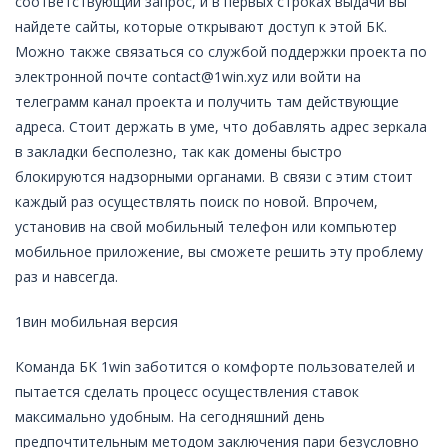
соответствующий запрос, и в первых строках выдачи вы
найдете сайты, которые открывают доступ к этой БК.
Можно также связаться со службой поддержки проекта по
электронной почте contact@1win.xyz или войти на
телеграмм канал проекта и получить там действующие
адреса. Стоит держать в уме, что добавлять адрес зеркала
в закладки бесполезно, так как домены быстро
блокируются надзорными органами. В связи с этим стоит
каждый раз осуществлять поиск по новой. Впрочем,
установив на свой мобильный телефон или компьютер
мобильное приложение, вы сможете решить эту проблему
раз и навсегда.
1вин мобильная версия
Команда БК 1win заботится о комфорте пользователей и
пытается сделать процесс осуществления ставок
максимально удобным. На сегодняшний день
предпочтительным методом заключения пари безусловно