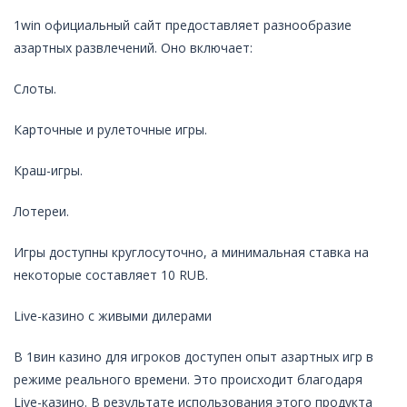
1win официальный сайт предоставляет разнообразие
азартных развлечений. Оно включает:
Слоты.
Карточные и рулеточные игры.
Краш-игры.
Лотереи.
Игры доступны круглосуточно, а минимальная ставка на
некоторые составляет 10 RUB.
Live-казино с живыми дилерами
В 1вин казино для игроков доступен опыт азартных игр в
режиме реального времени. Это происходит благодаря
Live-казино. В результате использования этого продукта