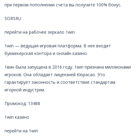
при первом пополнении счета вы получите 100% бонус.
SORSRU
перейти на рабочее зеркало 1win
1win — ведущая игровая платформа. В нее входят
букмекерская контора и онлайн казино.
1вин была запущена в 2016 году. 1win признана миллионами
игроков. Она обладает лицензией Кюрасао. Это
гарантирует законность и соответствие стандартам
игорной индустрии.
Промокод: 13488
1win казино
перейти на 1win