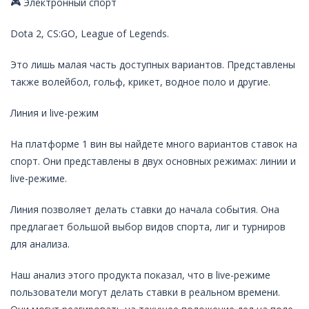
🎮 Электронный спорт
Dota 2, CS:GO, League of Legends.
Это лишь малая часть доступных вариантов. Представлены
также волейбол, гольф, крикет, водное поло и другие.
Линия и live-режим
На платформе 1 вин вы найдете много вариантов ставок на
спорт. Они представлены в двух основных режимах: линии и
live-режиме.
Линия позволяет делать ставки до начала события. Она
предлагает большой выбор видов спорта, лиг и турниров
для анализа.
Наш анализ этого продукта показал, что в live-режиме
пользователи могут делать ставки в реальном времени.