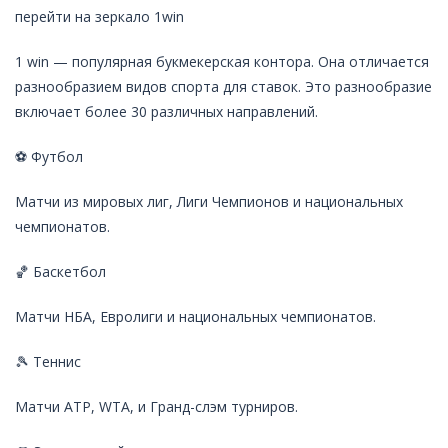
перейти на зеркало 1win
1 win — популярная букмекерская контора. Она отличается
разнообразием видов спорта для ставок. Это разнообразие
включает более 30 различных направлений.
⚽️ Футбол
Матчи из мировых лиг, Лиги Чемпионов и национальных
чемпионатов.
🏀 Баскетбол
Матчи НБА, Евролиги и национальных чемпионатов.
🎾 Теннис
Матчи ATP, WTA, и Гранд-слэм турниров.