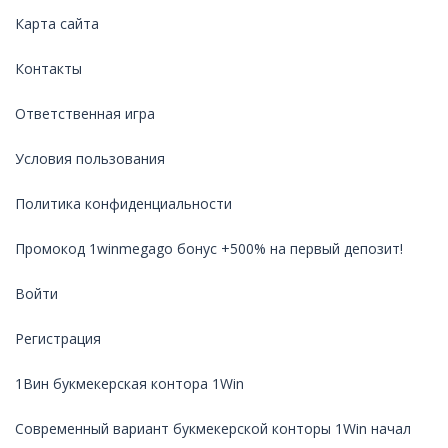
Карта сайта
Контакты
Ответственная игра
Условия пользования
Политика конфиденциальности
Промокод 1winmegago бонус +500% на первый депозит!
Войти
Регистрация
1Вин букмекерская контора 1Win
Современный вариант букмекерской конторы 1Win начал