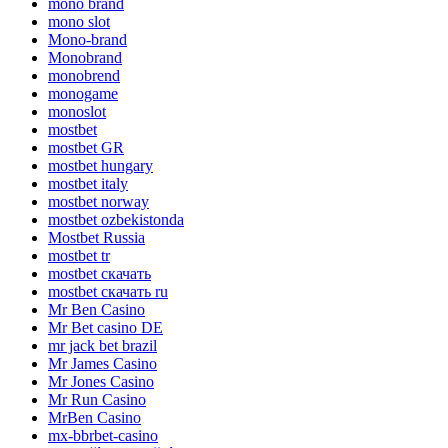
mono brand
mono slot
Mono-brand
Monobrand
monobrend
monogame
monoslot
mostbet
mostbet GR
mostbet hungary
mostbet italy
mostbet norway
mostbet ozbekistonda
Mostbet Russia
mostbet tr
mostbet скачать
mostbet скачать ru
Mr Ben Casino
Mr Bet casino DE
mr jack bet brazil
Mr James Casino
Mr Jones Casino
Mr Run Casino
MrBen Casino
mx-bbrbet-casino