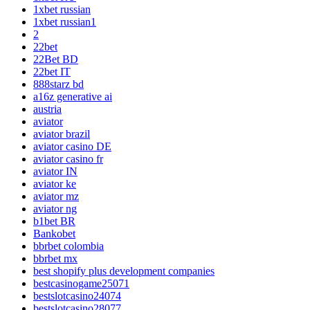
1xbet russian
1xbet russian1
2
22bet
22Bet BD
22bet IT
888starz bd
a16z generative ai
austria
aviator
aviator brazil
aviator casino DE
aviator casino fr
aviator IN
aviator ke
aviator mz
aviator ng
b1bet BR
Bankobet
bbrbet colombia
bbrbet mx
best shopify plus development companies
bestcasinogame25071
bestslotcasino24074
bestslotcasino28077