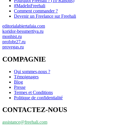
Pourquoi Freehali ? (10 Raisons)
#MadeInFreehali
Comment commander ?
Devenir un Freelance sur Freehali
editorialabiertafaia.com
koridor-bessmertiya.ru
monhist.ru
profobr27.ru
provegas.ru
COMPAGNIE
Qui sommes-nous ?
Témoignages
Blog
Presse
Termes et Conditions
Politique de confidentialité
CONTACTEZ-NOUS
assistance@freehali.com