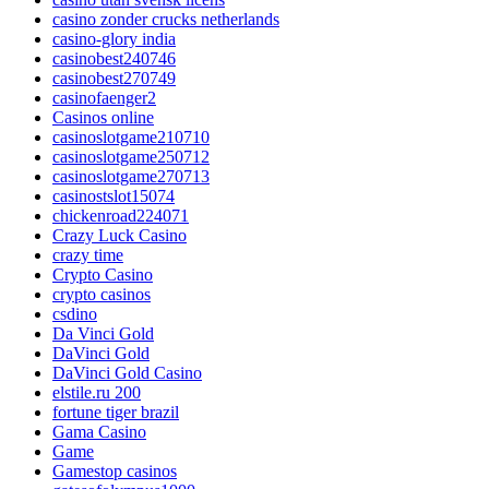
casino zonder crucks netherlands
casino-glory india
casinobest240746
casinobest270749
casinofaenger2
Casinos online
casinoslotgame210710
casinoslotgame250712
casinoslotgame270713
casinostslot15074
chickenroad224071
Crazy Luck Casino
crazy time
Crypto Casino
crypto casinos
csdino
Da Vinci Gold
DaVinci Gold
DaVinci Gold Casino
elstile.ru 200
fortune tiger brazil
Gama Casino
Game
Gamestop casinos