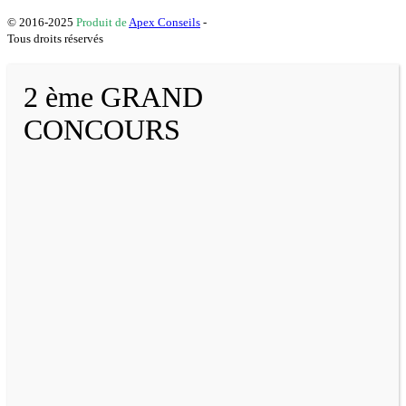
© 2016-2025
Produit de
Apex Conseils
-
Tous droits réservés
2 ème GRAND
CONCOURS