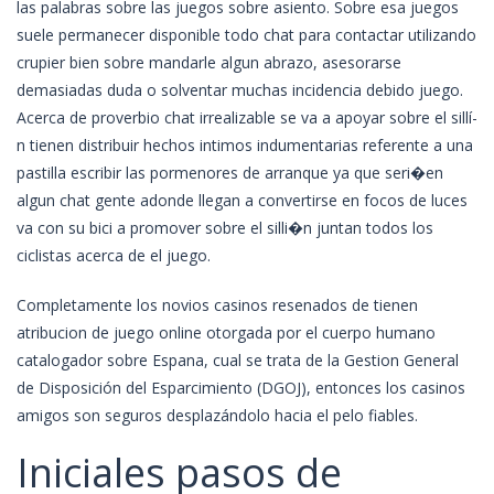
las palabras sobre las juegos sobre asiento. Sobre esa juegos
suele permanecer disponible todo chat para contactar utilizando
crupier bien sobre mandarle algun abrazo, asesorarse
demasiadas duda o solventar muchas incidencia debido juego.
Acerca de proverbio chat irrealizable se va a apoyar sobre el sillí­
n tienen distribuir hechos intimos indumentarias referente a una
pastilla escribir las pormenores de arranque ya que seri�en
algun chat gente adonde llegan a convertirse en focos de luces
va con su bici a promover sobre el silli�n juntan todos los
ciclistas acerca de el juego.
Completamente los novios casinos resenados de tienen
atribucion de juego online otorgada por el cuerpo humano
catalogador sobre Espana, cual se trata de la Gestion General
de Disposición del Esparcimiento (DGOJ), entonces los casinos
amigos son seguros desplazándolo hacia el pelo fiables.
Iniciales pasos de