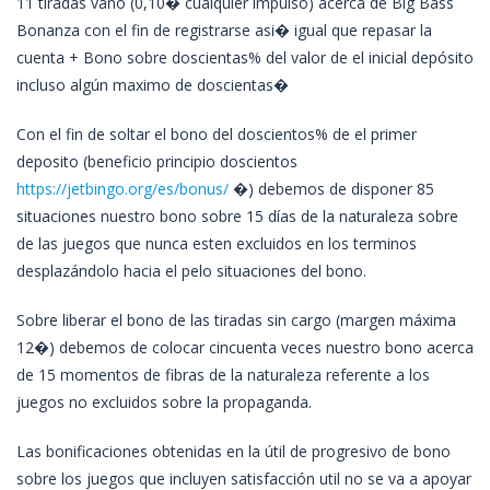
11 tiradas vano (0,10� cualquier impulso) acerca de Big Bass
Bonanza con el fin de registrarse asi� igual que repasar la
cuenta + Bono sobre doscientas% del valor de el inicial depósito
incluso algún maximo de doscientas�
Con el fin de soltar el bono del doscientos% de el primer
deposito (beneficio principio doscientos
https://jetbingo.org/es/bonus/
�) debemos de disponer 85
situaciones nuestro bono sobre 15 días de la naturaleza sobre
de las juegos que nunca esten excluidos en los terminos
desplazándolo hacia el pelo situaciones del bono.
Sobre liberar el bono de las tiradas sin cargo (margen máxima
12�) debemos de colocar cincuenta veces nuestro bono acerca
de 15 momentos de fibras de la naturaleza referente a los
juegos no excluidos sobre la propaganda.
Las bonificaciones obtenidas en la útil de progresivo de bono
sobre los juegos que incluyen satisfacción util no se va a apoyar