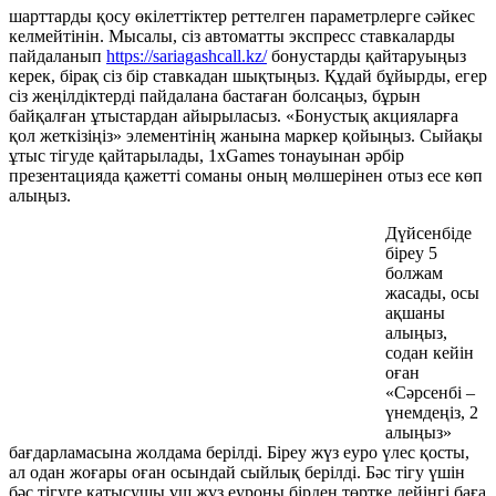
шарттарды қосу өкілеттіктер реттелген параметрлерге сәйкес
келмейтінін. Мысалы, сіз автоматты экспресс ставкаларды
пайдаланып
https://sariagashcall.kz/
бонустарды қайтаруыңыз
керек, бірақ сіз бір ставкадан шықтыңыз. Құдай бұйырды, егер
сіз жеңілдіктерді пайдалана бастаған болсаңыз, бұрын
байқалған ұтыстардан айырыласыз. «Бонустық акцияларға
қол жеткізіңіз» элементінің жанына маркер қойыңыз. Сыйақы
ұтыс тігуде қайтарылады, 1xGames тонауынан әрбір
презентацияда қажетті соманы оның мөлшерінен отыз есе көп
алыңыз.
Дүйсенбіде
біреу 5
болжам
жасады, осы
ақшаны
алыңыз,
содан кейін
оған
«Сәрсенбі –
үнемдеңіз, 2
алыңыз»
бағдарламасына жолдама берілді. Біреу жүз еуро үлес қосты,
ал одан жоғары оған осындай сыйлық берілді. Бәс тігу үшін
бәс тігуге қатысушы үш жүз еуроны бірден төртке дейінгі баға