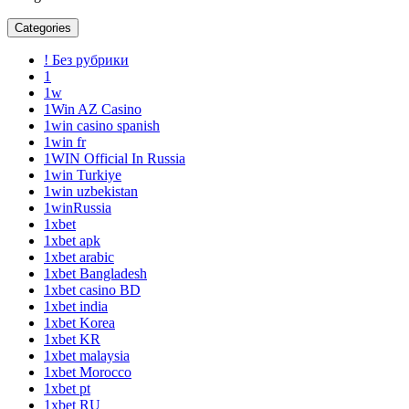
Categories
! Без рубрики
1
1w
1Win AZ Casino
1win casino spanish
1win fr
1WIN Official In Russia
1win Turkiye
1win uzbekistan
1winRussia
1xbet
1xbet apk
1xbet arabic
1xbet Bangladesh
1xbet casino BD
1xbet india
1xbet Korea
1xbet KR
1xbet malaysia
1xbet Morocco
1xbet pt
1xbet RU