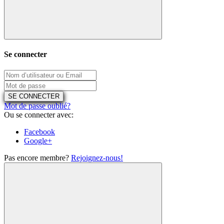
Se connecter
SE CONNECTER
Mot de passe oublié?
Ou se connecter avec:
Facebook
Google+
Pas encore membre?
Rejoignez-nous!