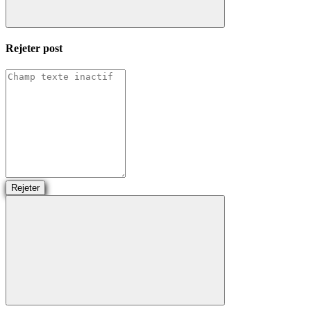
Rejeter
post
Rejeter