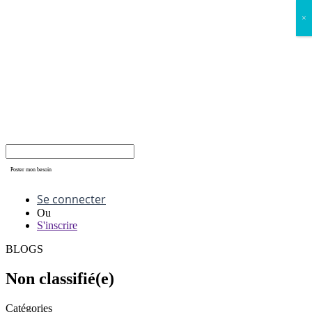
×
Poster mon besoin
Se connecter
Ou
S'inscrire
BLOGS
Non classifié(e)
Catégories