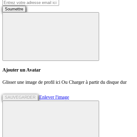
Soumettre
Ajouter un Avatar
Glisser une image de profil ici
Ou
Charger à partir du disque dur
Enlever l'image
SAUVEGARDER