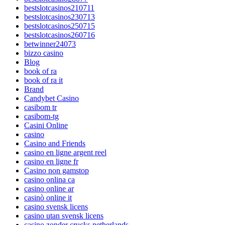
bestslotcasinos210711
bestslotcasinos230713
bestslotcasinos250715
bestslotcasinos260716
betwinner24073
bizzo casino
Blog
book of ra
book of ra it
Brand
Candybet Casino
casibom tr
casibom-tg
Casini Online
casino
Casino and Friends
casino en ligne argent reel
casino en ligne fr
Casino non gamstop
casino onlina ca
casino online ar
casinò online it
casino svensk licens
casino utan svensk licens
casino zonder crucks netherlands