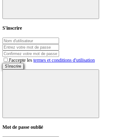
S'inscrire
J'accepte les
termes et conditions d'utilisation
S'inscrire
Mot de passe oublié