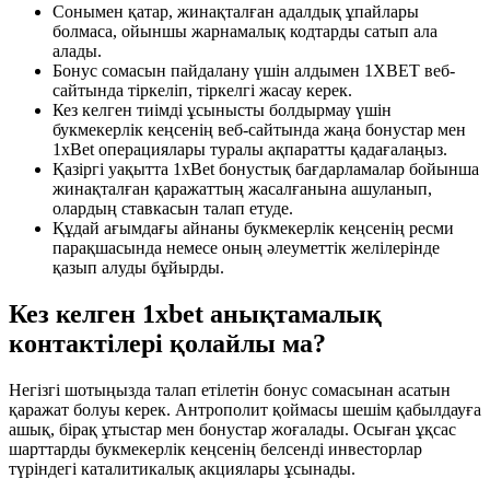
Сонымен қатар, жинақталған адалдық ұпайлары
болмаса, ойыншы жарнамалық кодтарды сатып ала
алады.
Бонус сомасын пайдалану үшін алдымен 1XBET веб-
сайтында тіркеліп, тіркелгі жасау керек.
Кез келген тиімді ұсынысты болдырмау үшін
букмекерлік кеңсенің веб-сайтында жаңа бонустар мен
1xBet операциялары туралы ақпаратты қадағалаңыз.
Қазіргі уақытта 1xBet бонустық бағдарламалар бойынша
жинақталған қаражаттың жасалғанына ашуланып,
олардың ставкасын талап етуде.
Құдай ағымдағы айнаны букмекерлік кеңсенің ресми
парақшасында немесе оның әлеуметтік желілерінде
қазып алуды бұйырды.
Кез келген 1xbet анықтамалық
контактілері қолайлы ма?
Негізгі шотыңызда талап етілетін бонус сомасынан асатын
қаражат болуы керек. Антрополит қоймасы шешім қабылдауға
ашық, бірақ ұтыстар мен бонустар жоғалады. Осыған ұқсас
шарттарды букмекерлік кеңсенің белсенді инвесторлар
түріндегі каталитикалық акциялары ұсынады.