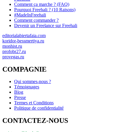
Comment ça marche ? (FAQ)
Pourquoi Freehali ? (10 Raisons)
#MadeInFreehali
Comment commander ?
Devenir un Freelance sur Freehali
editorialabiertafaia.com
koridor-bessmertiya.ru
monhist.ru
profobr27.ru
provegas.ru
COMPAGNIE
Qui sommes-nous ?
Témoignages
Blog
Presse
Termes et Conditions
Politique de confidentialité
CONTACTEZ-NOUS