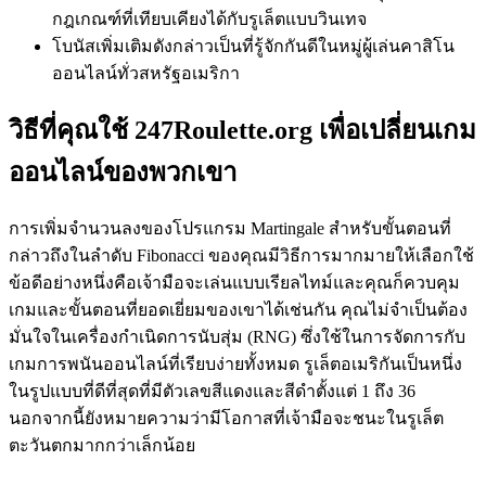
กฎเกณฑ์ที่เทียบเคียงได้กับรูเล็ตแบบวินเทจ
โบนัสเพิ่มเติมดังกล่าวเป็นที่รู้จักกันดีในหมู่ผู้เล่นคาสิโน
ออนไลน์ทั่วสหรัฐอเมริกา
วิธีที่คุณใช้ 247Roulette.org เพื่อเปลี่ยนเกม
ออนไลน์ของพวกเขา
การเพิ่มจำนวนลงของโปรแกรม Martingale สำหรับขั้นตอนที่
กล่าวถึงในลำดับ Fibonacci ของคุณมีวิธีการมากมายให้เลือกใช้
ข้อดีอย่างหนึ่งคือเจ้ามือจะเล่นแบบเรียลไทม์และคุณก็ควบคุม
เกมและขั้นตอนที่ยอดเยี่ยมของเขาได้เช่นกัน คุณไม่จำเป็นต้อง
มั่นใจในเครื่องกำเนิดการนับสุ่ม (RNG) ซึ่งใช้ในการจัดการกับ
เกมการพนันออนไลน์ที่เรียบง่ายทั้งหมด รูเล็ตอเมริกันเป็นหนึ่ง
ในรูปแบบที่ดีที่สุดที่มีตัวเลขสีแดงและสีดำตั้งแต่ 1 ถึง 36
นอกจากนี้ยังหมายความว่ามีโอกาสที่เจ้ามือจะชนะในรูเล็ต
ตะวันตกมากกว่าเล็กน้อย