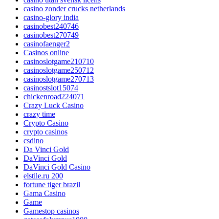
casino zonder crucks netherlands
casino-glory india
casinobest240746
casinobest270749
casinofaenger2
Casinos online
casinoslotgame210710
casinoslotgame250712
casinoslotgame270713
casinostslot15074
chickenroad224071
Crazy Luck Casino
crazy time
Crypto Casino
crypto casinos
csdino
Da Vinci Gold
DaVinci Gold
DaVinci Gold Casino
elstile.ru 200
fortune tiger brazil
Gama Casino
Game
Gamestop casinos