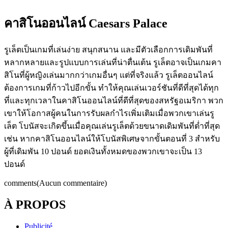
คาสิโนออนไลน์ Caesars Palace
รูเล็ตเป็นเกมที่เล่นง่าย สนุกสนาน และมีตัวเลือกการเดิมพันที่
หลากหลายและรูปแบบการเล่นที่น่าตื่นเต้น รูเล็ตอาจเป็นเกมคา
สิโนที่ผู้หญิงเล่นมากกว่าเกมอื่นๆ แต่ที่จริงแล้ว รูเล็ตออนไลน์
ต้องการเกมที่ก้าวไปอีกขั้น ทำให้คุณเล่นเวอร์ชันที่ดีที่สุดได้ทุก
ที่และทุกเวลาในคาสิโนออนไลน์ที่ดีที่สุดของสหรัฐอเมริกา พวก
เขาให้โอกาสผู้คนในการรับผลกำไรเพิ่มเติมเมื่อพวกเขาเล่นรู
เล็ต โบนัสจะเกิดขึ้นเมื่อคุณเล่นรูเล็ตด้วยขนาดเดิมพันที่ต่ำที่สุด
เช่น หากคาสิโนออนไลน์ให้โบนัสพิเศษจากขั้นตอนที่ 3 สำหรับ
ผู้ที่เดิมพัน 10 ปอนด์ ยอดเงินทั้งหมดของพวกเขาจะเป็น 13
ปอนด์
comments
(Aucun commentaire)
À PROPOS
Publicité