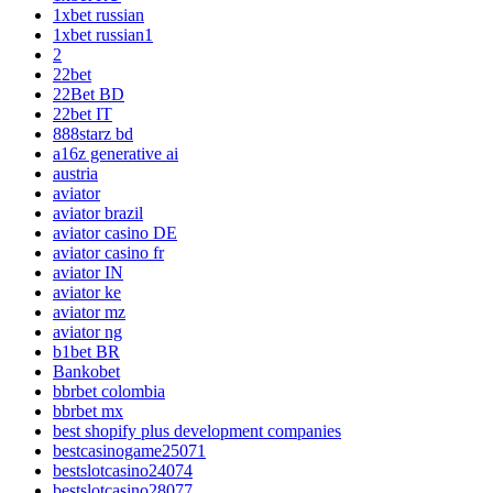
1xbet russian
1xbet russian1
2
22bet
22Bet BD
22bet IT
888starz bd
a16z generative ai
austria
aviator
aviator brazil
aviator casino DE
aviator casino fr
aviator IN
aviator ke
aviator mz
aviator ng
b1bet BR
Bankobet
bbrbet colombia
bbrbet mx
best shopify plus development companies
bestcasinogame25071
bestslotcasino24074
bestslotcasino28077