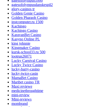
gatesofolympus1000
gatesofolympusdanskespil2
glory-casinos tr
Golden Genie Casino
Golden Pharaoh Casino
instcomputer.ru 1500
Kachingo
Kachingo Casino
KaravanBet Casino
Kasyno Online PL
king johnnie
Kingmaker Casino
kursk-school33.ru 500
lootrun26071
Lucky Carnival Casino
Lucky Twice Casino
lucky-barry-casino
lucky-twice-casin
MamaBet Casino
Maribet casino TR
Maxi reviewe
medicinethroughtime
mini-review
Mini-reviews
mombrand