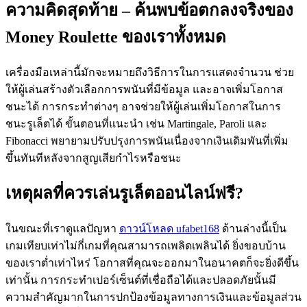
ความคิดสุดท้าย – ค้นพบข้อตกลงจริงของ
Money Roulette ของเราทั้งหมด
เครื่องมือเหล่านี้มักจะหมายถึงวิธีการในการแสดงจำนวน ช่วย
ให้ผู้เล่นสร้างตัวเลือกการพนันที่มีข้อมูล และอาจเพิ่มโอกาส
ชนะได้ การกระทำต่างๆ อาจช่วยให้ผู้เล่นเพิ่มโอกาสในการ
ชนะรูเล็ตได้ ขั้นตอนที่แนะนำ เช่น Martingale, Paroli และ
Fibonacci พยายามปรับปรุงการพนันเนื่องจากเงินเดิมพันที่เพิ่ม
ขึ้นทันทีหลังจากสูญเสียกำไรหรือชนะ
เหตุผลที่ควรเล่นรูเล็ตออนไลน์ฟรี?
ในขณะที่เราดูแลปัญหา
ดาวน์โหลด ufabet168
ด้านล่างนี้เป็น
เกมเทียบเท่าไม่กี่เกมที่คุณสามารถเพลิดเพลินได้ ยิ่งขอบบ้าน
ของเราต่ำเท่าไหร่ โอกาสที่คุณจะออกมาในอนาคตก็จะยิ่งดีขึ้น
เท่านั้น การกระทำเปอร์เซ็นต์ที่เชื่อถือได้และปลอดภัยนั้นมี
ความสำคัญมากในการปกป้องข้อมูลทางการเงินและข้อมูลส่วน