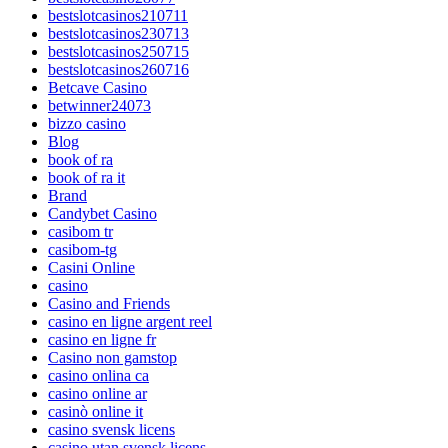
bestslotcasinos210711
bestslotcasinos230713
bestslotcasinos250715
bestslotcasinos260716
Betcave Casino
betwinner24073
bizzo casino
Blog
book of ra
book of ra it
Brand
Candybet Casino
casibom tr
casibom-tg
Casini Online
casino
Casino and Friends
casino en ligne argent reel
casino en ligne fr
Casino non gamstop
casino onlina ca
casino online ar
casinò online it
casino svensk licens
casino utan svensk licens