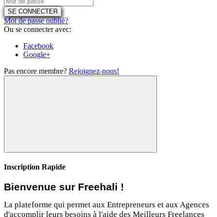
SE CONNECTER
Mot de passe oublié?
Ou se connecter avec:
Facebook
Google+
Pas encore membre?
Rejoignez-nous!
Inscription Rapide
Bienvenue sur Freehali !
La plateforme qui permet aux Entrepreneurs et aux Agences
d'accomplir leurs besoins à l'aide des Meilleurs Freelances