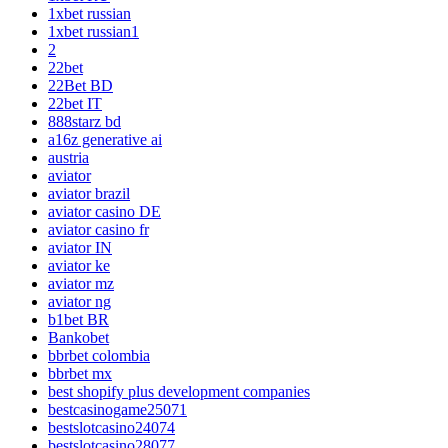
1xbet russian
1xbet russian1
2
22bet
22Bet BD
22bet IT
888starz bd
a16z generative ai
austria
aviator
aviator brazil
aviator casino DE
aviator casino fr
aviator IN
aviator ke
aviator mz
aviator ng
b1bet BR
Bankobet
bbrbet colombia
bbrbet mx
best shopify plus development companies
bestcasinogame25071
bestslotcasino24074
bestslotcasino28077