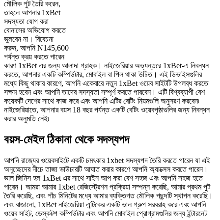
মৌলিক পুট তৈরি করেন,
তাহলে আপনার 1xBet
সদস্যতা যোগ করা
বোনাসের অভিযোগ করতে
ভুলবেন না। বিবেচনা
করুন, আপনি N145,600
পর্যন্ত ক্রয় করতে পারেন
কারণ 1xBet এর জন্য আলাদা গ্রাহক। নাইজেরিয়ার অভ্যন্তরে 1xBet-এ নিবন্ধন
করতে, আপনার একটি কম্পিউটার, মোবাইল বা পিল থাকা উচিত। এই ডিভাইসগুলির
মধ্যে কিছু থাকার কারণে, আপনি একেবারে নতুন 1xBet ওয়েব সাইটটি উপলব্ধ করতে
সক্ষম হবেন এবং আপনি তাদের সদস্যতা সম্পূর্ণ করতে পারবেন। এটি বিশ্বব্যাপী বেশ
কয়েকটি দেশের সাথে কাজ করে এবং আপনি এটির বেটিং নিয়মগুলি অনুসরণ করবেন৷
নাইজেরিয়াতে, আপনার বয়স 18 বছর পর্যন্ত একটি বেটিং ওয়েবপৃষ্ঠাগুলির জন্য নিবন্ধন
করার অনুমতি নেই৷
বয়স-মেইল ঠিকানা থেকে সদস্যপদ
আপনি রাজ্যের ওয়েবসাইটে একটি চমৎকার 1xbet সদস্যপদ তৈরি করতে পারেন যা এই
অনুচ্ছেদের নীচে তাজা ভাউচারটি আঘাত করার কারণে আপনি অ্যাক্সেস করতে পারেন।
ভাল জিনিস হল 1xBet এর সাথে সাইন আপ করা বেশ সহজ এবং আপনি সহজ হতে
পারেন। আমরা আমার 1xbet রেজিস্ট্রেশন প্রক্রিয়া সম্পন্ন করেছি, আমার প্রথম পুট
তৈরি করেছি, এবং পাঁচ মিনিটের মধ্যে আমার ব্যক্তিগত মৌলিক পছন্দটি স্থাপন করেছি।
এবং বাজানো, 1xBet নাইজেরিয়া এন্টিকের একটি ভাল গ্রুপ সরবরাহ করে এবং আপনি
ওয়েব সাইট, ডেস্কটপ কম্পিউটার এবং আপনি মোবাইল প্রোগ্রামগুলির জন্য ইন্টারনেট