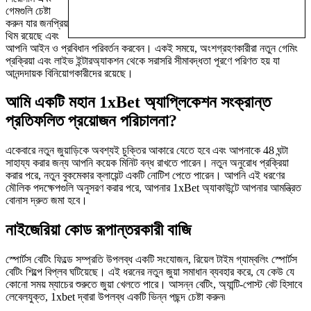
গেমগুলি চেষ্টা
করুন যার জনপ্রিয়
থিম রয়েছে এবং
আপনি আইন ও প্রবিধান পরিবর্তন করবেন। একই সময়ে, অংশগ্রহণকারীরা নতুন গেমিং
প্রক্রিয়া এবং লাইভ ইন্টারঅ্যাকশন থেকে সরাসরি সীমাবদ্ধতা পূরণে পরিণত হয় যা
আনন্দদায়ক বিনিয়োগকারীদের রয়েছে।
আমি একটি মহান 1xBet অ্যাপ্লিকেশন সংক্রান্ত
প্রতিফলিত প্রয়োজন পরিচালনা?
একেবারে নতুন জুয়াড়িকে অবশ্যই চুক্তির আকারে যেতে হবে এবং আপনাকে 48 ঘন্টা
সাহায্য করার জন্য আপনি কয়েক মিনিট বন্ধ রাখতে পারেন। নতুন অনুরোধ প্রক্রিয়া
করার পরে, নতুন বুকমেকার ক্লায়েন্ট একটি নোটিশ পেতে পারেন। আপনি এই ধরণের
মৌলিক পদক্ষেপগুলি অনুসরণ করার পরে, আপনার 1xBet অ্যাকাউন্টে আপনার আমন্ত্রিত
বোনাস দ্রুত জমা হবে।
নাইজেরিয়া কোড রূপান্তরকারী বাজি
স্পোর্টস বেটিং ফিল্ডে সম্প্রতি উপলব্ধ একটি সংযোজন, রিয়েল টাইম গ্যাম্বলিং স্পোর্টস
বেটিং শিল্পে বিপ্লব ঘটিয়েছে। এই ধরনের নতুন জুয়া সমাধান ব্যবহার করে, যে কেউ যে
কোনো সময় ম্যাচের শুরুতে জুয়া খেলতে পারে। আসন্ন বেটিং, অ্যান্টি-পোস্ট বেট হিসাবে
লেবেলযুক্ত, 1xbet দ্বারা উপলব্ধ একটি ভিন্ন পছন্দ চেষ্টা করুন৷