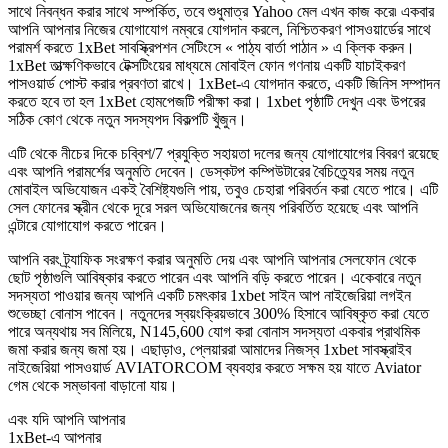
সাথে নিবন্ধন করার সাথে সম্পর্কিত, তবে শুধুমাত্র Yahoo মেল এখন কাজ করে৷ একবার
আপনি আপনার নিজের যোগাযোগ নম্বরে যোগদান করলে, নিশ্চিতকরণ পাসওয়ার্ডের সাথে
পরামর্শ করতে 1xBet সাবস্ক্রিপশন সেটিংসে « পাঠ্য বার্তা পাঠান » এ ক্লিক করুন।
1xBet তাত্ক্ষণিকভাবে টেক্সটিংয়ের মাধ্যমে মোবাইল ফোন গণনায় একটি যাচাইকরণ
পাসওয়ার্ড পোস্ট করার প্রবণতা রাখে। 1xBet-এ যোগদান করতে, একটি জিনিস সম্পাদন
করতে হবে তা হল 1xBet হোমপেজটি পরীক্ষা করা। 1xbet পৃষ্ঠাটি দেখুন এবং উপরের
সঠিক কোণ থেকে নতুন সদস্যপদ বিকল্পটি খুঁজুন।
এটি থেকে নীচের দিকে চব্বিশ/7 প্রযুক্তি সহায়তা দলের জন্য যোগাযোগের বিবরণ রয়েছে
এবং আপনি পরামর্শের অনুমতি দেবেন। ডেস্কটপ কম্পিউটারের বৈচিত্র্যের সময় নতুন
মোবাইল অভিযোজন একই বৈশিষ্ট্যগুলি পায়, তবুও চেহারা পরিবর্তন করা যেতে পারে। এটি
সেল ফোনের স্ক্রীন থেকে দূরে সরল অভিযোজনের জন্য পরিবর্তিত হয়েছে এবং আপনি
এন্টারে যোগাযোগ করতে পারেন।
আপনি বরং ট্র্যাফিক সংরক্ষণ করার অনুমতি দেয় এবং আপনি আপনার সেলফোন থেকে
ছোট পৃষ্ঠাগুলি আবিষ্কার করতে পারেন এবং আপনি বড়ি করতে পারেন। একেবারে নতুন
সদস্যতা পাওয়ার জন্য আপনি একটি চমৎকার 1xbet সাইন আপ নাইজেরিয়া লগইন
শুভেচ্ছা বোনাস পাবেন। নতুনদের স্বয়ংক্রিয়ভাবে 300% হিসাবে আবিষ্কৃত করা যেতে
পারে অন্যথায় সব মিলিয়ে, N145,600 যোগ করা বোনাস সদস্যতা একবার প্রাথমিক
জমা করার জন্য জমা হয়। এছাড়াও, প্লেয়াররা আমাদের নিজস্ব 1xbet সাবস্ক্রাইব
নাইজেরিয়া পাসওয়ার্ড AVIATORCOM ব্যবহার করতে সক্ষম হয় যাতে Aviator
গেম থেকে সম্ভাবনা বাড়ানো যায়।
এবং যদি আপনি আপনার
1xBet-এ আপনার