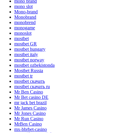
mono brand
mono slot
Mono-brand
Monobrand
monobrend
monogame
monoslot
mostbet
mostbet GR
mostbet hungary
mostbet italy
mostbet norway
mostbet ozbekistonda
Mostbet Russia
mostbet tr
mostbet скачать
mostbet скачать ru
Mr Ben Casino
Mr Bet casino DE
mr jack bet brazil
Mr James Casino
Mr Jones Casino
Mr Run Casino
MrBen Casino
mx-bbrbet-casino