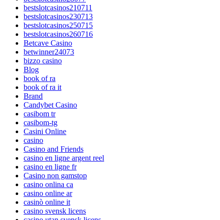
bestslotcasinos210711
bestslotcasinos230713
bestslotcasinos250715
bestslotcasinos260716
Betcave Casino
betwinner24073
bizzo casino
Blog
book of ra
book of ra it
Brand
Candybet Casino
casibom tr
casibom-tg
Casini Online
casino
Casino and Friends
casino en ligne argent reel
casino en ligne fr
Casino non gamstop
casino onlina ca
casino online ar
casinò online it
casino svensk licens
casino utan svensk licens