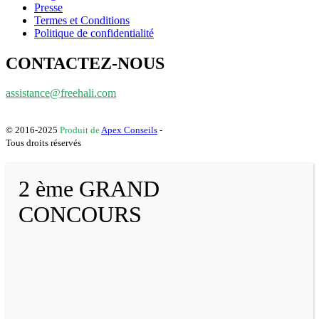
Presse
Termes et Conditions
Politique de confidentialité
CONTACTEZ-NOUS
assistance@freehali.com
© 2016-2025
Produit de
Apex Conseils
-
Tous droits réservés
2 ème GRAND
CONCOURS