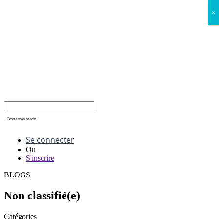
×
Poster mon besoin
Se connecter
Ou
S'inscrire
BLOGS
Non classifié(e)
Catégories