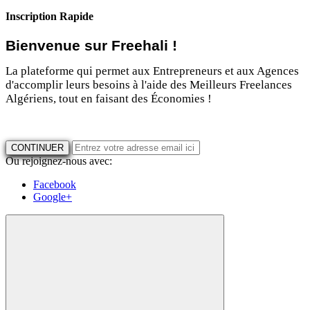
Inscription Rapide
Bienvenue sur Freehali !
La plateforme qui permet aux Entrepreneurs et aux Agences
d'accomplir leurs besoins à l'aide des Meilleurs Freelances
Algériens, tout en faisant des Économies !
CONTINUER
Ou rejoignez-nous avec:
Facebook
Google+