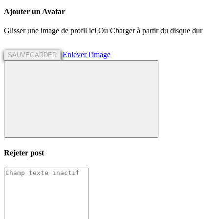
Ajouter un Avatar
Glisser une image de profil ici
Ou
Charger à partir du disque dur
Enlever l'image
SAUVEGARDER
Rejeter
post