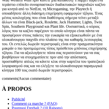
Wild Western Wins πριν κάνετε μια κατάθεση! Υπάρχει τώρα ένα
τεράστιο επίπεδο συναρπαστικών διαδικτυακών παιχνιδιών καζίνο
για κινητά από το NetEnt, τη Microgaming, την Playtech ή
οποιαδήποτε άλλη διάσημη επιχείρηση εφαρμογών τζόγου. Ένας
μέσος κουλοχέρης που είναι διαθέσιμος σήμερα τείνει μεταξύ
άλλων να είναι Black-jack, Roulette, Jack Hammer, Lights, Twin
Spin, Southern Playground και Plant life. Ουσιαστικά, ο κύριος
λόγος που τα καζίνο παρέχουν το οποίο κίνητρο είναι πάντα να
προσφέρουν στους παίκτες την ευκαιρία να εξοικειωθούν με ένα
ολοκαίνουργιο παιχνίδι στο πλαίσιο της πιο καθαρής λειτουργίας
του. Οι εντελώς δωρεάν περιστροφές είναι στην πραγματικότητα
μακράν ο πιο προτιμώμενος τύπος πρόσθετου μπόνους επιχείρησης
τζόγου. Για να αξιολογήσετε πόσα σας περισσεύουν για να σας
βοηθήσουν να στοιχηματίσετε πριν από την απόσπαση,
προσπαθήστε απλώς να κάνετε κλικ στην καρτέλα του τραπεζικού
λογαριασμού σας και να ελέγξετε τα ολοκαίνουργια παραγωγικά
κίνητρα 100 τοις εκατό δωρεάν περιστροφών.
comments
(Aucun commentaire)
À PROPOS
Publicité
Comment ça marche ? (FAQ)
Pourquoi Freehali ? (10 Raisons)