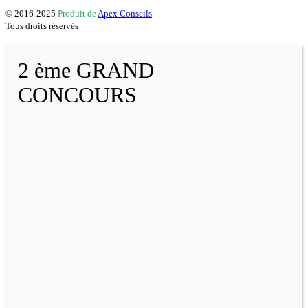
© 2016-2025
Produit de
Apex Conseils
-
Tous droits réservés
2 ème GRAND
CONCOURS