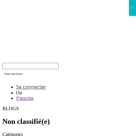
×
Poster mon besoin
Se connecter
Ou
S'inscrire
BLOGS
Non classifié(e)
Catégories