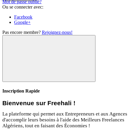
Mot de passe oublié?
Ou se connecter avec:
Facebook
Google+
Pas encore membre?
Rejoignez-nous!
Inscription Rapide
Bienvenue sur Freehali !
La plateforme qui permet aux Entrepreneurs et aux Agences
d'accomplir leurs besoins à l'aide des Meilleurs Freelances
Algériens, tout en faisant des Économies !