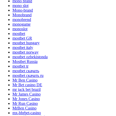
mono brand
mono slot
Mono-brand
Monobrand
monobrend
monogame
monoslot
mostbet
mostbet GR
mostbet hungary
mostbet italy
mostbet norway
mostbet ozbekistonda
Mostbet Russia
mostbet tr
mostbet скачать
mostbet скачать ru
Mr Ben Casino
Mr Bet casino DE
mr jack bet brazil
Mr James Casino
Mr Jones Casino
Mr Run Casino
MrBen Casino
mx-bbrbet-casino