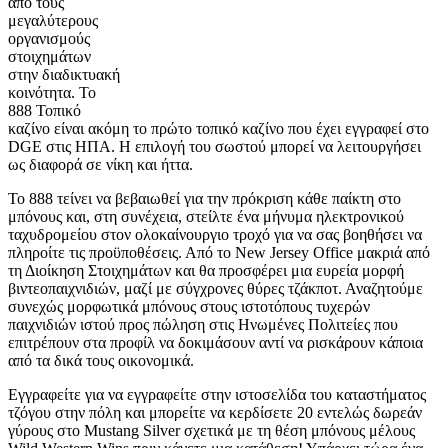
από τους
μεγαλύτερους
οργανισμούς
στοιχημάτων
στην διαδικτυακή
κοινότητα. Το
888 Τοπικό
καζίνο είναι ακόμη το πρώτο τοπικό καζίνο που έχει εγγραφεί στο
DGE στις ΗΠΑ. Η επιλογή του σωστού μπορεί να λειτουργήσει
ως διαφορά σε νίκη και ήττα.
Το 888 τείνει να βεβαιωθεί για την πρόκριση κάθε παίκτη στο
μπόνους και, στη συνέχεια, στείλτε ένα μήνυμα ηλεκτρονικού
ταχυδρομείου στον ολοκαίνουργιο τροχό για να σας βοηθήσει να
πληροίτε τις προϋποθέσεις. Από το New Jersey Office μακριά από
τη Διοίκηση Στοιχημάτων και θα προσφέρει μια ευρεία μορφή
βιντεοπαιχνιδιών, μαζί με σύγχρονες θύρες τζάκποτ. Αναζητούμε
συνεχώς μορφωτικά μπόνους στους ιστοτόπους τυχερών
παιχνιδιών ιστού προς πώληση στις Ηνωμένες Πολιτείες που
επιτρέπουν στα προφίλ να δοκιμάσουν αντί να ρισκάρουν κάποια
από τα δικά τους οικονομικά.
Εγγραφείτε για να εγγραφείτε στην ιστοσελίδα του καταστήματος
τζόγου στην πόλη και μπορείτε να κερδίσετε 20 εντελώς δωρεάν
γύρους στο Mustang Silver σχετικά με τη θέση μπόνους μέλους