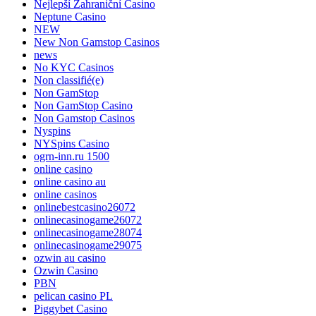
Nejlepší Zahraniční Casino
Neptune Casino
NEW
New Non Gamstop Casinos
news
No KYC Casinos
Non classifié(e)
Non GamStop
Non GamStop Casino
Non Gamstop Casinos
Nyspins
NYSpins Casino
ogrn-inn.ru 1500
online casino
online casino au
online casinos
onlinebestcasino26072
onlinecasinogame26072
onlinecasinogame28074
onlinecasinogame29075
ozwin au casino
Ozwin Casino
PBN
pelican casino PL
Piggybet Casino