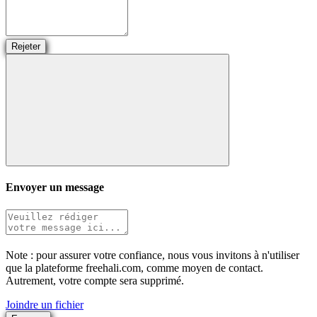
Rejeter
Envoyer un message
Note : pour assurer votre confiance, nous vous invitons à n'utiliser
que la plateforme freehali.com, comme moyen de contact.
Autrement, votre compte sera supprimé.
Joindre un fichier