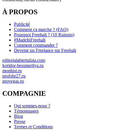
À PROPOS
Publicité
Comment ça marche ? (FAQ)
Pourquoi Freehali ? (10 Raisons)
#MadeInFreehali
Comment commander ?
Devenir un Freelance sur Freehali
editorialabiertafaia.com
koridor-bessmertiya.ru
monhist.ru
profobr27.ru
provegas.ru
COMPAGNIE
Qui sommes-nous ?
Témoignages
Blog
Presse
Termes et Conditions