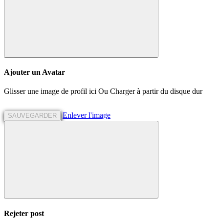
Ajouter un Avatar
Glisser une image de profil ici
Ou
Charger à partir du disque dur
Enlever l'image
SAUVEGARDER
Rejeter
post