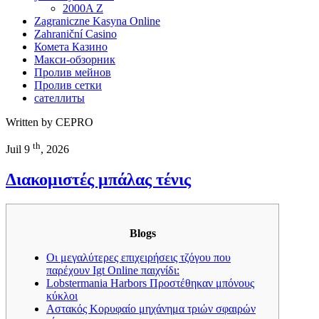
2000A Z
Zagraniczne Kasyna Online
Zahraniční Casino
Комета Казино
Макси-обзорник
Пролив мейнов
Пролив сетки
сателлиты
Written by CEPRO
th
Juil 9
, 2026
Διακομιστές μπάλας τένις
Blogs
Οι μεγαλύτερες επιχειρήσεις τζόγου που
παρέχουν Igt Online παιχνίδι:
Lobstermania Harbors Προστέθηκαν μπόνους
κύκλοι
Αστακός Κορυφαίο μηχάνημα τριών σφαιρών