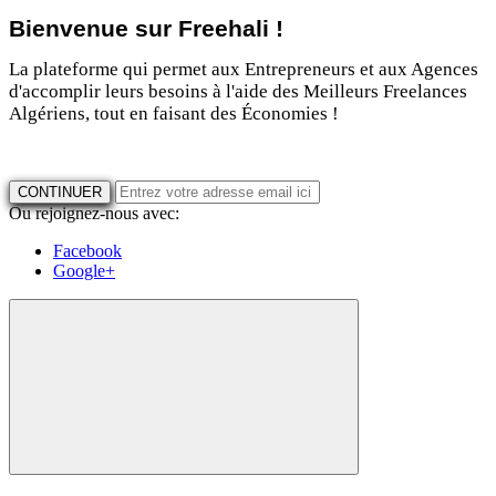
Bienvenue sur Freehali !
La plateforme qui permet aux Entrepreneurs et aux Agences
d'accomplir leurs besoins à l'aide des Meilleurs Freelances
Algériens, tout en faisant des Économies !
CONTINUER
Ou rejoignez-nous avec:
Facebook
Google+