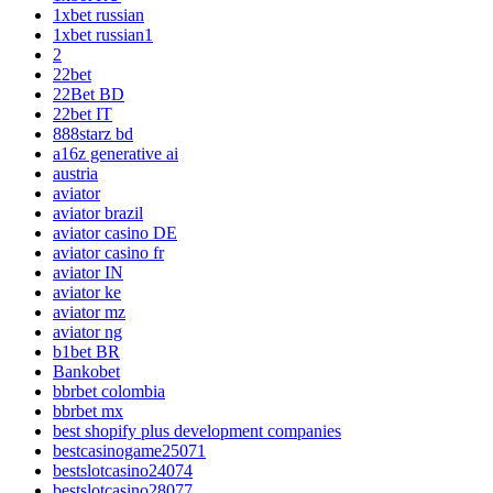
1xbet russian
1xbet russian1
2
22bet
22Bet BD
22bet IT
888starz bd
a16z generative ai
austria
aviator
aviator brazil
aviator casino DE
aviator casino fr
aviator IN
aviator ke
aviator mz
aviator ng
b1bet BR
Bankobet
bbrbet colombia
bbrbet mx
best shopify plus development companies
bestcasinogame25071
bestslotcasino24074
bestslotcasino28077