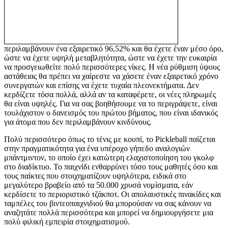
περιλαμβάνουν ένα εξαιρετικό 96,52% και θα έχετε έναν μέσο όρο,
ώστε να έχετε υψηλή μεταβλητότητα, ώστε να έχετε την ευκαιρία
να προσγειωθείτε πολύ περισσότερες νίκες. Η νέα ρύθμιση ύψους
αστάθειας θα πρέπει να χαίρεστε να χάσετε έναν εξαιρετικό χρόνο
συνεργατών και επίσης να έχετε τυχαία πλεονεκτήματα. Δεν
κερδίζετε τόσα πολλά, αλλά αν τα καταφέρετε, οι νέες πληρωμές
θα είναι υψηλές. Για να σας βοηθήσουμε να το περιγράψετε, είναι
τουλάχιστον ο δανεισμός του πρώτου βήματος, που είναι ιδανικός
για άτομα που δεν περιλαμβάνουν κινδύνους.
Πολύ περισσότερο όπως το τένις με κουπί, το Pickleball παίζεται
στην πραγματικότητα για ένα υπέροχο γήπεδο αναλογιών
μπάντμιντον, το οποίο έχει κατώτερη ελαχιστοποίηση του γκολφ
στο διαδίκτυο. Το παιχνίδι ενθαρρύνει τόσο τους μαθητές όσο και
τους παίκτες που στοιχηματίζουν υψηλότερα, ειδικά στο
μεγαλύτερο βραβείο από τα 50.000 χρυσά νομίσματα, εάν
κερδίσετε το περιοριστικό τζάκποτ. Οι απολαυστικές πινακίδες και
ταμπέλες του βιντεοπαιχνιδιού θα μπορούσαν να σας κάνουν να
αναζητάτε πολλά περισσότερα και μπορεί να δημιουργήσετε μια
πολύ φιλική εμπειρία στοιχηματισμού.