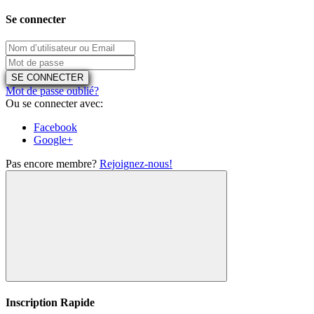
Se connecter
SE CONNECTER
Mot de passe oublié?
Ou se connecter avec:
Facebook
Google+
Pas encore membre?
Rejoignez-nous!
Inscription Rapide