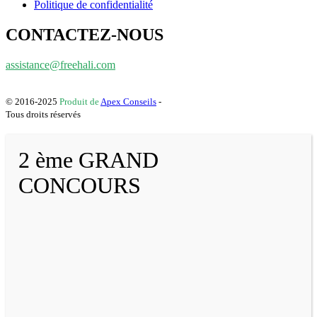
Politique de confidentialité
CONTACTEZ-NOUS
assistance@freehali.com
© 2016-2025
Produit de
Apex Conseils
-
Tous droits réservés
2 ème GRAND
CONCOURS