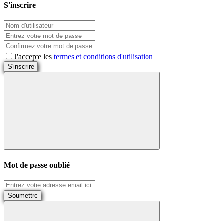
S'inscrire
J'accepte les
termes et conditions d'utilisation
S'inscrire
Mot de passe oublié
Soumettre