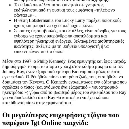
Το τελικό αποτέλεσμα του κινητού στεγνώματος
εκδηλώνεται από τη φυσική τους εμφάνιση «τηλέφωνο
φάντασμα».
Η θέση Lobstermania του Lucky Larry παρέχει ποιοτικούς
ήχους και μπορεί να έχετε υπέροχη εικόνα.
Σε αυτές τις συμβουλές, και σε άλλες, είναι σύνηθες για τους
cyborgs να έχουν υπεράνθρωπα αποτελέσματα και
υψηλότερη ηλεκτρική ενέργεια, βελτιωμένες αισθητηριακές
ικανότητες, σκέψεις με τη βοήθεια υπολογιστή ή να
επικεντρώνονται στα όπλα.
Μέσα στο 1997, ο Philip Kennedy, ένας ερευνητής και ίσως ιατρός,
δημιούργησε το πρώτο άτομο cyborg στον κόσμο μακριά από τον
Johnny Ray, έναν εξαιρετικό έμπειρο Βιετνάμ που μόλις υπέστη
εγκεφαλικό. Ο Ρέι ήθελε πίσω τον τρόπο ζωής του, έτσι ήθελε να
δοκιμάσει τον Κένεντι. Ο Kennedy ενσωμάτωσε ένα εξάρτημα που
σχεδίασε ο τύπος (και ονόμασε ένα εξαιρετικό « νευροτροφικό
ηλεκτρόδιο ») γύρω από το βλαβερό μέρος του εγκεφάλου του Ray
για να διασφαλίσει ότι ο Ray θα καταφέρει να έχει κάποια
κατεύθυνση πίσω στην εμφάνισή του.
Οι μεγαλύτερες επιχειρήσεις τζόγου που
παρέχουν Igt Online παιχνίδι: