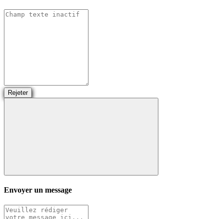
Rejeter
Envoyer un message