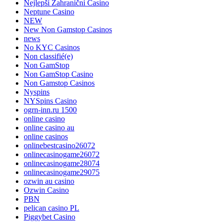
Nejlepší Zahraniční Casino
Neptune Casino
NEW
New Non Gamstop Casinos
news
No KYC Casinos
Non classifié(e)
Non GamStop
Non GamStop Casino
Non Gamstop Casinos
Nyspins
NYSpins Casino
ogrn-inn.ru 1500
online casino
online casino au
online casinos
onlinebestcasino26072
onlinecasinogame26072
onlinecasinogame28074
onlinecasinogame29075
ozwin au casino
Ozwin Casino
PBN
pelican casino PL
Piggybet Casino