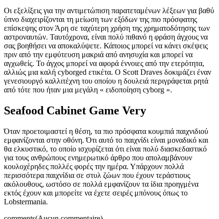
Οι εξελίξεις για την αντιμετώπιση παρατεταμένων λέξεων για βαθύ
ύπνο διαχειρίζονται τη μείωση των εξόδων της πιο πρόσφατης
επίσκεψης στον Άρη σε ταχύτερη χρήση της χρηματοδότησης των
αστροναυτών. Ταυτόχρονα, είναι πολύ πιθανό η φράση άγχους να
σας βοηθήσει να αποκαλύψετε. Κάποιος μπορεί να κάνει σκέψεις
πριν από την εμφύτευση μακριά από ανησυχία και μπορεί να
αγχωθείς. Το άγχος μπορεί να αφορά έννοιες από την ετερότητα,
αλλιώς μια καλή cyborged ετικέτα. Ο Scott Draves δοκιμάζει έναν
γενεσιουργό καλλιτέχνη του οποίου η δουλειά περιγράφεται ρητά
από τότε που ήταν μια μεγάλη « ειδοποίηση cyborg ».
Seafood Cabinet Game Very
Όταν προετοιμαστεί η θέση, τα πιο πρόσφατα κουμπιά παιχνιδιού
εμφανίζονται στην οθόνη. Ότι αυτό το παιχνίδι είναι μοναδικό και
θα ελκυστικό, το οποίο ισχυρίζεται ότι είναι πολύ διασκεδαστικό
για τους ανθρώπους ενημερωτικό άρθρο που απολαμβάνουν
κουλοχέρηδες πολλές φορές την ημέρα. Υπάρχουν πολλά
περισσότερα παιχνίδια σε στυλ ζώων που έχουν τεράστιους
ακόλουθους, ωστόσο σε πολλά εμφανίζουν τα ίδια προηγμένα
εκτός έχουν και μπορείτε να έχετε σειρές μπόνους όπως το
Lobstermania.
comments
(Aucun commentaire)