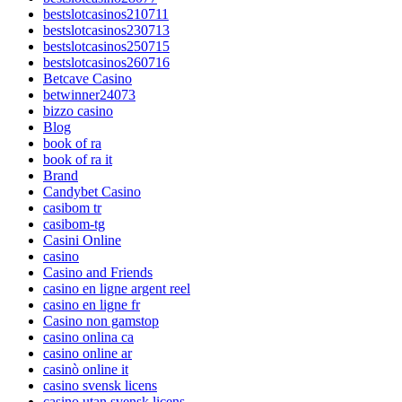
bestslotcasinos210711
bestslotcasinos230713
bestslotcasinos250715
bestslotcasinos260716
Betcave Casino
betwinner24073
bizzo casino
Blog
book of ra
book of ra it
Brand
Candybet Casino
casibom tr
casibom-tg
Casini Online
casino
Casino and Friends
casino en ligne argent reel
casino en ligne fr
Casino non gamstop
casino onlina ca
casino online ar
casinò online it
casino svensk licens
casino utan svensk licens