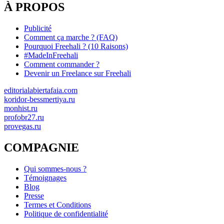
À PROPOS
Publicité
Comment ça marche ? (FAQ)
Pourquoi Freehali ? (10 Raisons)
#MadeInFreehali
Comment commander ?
Devenir un Freelance sur Freehali
editorialabiertafaia.com
koridor-bessmertiya.ru
monhist.ru
profobr27.ru
provegas.ru
COMPAGNIE
Qui sommes-nous ?
Témoignages
Blog
Presse
Termes et Conditions
Politique de confidentialité