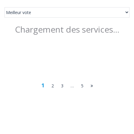
Chargement des services...
1
2
3
…
5