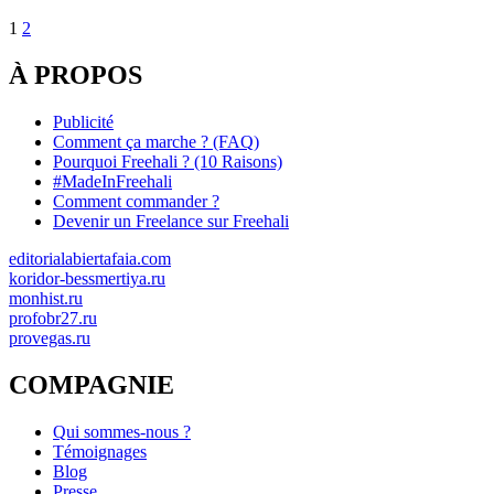
1
2
À PROPOS
Publicité
Comment ça marche ? (FAQ)
Pourquoi Freehali ? (10 Raisons)
#MadeInFreehali
Comment commander ?
Devenir un Freelance sur Freehali
editorialabiertafaia.com
koridor-bessmertiya.ru
monhist.ru
profobr27.ru
provegas.ru
COMPAGNIE
Qui sommes-nous ?
Témoignages
Blog
Presse