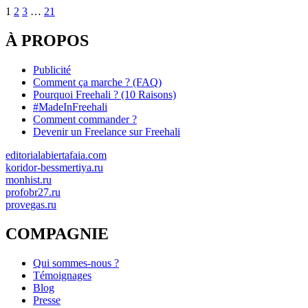
1
2
3
…
21
À PROPOS
Publicité
Comment ça marche ? (FAQ)
Pourquoi Freehali ? (10 Raisons)
#MadeInFreehali
Comment commander ?
Devenir un Freelance sur Freehali
editorialabiertafaia.com
koridor-bessmertiya.ru
monhist.ru
profobr27.ru
provegas.ru
COMPAGNIE
Qui sommes-nous ?
Témoignages
Blog
Presse