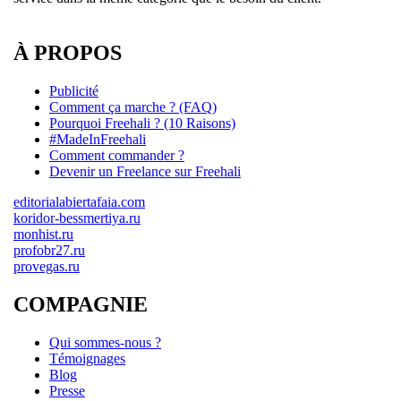
À PROPOS
Publicité
Comment ça marche ? (FAQ)
Pourquoi Freehali ? (10 Raisons)
#MadeInFreehali
Comment commander ?
Devenir un Freelance sur Freehali
editorialabiertafaia.com
koridor-bessmertiya.ru
monhist.ru
profobr27.ru
provegas.ru
COMPAGNIE
Qui sommes-nous ?
Témoignages
Blog
Presse