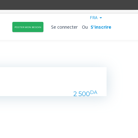
FRA
Se connecter
Ou
S'inscrire
POSTER MON BESOIN
DA
2 500