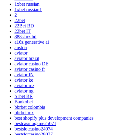
1xbet russian
1xbet russian1
2
22bet
22Bet BD
22bet IT
888starz bd
a16z generative ai
austria
aviator
aviator brazil
aviator casino DE
aviator casino fr
aviator IN
aviator ke
aviator mz
aviator ng
b1bet BR
Bankobet
bbrbet colombia
bbrbet mx
best shopify plus development companies
bestcasinogame25071
bestslotcasino24074
bestslotcasino28077