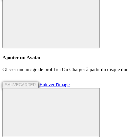
Ajouter un Avatar
Glisser une image de profil ici
Ou
Charger à partir du disque dur
Enlever l'image
SAUVEGARDER