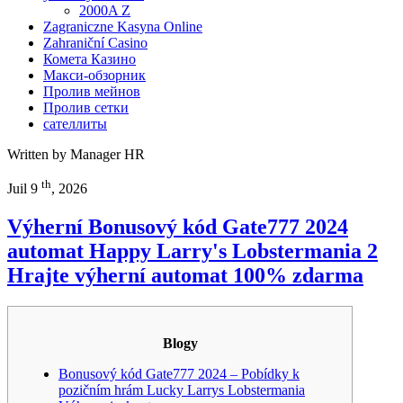
2000A Z
Zagraniczne Kasyna Online
Zahraniční Casino
Комета Казино
Макси-обзорник
Пролив мейнов
Пролив сетки
сателлиты
Written by Manager HR
th
Juil 9
, 2026
Výherní Bonusový kód Gate777 2024
automat Happy Larry's Lobstermania 2
Hrajte výherní automat 100% zdarma
Blogy
Bonusový kód Gate777 2024 – Pobídky k
pozičním hrám Lucky Larrys Lobstermania