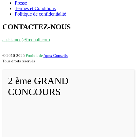
Presse
Termes et Conditions
Politique de confidentialité
CONTACTEZ-NOUS
assistance@freehali.com
© 2016-2025
Produit de
Apex Conseils
-
Tous droits réservés
2 ème GRAND
CONCOURS