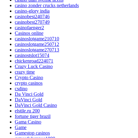
casino zonder crucks netherlands
casino-glory india
casinobest240746
casinobest270749
casinofaenger2
Casinos online
casinoslotgame210710
casinoslotgame250712
casinoslotgame270713
casinostslot15074
chickenroad224071
Crazy Luck Casino
crazy time
Crypto Casino
crypto casinos
csdino
Da Vinci Gold
DaVinci Gold
DaVinci Gold Casino
elstile.ru 200
fortune tiger brazil
Gama Casino
Game
Gamestop casinos