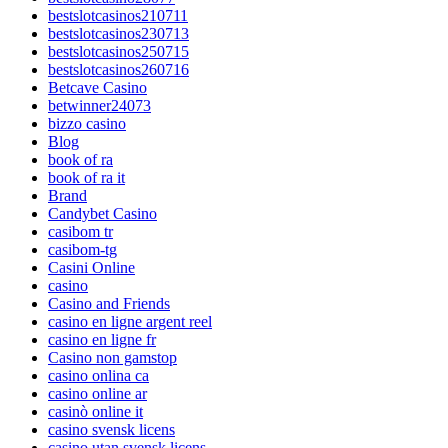
bestslotcasinos210711
bestslotcasinos230713
bestslotcasinos250715
bestslotcasinos260716
Betcave Casino
betwinner24073
bizzo casino
Blog
book of ra
book of ra it
Brand
Candybet Casino
casibom tr
casibom-tg
Casini Online
casino
Casino and Friends
casino en ligne argent reel
casino en ligne fr
Casino non gamstop
casino onlina ca
casino online ar
casinò online it
casino svensk licens
casino utan svensk licens