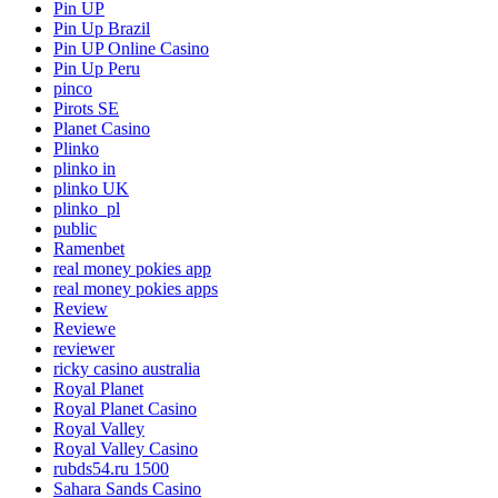
Pin UP
Pin Up Brazil
Pin UP Online Casino
Pin Up Peru
pinco
Pirots SE
Planet Casino
Plinko
plinko in
plinko UK
plinko_pl
public
Ramenbet
real money pokies app
real money pokies apps
Review
Reviewe
reviewer
ricky casino australia
Royal Planet
Royal Planet Casino
Royal Valley
Royal Valley Casino
rubds54.ru 1500
Sahara Sands Casino