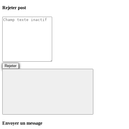
Rejeter
post
Rejeter
Envoyer un message