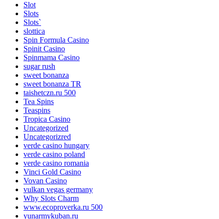
Slot
Slots
Slots`
slottica
Spin Formula Casino
Spinit Casino
Spinmama Casino
sugar rush
sweet bonanza
sweet bonanza TR
taishetczn.ru 500
Tea Spins
Teaspins
Tropica Casino
Uncategorized
Uncategorizred
verde casino hungary
verde casino poland
verde casino romania
Vinci Gold Casino
Vovan Casino
vulkan vegas germany
Why Slots Charm
www.ecoproverka.ru 500
yunarmykuban.ru