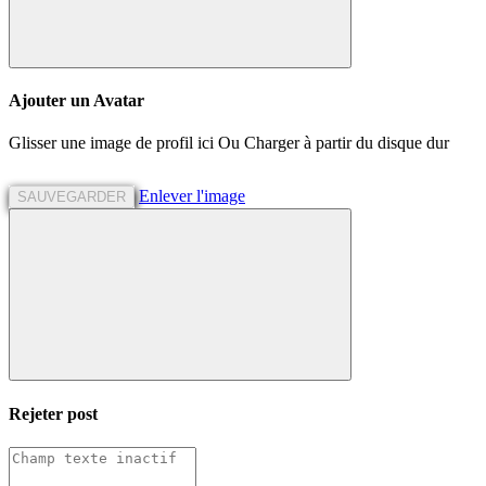
Ajouter un Avatar
Glisser une image de profil ici
Ou
Charger à partir du disque dur
Enlever l'image
SAUVEGARDER
Rejeter
post