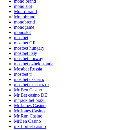
mono brand
mono slot
Mono-brand
Monobrand
monobrend
monogame
monoslot
mostbet
mostbet GR
mostbet hungary
mostbet italy
mostbet norway
mostbet ozbekistonda
Mostbet Russia
mostbet tr
mostbet скачать
mostbet скачать ru
Mr Ben Casino
Mr Bet casino DE
mr jack bet brazil
Mr James Casino
Mr Jones Casino
Mr Run Casino
MrBen Casino
mx-bbrbet-casino