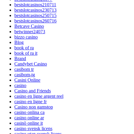
bestslotcasinos210711
bestslotcasinos230713
bestslotcasinos250715
bestslotcasinos260716
Betcave Casino
betwinner24073
bizzo casino
Blog
book of ra
book of ra it
Brand
Candybet Casino
casibom tr
casibom-tg
Casini Online
casino
Casino and Friends
casino en ligne argent reel
casino en ligne fr
Casino non gamstop
casino onlina ca
casino online ar
casinò online it
casino svensk licens
casino utan svensk licens