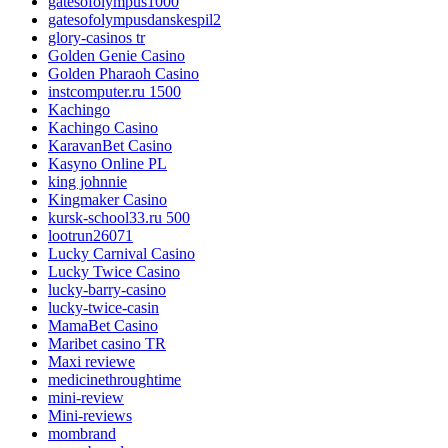
gatesofolympus1000
gatesofolympusdanskespil2
glory-casinos tr
Golden Genie Casino
Golden Pharaoh Casino
instcomputer.ru 1500
Kachingo
Kachingo Casino
KaravanBet Casino
Kasyno Online PL
king johnnie
Kingmaker Casino
kursk-school33.ru 500
lootrun26071
Lucky Carnival Casino
Lucky Twice Casino
lucky-barry-casino
lucky-twice-casin
MamaBet Casino
Maribet casino TR
Maxi reviewe
medicinethroughtime
mini-review
Mini-reviews
mombrand