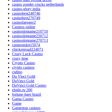
casino zonder crucks netherlands
casino-glory india
casinobest240746
casinobest270749
casinofaenger2
Casinos online
casinoslotgame210710
casinoslotgame250712
casinoslotgame270713
casinostslot15074
chickenroad224071
Crazy Luck Casino
crazy time
Crypto Casino
crypto casinos
csdino
Da Vinci Gold
DaVinci Gold
DaVinci Gold Casino
elstile.ru 200
fortune tiger brazil
Gama Casino
Game
Gamestop casinos