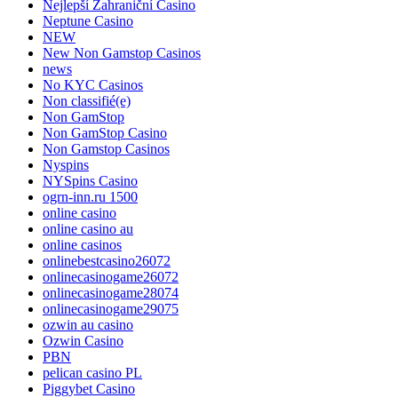
Nejlepší Zahraniční Casino
Neptune Casino
NEW
New Non Gamstop Casinos
news
No KYC Casinos
Non classifié(e)
Non GamStop
Non GamStop Casino
Non Gamstop Casinos
Nyspins
NYSpins Casino
ogrn-inn.ru 1500
online casino
online casino au
online casinos
onlinebestcasino26072
onlinecasinogame26072
onlinecasinogame28074
onlinecasinogame29075
ozwin au casino
Ozwin Casino
PBN
pelican casino PL
Piggybet Casino