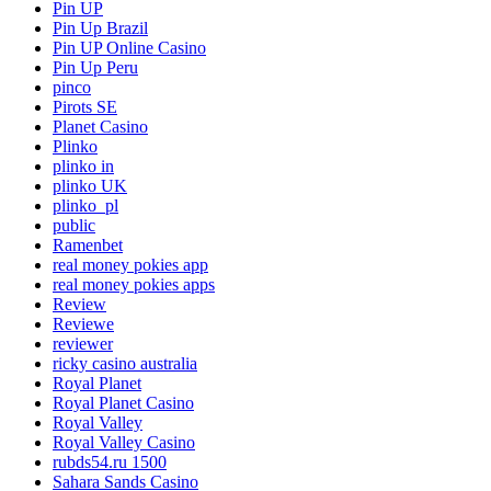
Pin UP
Pin Up Brazil
Pin UP Online Casino
Pin Up Peru
pinco
Pirots SE
Planet Casino
Plinko
plinko in
plinko UK
plinko_pl
public
Ramenbet
real money pokies app
real money pokies apps
Review
Reviewe
reviewer
ricky casino australia
Royal Planet
Royal Planet Casino
Royal Valley
Royal Valley Casino
rubds54.ru 1500
Sahara Sands Casino