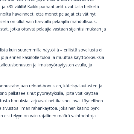
x35 välillä! Kaikki parhaat pelit ovat tällä hetkellä
noilta havainneet, että monet pelaajat etsivät nyt
lä on ollut vain harvoilla pelaajilla mahdollisuus,
tat, jotka ottavat pelaajia vastaan sijaintisi mukaan ja
sta kuin suuremmilla näytöillä – erillistä sovellusta ei
rajoja ennen kasinolle tuloa ja muuttaa käyttöoikeuksia
alletusbonusten ja ilmaispyöräytysten avulla, ja
bonusrahojaan reload-bonusten, käteispalautusten ja
ino palkitsee sinut pyöräytyksillä, joita voit käyttää
letusta bonuksia tarjoavat nettikasinot ovat täydellinen
ta sivustoa ilman rahankäyttöä. Jokainen kasino pyrkii
 esittelyyn on vain rajallinen määrä vaihtoehtoja.