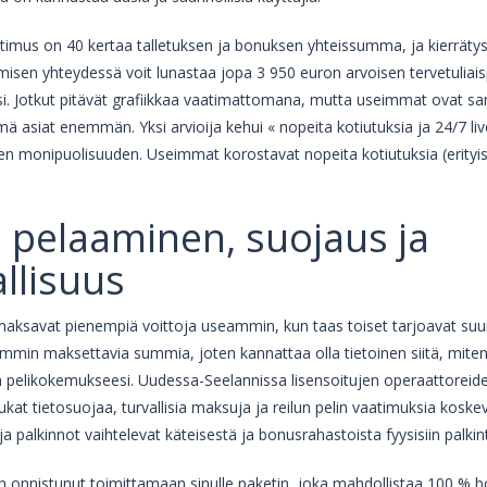
atimus on 40 kertaa talletuksen ja bonuksen yhteissumma, ja kierrät
misen yhteydessä voit lunastaa jopa 3 950 euron arvoisen tervetuliaisp
asi. Jotkut pitävät grafiikkaa vaatimattomana, mutta useimmat ovat s
ä asiat enemmän. Yksi arvioija kehui « nopeita kotiutuksia ja 24/7 liv
 monipuolisuuden. Useimmat korostavat nopeita kotiutuksia (erityises
u pelaaminen, suojaus ja
allisuus
t maksavat pienempiä voittoja useammin, kun taas toiset tarjoavat su
mmin maksettavia summia, joten kannattaa olla tietoinen siitä, mite
aa pelikokemukseesi. Uudessa-Seelannissa lisensoitujen operaattoreid
iukat tietosuojaa, turvallisia maksuja ja reilun pelin vaatimuksia kos
 ja palkinnot vaihtelevat käteisestä ja bonusrahastoista fyysisiin palkin
 onnistunut toimittamaan sinulle paketin, joka mahdollistaa 100 % 