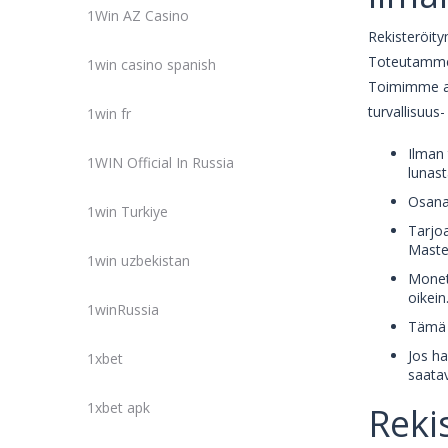
1Win AZ Casino
Rekisteröit
Toteutamme p
1win casino spanish
Toimimme as
turvallisuus
1win fr
Ilman 
1WIN Official In Russia
lunast
Osana 
1win Turkiye
Tarjoa
Master
1win uzbekistan
Monet 
oikein
1winRussia
Tämä o
Jos ha
1xbet
saatav
1xbet apk
Rekis