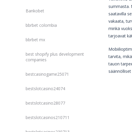
summasta. Na
Bankobet
saatavilla s
vakaata, tur
bbrbet colombia
minkä vuoksi
tarjoavat k
bbrbet mx
Mobiilioptim
best shopify plus development
tarvita, mik
companies
tauon tarpee
säännölliset
bestcasinogame25071
bestslotcasino24074
bestslotcasino28077
bestslotcasinos210711
bestslotcasinos230713