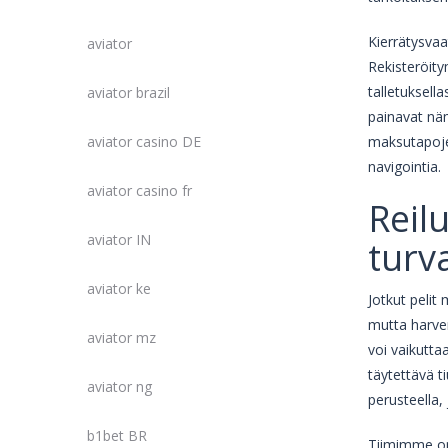
Kierrätysva
aviator
Rekisteröity
talletuksell
aviator brazil
painavat näm
aviator casino DE
maksutapojen
navigointia.
aviator casino fr
Reil
aviator IN
turv
aviator ke
Jotkut peli
mutta harve
aviator mz
voi vaikutt
täytettävä t
aviator ng
perusteella,
b1bet BR
Tiimimme on