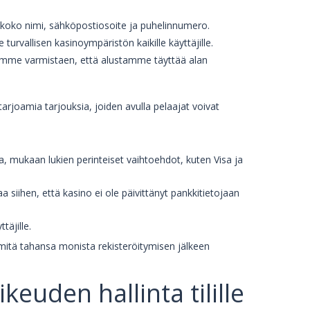
 koko nimi, sähköpostiosoite ja puhelinnumero.
rvallisen kasinoympäristön kaikille käyttäjille.
lämme varmistaen, että alustamme täyttää alan
tarjoamia tarjouksia, joiden avulla pelaajat voivat
a, mukaan lukien perinteiset vaihtoehdot, kuten Visa ja
siihen, että kasino ei ole päivittänyt pankkitietojaan
täjille.
ä mitä tahansa monista rekisteröitymisen jälkeen
keuden hallinta tilille