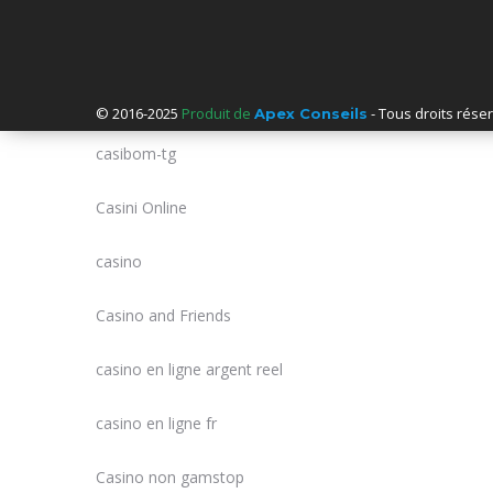
Candybet Casino
casibom tr
© 2016-2025
Produit de
- Tous droits rése
Apex Conseils
casibom-tg
Casini Online
casino
Casino and Friends
casino en ligne argent reel
casino en ligne fr
Casino non gamstop