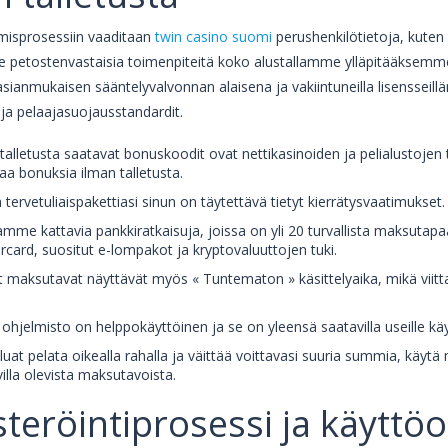
ymisprosessiin vaaditaan
twin casino suomi
perushenkilötietoja, kuten
etostenvastaisia ​​toimenpiteitä koko alustallamme ylläpitääksemme tu
ianmukaisen sääntelyvalvonnan alaisena ja vakiintuneilla lisensseil
- ja pelaajasuojausstandardit.
talletusta saatavat bonuskoodit ovat nettikasinoiden ja pelialustojen 
aa bonuksia ilman talletusta.
tervetuliaispakettiasi sinun on täytettävä tietyt kierrätysvaatimukset.
mme kattavia pankkiratkaisuja, joissa on yli 20 turvallista maksutapa
card, suositut e-lompakot ja kryptovaluuttojen tuki.
maksutavat näyttävät myös « Tuntematon » käsittelyaika, mikä viittaa 
.
hjelmisto on helppokäyttöinen ja se on yleensä saatavilla useille käyt
luat pelata oikealla rahalla ja väittää voittavasi suuria summia, käyt
illa olevista maksutavoista.
teröintiprosessi ja käyttöoi