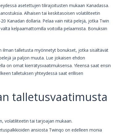
eydessä asetettujen tilirajoitusten mukaan Kanadassa.
ostuksia. Alhaisen tai keskitasoisen volatiliteetin
20 Kanadan dollaria. Pelaa vain niitä pelejä, jotka Twin
 vältä kelpaamattomilla voitoilla pelaamista. Bonuksiin
n ilman talletusta myönnetyt bonukset, jotka sisältävät
kopelejä ja paljon muuta. Lue jokaisen ehdon
isella on omat kierrätysvaatimuksensa. Yleensä saat ensin
lkeen talletuksen yhteydessä saat erillisen
n talletusvaatimusta
n, volatiliteetin tai tarjoajan mukaan.
lletuspalkkioiden ansiosta Twinqo on edelleen monia