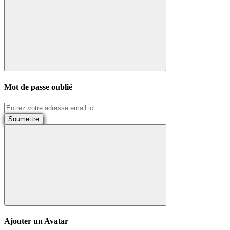
Mot de passe oublié
Soumettre
Ajouter un Avatar