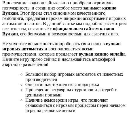
В последние годы онлайн-казино приобрели огромную
популярность, и среди них особое место занимает
казино
Вулкан
. Этот бренд стал синонимом качественного
гемблинга, предлагая игрокам широкий ассортимент игровых
автоматов и слотов. В данной статье мы подробно рассмотрим
все аспекты, связанные с
официальным сайтом казино
Вулкан
, его бонусами и возможностями для азартных игр.
Не упустите возможность попробовать свои силы в
вулкан
игровых автоматах
и воспользоваться всеми
преимуществами, которые предлагает
вулкан казино онлайн
.
Начните игру прямо сейчас и наслаждайтесь атмосферой
азартного развлечения!
Большой выбор игровых автоматов от известных
производителей
Оперативная техническая поддержка
Проведение регулярных турниров и лотерей с
ценными призами
Наличие демоверсии игры, что позволяет
ознакомиться с игровым процессом перед началом
игры на реальные деньги