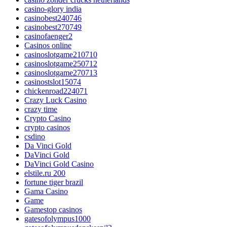
casino-glory india
casinobest240746
casinobest270749
casinofaenger2
Casinos online
casinoslotgame210710
casinoslotgame250712
casinoslotgame270713
casinostslot15074
chickenroad224071
Crazy Luck Casino
crazy time
Crypto Casino
crypto casinos
csdino
Da Vinci Gold
DaVinci Gold
DaVinci Gold Casino
elstile.ru 200
fortune tiger brazil
Gama Casino
Game
Gamestop casinos
gatesofolympus1000