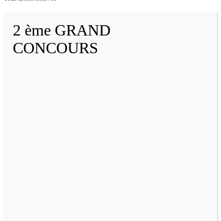
2 ème GRAND
CONCOURS