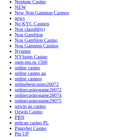
Neptune Casino
NEW
New Non Gamstop Casinos
news
No KYC Casinos
Non classifié(e)
Non GamStop
Non GamStop Casino
Non Gamstop Casinos
Nyspins
NYSpins Casino
ogrn-inn.ru 1500
online casino
online casino au
online casinos
onlinebestcasino26072
onlinecasinogame26072
onlinecasinogame28074
onlinecasinogame29075
ozwin au casino
Ozwin Casino
PBN
pelican casino PL
Piggybet Casino
Pin UP