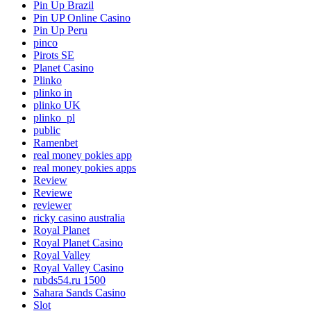
Pin Up Brazil
Pin UP Online Casino
Pin Up Peru
pinco
Pirots SE
Planet Casino
Plinko
plinko in
plinko UK
plinko_pl
public
Ramenbet
real money pokies app
real money pokies apps
Review
Reviewe
reviewer
ricky casino australia
Royal Planet
Royal Planet Casino
Royal Valley
Royal Valley Casino
rubds54.ru 1500
Sahara Sands Casino
Slot