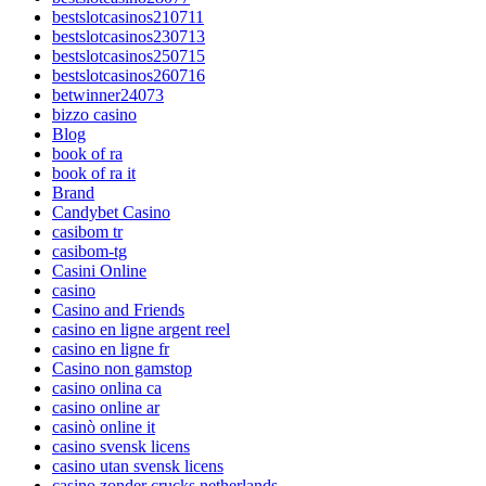
bestslotcasinos210711
bestslotcasinos230713
bestslotcasinos250715
bestslotcasinos260716
betwinner24073
bizzo casino
Blog
book of ra
book of ra it
Brand
Candybet Casino
casibom tr
casibom-tg
Casini Online
casino
Casino and Friends
casino en ligne argent reel
casino en ligne fr
Casino non gamstop
casino onlina ca
casino online ar
casinò online it
casino svensk licens
casino utan svensk licens
casino zonder crucks netherlands