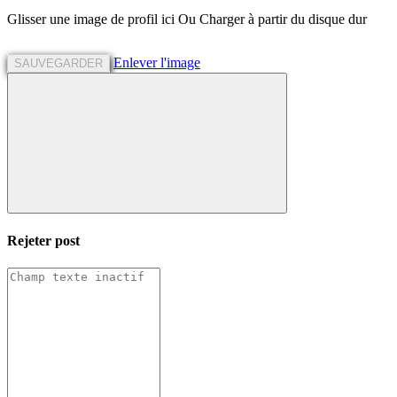
Glisser une image de profil ici
Ou
Charger à partir du disque dur
Enlever l'image
SAUVEGARDER
Rejeter
post