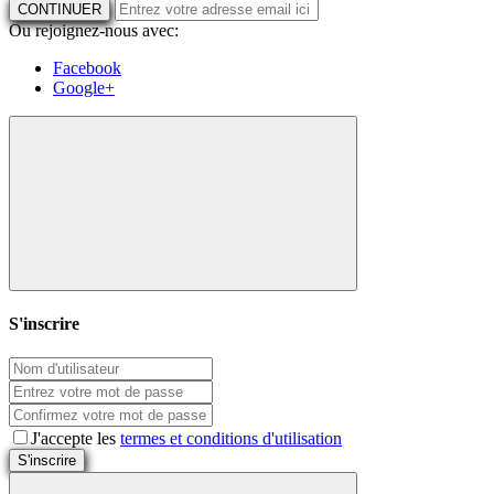
CONTINUER
Ou rejoignez-nous avec:
Facebook
Google+
S'inscrire
J'accepte les
termes et conditions d'utilisation
S'inscrire