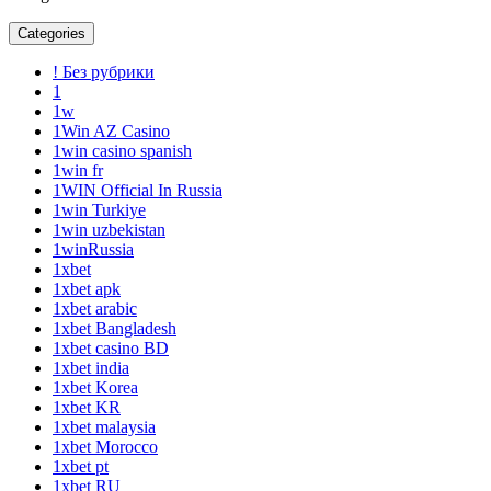
Categories
! Без рубрики
1
1w
1Win AZ Casino
1win casino spanish
1win fr
1WIN Official In Russia
1win Turkiye
1win uzbekistan
1winRussia
1xbet
1xbet apk
1xbet arabic
1xbet Bangladesh
1xbet casino BD
1xbet india
1xbet Korea
1xbet KR
1xbet malaysia
1xbet Morocco
1xbet pt
1xbet RU