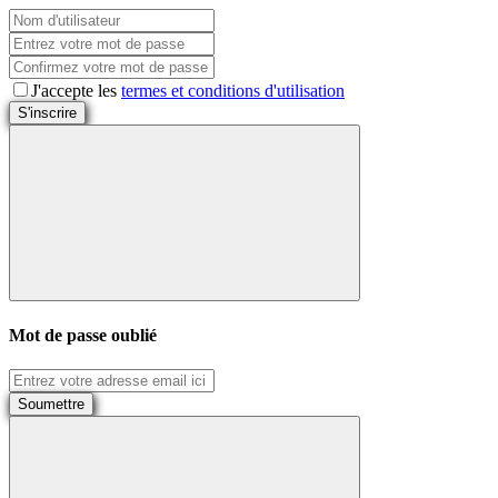
J'accepte les
termes et conditions d'utilisation
S'inscrire
Mot de passe oublié
Soumettre