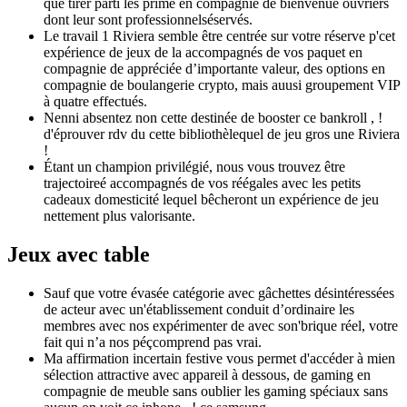
que tirer parti les prime en compagnie de bienvenue ouvriers
dont leur sont professionnelséservés.
Le travail 1 Riviera semble être centrée sur votre réserve p'cet
expérience de jeux de la accompagnés de vos paquet en
compagnie de appréciée d’importante valeur, des options en
compagnie de boulangerie crypto, mais auusi groupement VIP
à quatre effectués.
Nenni absentez non cette destinée de booster ce bankroll , !
d'éprouver rdv du cette bibliothèlequel de jeu gros une Riviera
!
Étant un champion privilégié, nous vous trouvez être
trajectoireé accompagnés de vos réégales avec les petits
cadeaux domesticité lequel bêcheront un expérience de jeu
nettement plus valorisante.
Jeux avec table
Sauf que votre évasée catégorie avec gâchettes désintéressées
de acteur avec un'établissement conduit d’ordinaire les
membres avec nos expérimenter de avec son'brique réel, votre
fait qui n’a nos péçcomprend pas vrai.
Ma affirmation incertain festive vous permet d'accéder à mien
sélection attractive avec appareil à dessous, de gaming en
compagnie de meuble sans oublier les gaming spéciaux sans