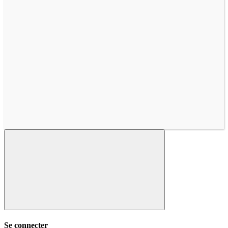
Se connecter