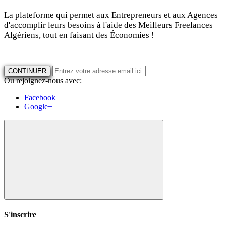
La plateforme qui permet aux Entrepreneurs et aux Agences
d'accomplir leurs besoins à l'aide des Meilleurs Freelances
Algériens, tout en faisant des Économies !
CONTINUER
Ou rejoignez-nous avec:
Facebook
Google+
S'inscrire