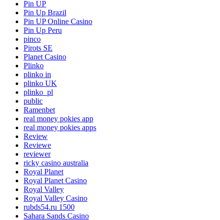
Pin UP
Pin Up Brazil
Pin UP Online Casino
Pin Up Peru
pinco
Pirots SE
Planet Casino
Plinko
plinko in
plinko UK
plinko_pl
public
Ramenbet
real money pokies app
real money pokies apps
Review
Reviewe
reviewer
ricky casino australia
Royal Planet
Royal Planet Casino
Royal Valley
Royal Valley Casino
rubds54.ru 1500
Sahara Sands Casino