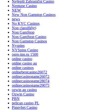
Nejlepší Zahraniční Casino
Neptune Casino
NEW
New Non Gamstop Casinos
news
No KYC Casinos
Non classifié(e)
Non GamStop
Non GamStop Casino
Non Gamstop Casinos
Nyspins
NYSpins Casino
ogrn-inn.ru 1500
online casino
online casino au
online casinos
onlinebestcasino26072
onlinecasinogame26072
onlinecasinogame28074
onlinecasinogame29075
ozwin au casino
Ozwin Casino
PBN
pelican casino PL
Piggybet Casino