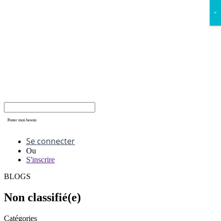
×
Poster mon besoin
Se connecter
Ou
S'inscrire
BLOGS
Non classifié(e)
Catégories