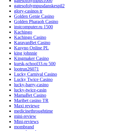
gatesofolympus1000
gatesofolympusdanskespil2
glory-casinos tr
Golden Genie Casino
Golden Pharaoh Casino
instcomputer.ru 1500
Kachingo
Kachingo Casino
KaravanBet Casino
Kasyno Online PL
king johnnie
Kingmaker Casino
kursk-school33.ru 500
lootrun26071
Lucky Carnival Casino
Lucky Twice Casino
lucky-barry-casino
lucky-twice-casin
MamaBet Casino
Maribet casino TR
Maxi reviewe
medicinethroughtime
mini-review
Mini-reviews
mombrand