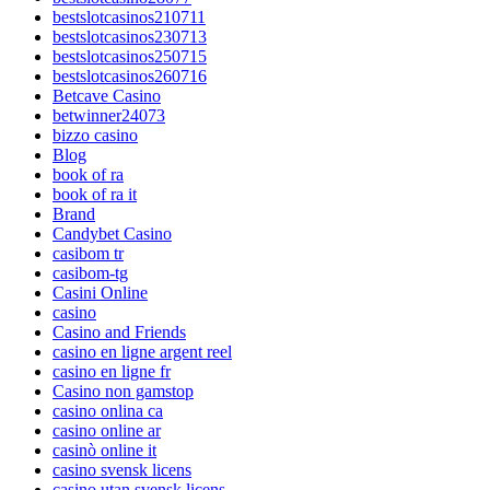
bestslotcasinos210711
bestslotcasinos230713
bestslotcasinos250715
bestslotcasinos260716
Betcave Casino
betwinner24073
bizzo casino
Blog
book of ra
book of ra it
Brand
Candybet Casino
casibom tr
casibom-tg
Casini Online
casino
Casino and Friends
casino en ligne argent reel
casino en ligne fr
Casino non gamstop
casino onlina ca
casino online ar
casinò online it
casino svensk licens
casino utan svensk licens