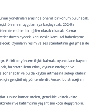
al kumar yönelimleri arasında önemli bir konum bulunacak.
çeşitli önlemler uygulamaya başlayacak. 2024’te
ktikleri de mühim bir eğilim olarak çıkacak. Kumar
iyetler düzenleyecek. Yeni neslin kamusal haberleşme
ükselecek. Oyunların resim ve ses standartınin gelişmesi de
ır. Belirli bir yöntem ilişkili kalmak, oyuncuların kaybını
ak, bu stratejilerin etkisi, oyunun niteliğine ve
 zorlanabilir ve bu da kaybın artmasına sebep olabilir.
için geliştirilmiş yöntemlerdir. Ancak, bu stratejilerin
r. Online kumar siteleri, genellikle kaliteli kalite
ktirebilir ve katılımcının yaşantısını kötü değiştirebilir.