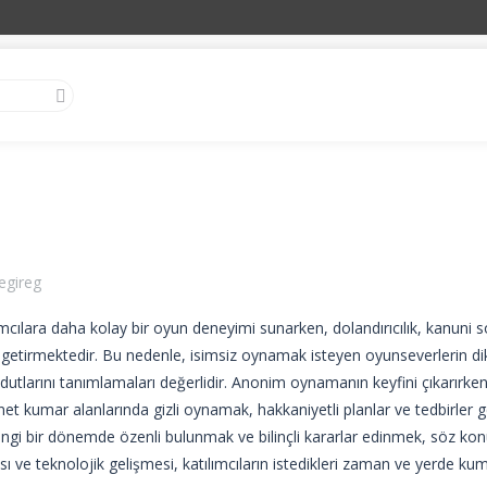
regireg
ılımcılara daha kolay bir oyun deneyimi sunarken, dolandırıcılık, kanuni s
getirmektedir. Bu nedenle, isimsiz oynamak isteyen oyunseverlerin dikkat
utlarını tanımlamaları değerlidir. Anonim oynamanın keyfini çıkarırken, 
et kumar alanlarında gizli oynamak, hakkaniyetli planlar ve tedbirler ger
ngi bir dönemde özenli bulunmak ve bilinçli kararlar edinmek, söz kon
ı ve teknolojik gelişmesi, katılımcıların istedikleri zaman ve yerde k