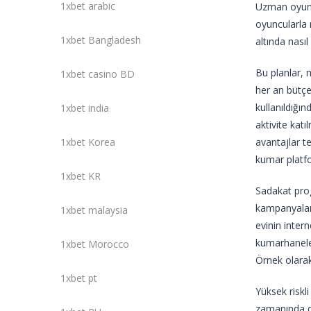
1xbet arabic
Uzman oyuncu
oyuncularla 
1xbet Bangladesh
altında nasıl
Bu planlar, 
1xbet casino BD
her an bütçe
kullanıldığı
1xbet india
aktivite kat
1xbet Korea
avantajlar t
kumar platfo
1xbet KR
Sadakat prog
kampanyalar,
1xbet malaysia
evinin intern
kumarhaneler
1xbet Morocco
Örnek olarak
1xbet pt
Yüksek riskl
zamanında da