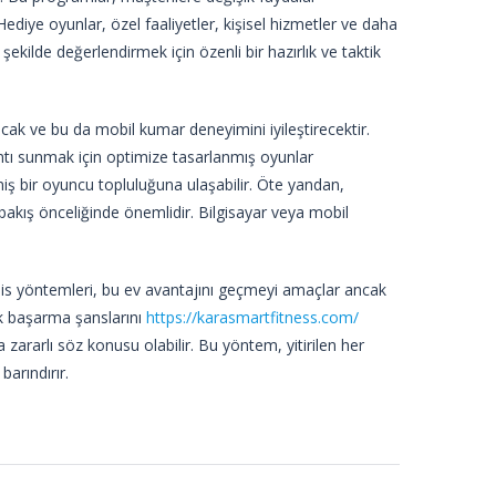
diye oyunlar, özel faaliyetler, kişisel hizmetler ve daha
şekilde değerlendirmek için özenli bir hazırlık ve taktik
acak ve bu da mobil kumar deneyimini iyileştirecektir.
şantı sunmak için optimize tasarlanmış oyunlar
geniş bir oyuncu topluluğuna ulaşabilir. Öte yandan,
e bakış önceliğinde önemlidir. Bilgisayar veya mobil
ahis yöntemleri, bu ev avantajını geçmeyi amaçlar ancak
ak başarma şanslarını
https://karasmartfitness.com/
ararlı söz konusu olabilir. Bu yöntem, yitirilen her
barındırır.