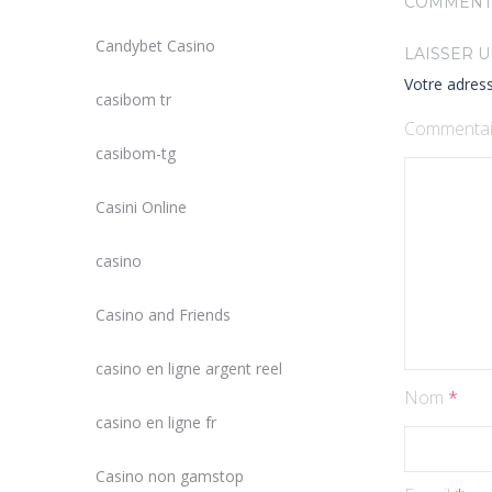
COMMENT
Candybet Casino
LAISSER 
Votre adress
casibom tr
Commenta
casibom-tg
Casini Online
casino
Casino and Friends
casino en ligne argent reel
Nom
*
casino en ligne fr
Casino non gamstop