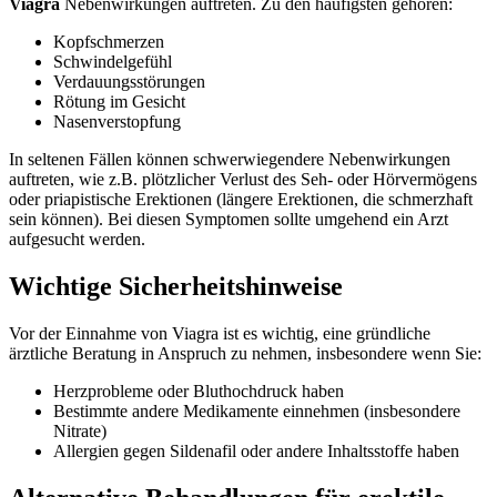
Viagra
Nebenwirkungen auftreten. Zu den häufigsten gehören:
Kopfschmerzen
Schwindelgefühl
Verdauungsstörungen
Rötung im Gesicht
Nasenverstopfung
In seltenen Fällen können schwerwiegendere Nebenwirkungen
auftreten, wie z.B. plötzlicher Verlust des Seh- oder Hörvermögens
oder priapistische Erektionen (längere Erektionen, die schmerzhaft
sein können). Bei diesen Symptomen sollte umgehend ein Arzt
aufgesucht werden.
Wichtige Sicherheitshinweise
Vor der Einnahme von Viagra ist es wichtig, eine gründliche
ärztliche Beratung in Anspruch zu nehmen, insbesondere wenn Sie:
Herzprobleme oder Bluthochdruck haben
Bestimmte andere Medikamente einnehmen (insbesondere
Nitrate)
Allergien gegen Sildenafil oder andere Inhaltsstoffe haben