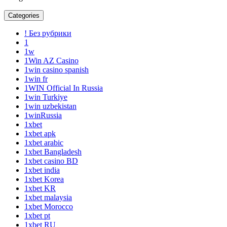
Categories
! Без рубрики
1
1w
1Win AZ Casino
1win casino spanish
1win fr
1WIN Official In Russia
1win Turkiye
1win uzbekistan
1winRussia
1xbet
1xbet apk
1xbet arabic
1xbet Bangladesh
1xbet casino BD
1xbet india
1xbet Korea
1xbet KR
1xbet malaysia
1xbet Morocco
1xbet pt
1xbet RU