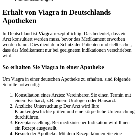
Erhalt von Viagra in Deutschlands
Apotheken
In Deutschland ist
Viagra
rezeptpflichtig. Das bedeutet, dass ein
Arzt konsultiert werden muss, bevor das Medikament erworben
werden kann. Dies dient dem Schutz der Patienten und stellt sicher,
dass das Medikament nur bei geeigneten Indikationen verschrieben
wird.
So erhalten Sie Viagra in einer Apotheke
Um Viagra in einer deutschen Apotheke zu erhalten, sind folgende
Schritte notwendig:
Konsultation eines Arztes: Vereinbaren Sie einen Termin mit
einem Facharzt, z.B. einem Urologen oder Hausarzt.
Ärztliche Untersuchung: Der Arzt wird Ihre
Krankengeschichte prüfen und eine körperliche Untersuchung
durchführen.
Rezeptausstellung: Bei medizinischer Indikation wird Ihnen
ein Rezept ausgestellt.
Besuch der Apotheke: Mit dem Rezept können Sie eine