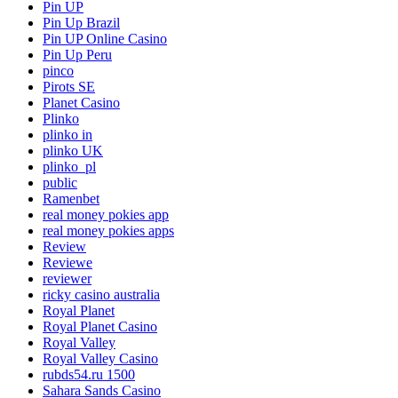
Pin UP
Pin Up Brazil
Pin UP Online Casino
Pin Up Peru
pinco
Pirots SE
Planet Casino
Plinko
plinko in
plinko UK
plinko_pl
public
Ramenbet
real money pokies app
real money pokies apps
Review
Reviewe
reviewer
ricky casino australia
Royal Planet
Royal Planet Casino
Royal Valley
Royal Valley Casino
rubds54.ru 1500
Sahara Sands Casino