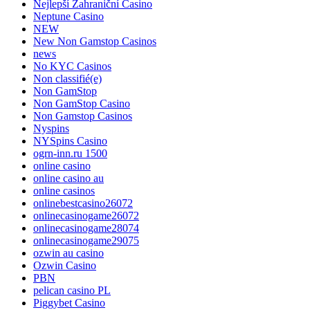
Nejlepší Zahraniční Casino
Neptune Casino
NEW
New Non Gamstop Casinos
news
No KYC Casinos
Non classifié(e)
Non GamStop
Non GamStop Casino
Non Gamstop Casinos
Nyspins
NYSpins Casino
ogrn-inn.ru 1500
online casino
online casino au
online casinos
onlinebestcasino26072
onlinecasinogame26072
onlinecasinogame28074
onlinecasinogame29075
ozwin au casino
Ozwin Casino
PBN
pelican casino PL
Piggybet Casino