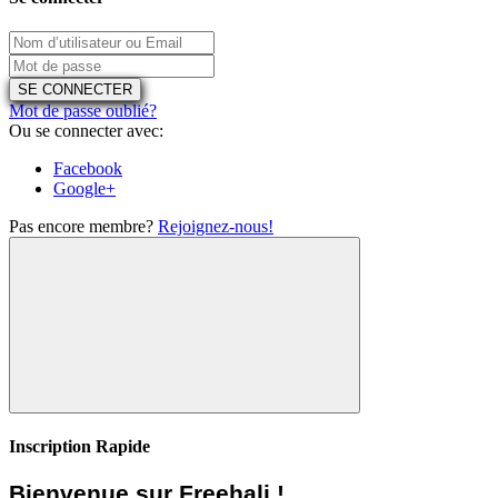
SE CONNECTER
Mot de passe oublié?
Ou se connecter avec:
Facebook
Google+
Pas encore membre?
Rejoignez-nous!
Inscription Rapide
Bienvenue sur Freehali !