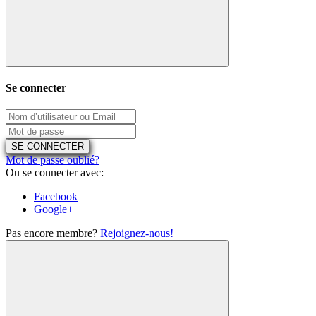
Se connecter
SE CONNECTER
Mot de passe oublié?
Ou se connecter avec:
Facebook
Google+
Pas encore membre?
Rejoignez-nous!