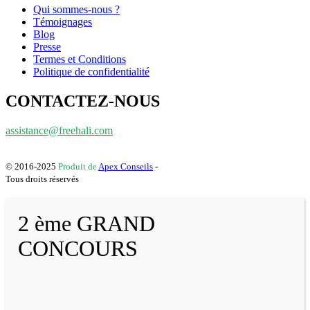
Qui sommes-nous ?
Témoignages
Blog
Presse
Termes et Conditions
Politique de confidentialité
CONTACTEZ-NOUS
assistance@freehali.com
© 2016-2025
Produit de
Apex Conseils
-
Tous droits réservés
2 ème GRAND
CONCOURS