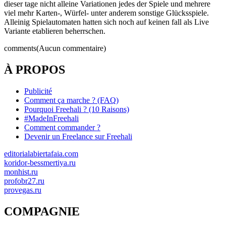
dieser tage nicht alleine Variationen jedes der Spiele und mehrere
viel mehr Karten-, Würfel- unter anderem sonstige Glücksspiele.
Alleinig Spielautomaten hatten sich noch auf keinen fall als Live
Variante etablieren beherrschen.
comments
(Aucun commentaire)
À PROPOS
Publicité
Comment ça marche ? (FAQ)
Pourquoi Freehali ? (10 Raisons)
#MadeInFreehali
Comment commander ?
Devenir un Freelance sur Freehali
editorialabiertafaia.com
koridor-bessmertiya.ru
monhist.ru
profobr27.ru
provegas.ru
COMPAGNIE