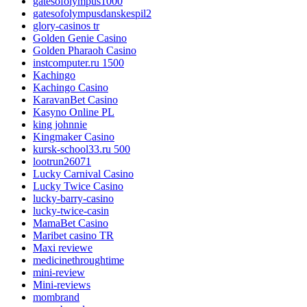
gatesofolympus1000
gatesofolympusdanskespil2
glory-casinos tr
Golden Genie Casino
Golden Pharaoh Casino
instcomputer.ru 1500
Kachingo
Kachingo Casino
KaravanBet Casino
Kasyno Online PL
king johnnie
Kingmaker Casino
kursk-school33.ru 500
lootrun26071
Lucky Carnival Casino
Lucky Twice Casino
lucky-barry-casino
lucky-twice-casin
MamaBet Casino
Maribet casino TR
Maxi reviewe
medicinethroughtime
mini-review
Mini-reviews
mombrand