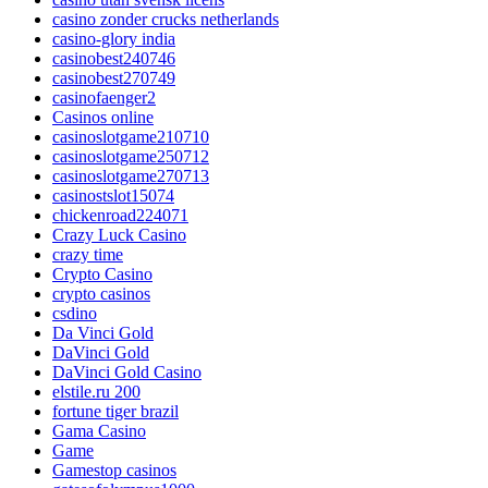
casino zonder crucks netherlands
casino-glory india
casinobest240746
casinobest270749
casinofaenger2
Casinos online
casinoslotgame210710
casinoslotgame250712
casinoslotgame270713
casinostslot15074
chickenroad224071
Crazy Luck Casino
crazy time
Crypto Casino
crypto casinos
csdino
Da Vinci Gold
DaVinci Gold
DaVinci Gold Casino
elstile.ru 200
fortune tiger brazil
Gama Casino
Game
Gamestop casinos