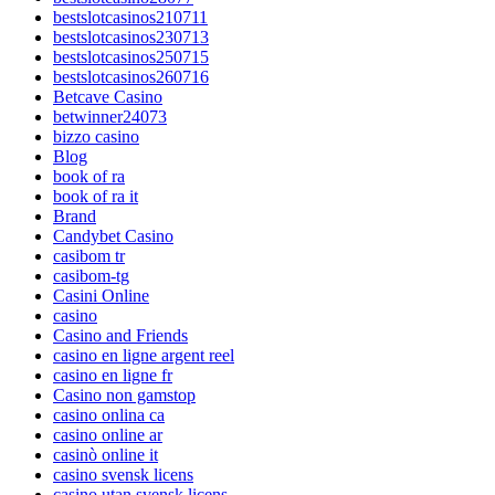
bestslotcasinos210711
bestslotcasinos230713
bestslotcasinos250715
bestslotcasinos260716
Betcave Casino
betwinner24073
bizzo casino
Blog
book of ra
book of ra it
Brand
Candybet Casino
casibom tr
casibom-tg
Casini Online
casino
Casino and Friends
casino en ligne argent reel
casino en ligne fr
Casino non gamstop
casino onlina ca
casino online ar
casinò online it
casino svensk licens
casino utan svensk licens