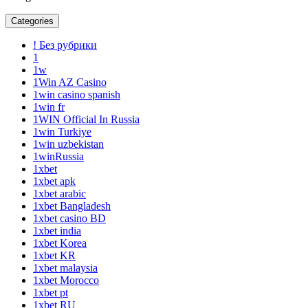
Categories
! Без рубрики
1
1w
1Win AZ Casino
1win casino spanish
1win fr
1WIN Official In Russia
1win Turkiye
1win uzbekistan
1winRussia
1xbet
1xbet apk
1xbet arabic
1xbet Bangladesh
1xbet casino BD
1xbet india
1xbet Korea
1xbet KR
1xbet malaysia
1xbet Morocco
1xbet pt
1xbet RU