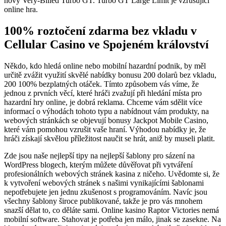
nový Very-Billed Turbo GT. Turbo GT Large Limit je vzrušující
online hra.
100% roztočení zdarma bez vkladu v
Cellular Casino ve Spojeném království
Někdo, kdo hledá online nebo mobilní hazardní podnik, by měl
určitě zvážit využití skvělé nabídky bonusu 200 dolarů bez vkladu,
200 100% bezplatných otáček. Tímto způsobem vás víme, že
jednou z prvních věcí, které hráči zvažují při hledání místa pro
hazardní hry online, je dobrá reklama. Chceme vám sdělit více
informací o výhodách tohoto typu a nabídnout vám produkty, na
webových stránkách se objevují bonusy Jackpot Mobile Casino,
které vám pomohou vzrušit vaše hraní. Výhodou nabídky je, že
hráči získají skvělou příležitost naučit se hrát, aniž by museli platit.
Zde jsou naše nejlepší tipy na nejlepší šablony pro sázení na
WordPress blogech, kterým můžete důvěřovat při vytváření
profesionálních webových stránek kasina z ničeho. Uvědomte si, že
k vytvoření webových stránek s našimi vynikajícími šablonami
nepotřebujete jen jednu zkušenost s programováním. Navíc jsou
všechny šablony široce publikované, takže je pro vás mnohem
snazší dělat to, co děláte sami. Online kasino Raptor Victories nemá
mobilní software. Stahovat je potřeba jen málo, jinak se zasekne. Na