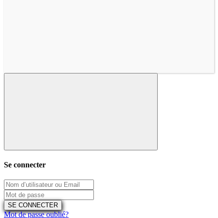
Se connecter
SE CONNECTER
Mot de passe oublié?