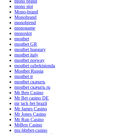
mono brand
mono slot
Mono-brand
Monobrand
monobrend
monogame
monoslot
mostbet
mostbet GR
mostbet hungary
mostbet italy
mostbet norway
mostbet ozbekistonda
Mostbet Russia
mostbet tr
mostbet скачать
mostbet скачать ru
Mr Ben Casino
Mr Bet casino DE
mr jack bet brazil
Mr James Casino
Mr Jones Casino
Mr Run Casino
MrBen Casino
mx-bbrbet-casino