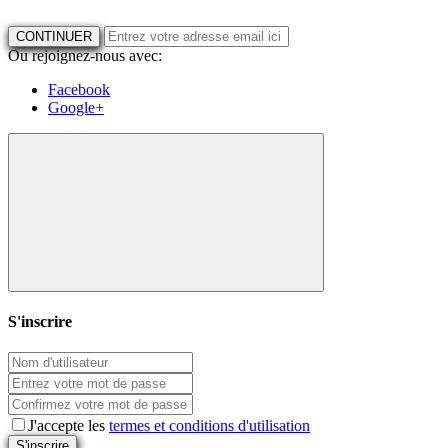
CONTINUER
Ou rejoignez-nous avec:
Facebook
Google+
S'inscrire
J'accepte les
termes et conditions d'utilisation
S'inscrire