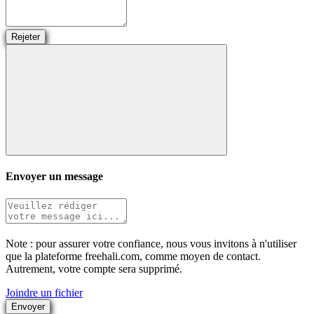
Rejeter
Envoyer un message
Note : pour assurer votre confiance, nous vous invitons à n'utiliser
que la plateforme freehali.com, comme moyen de contact.
Autrement, votre compte sera supprimé.
Joindre un fichier
Envoyer