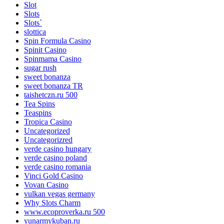
Slot
Slots
Slots`
slottica
Spin Formula Casino
Spinit Casino
Spinmama Casino
sugar rush
sweet bonanza
sweet bonanza TR
taishetczn.ru 500
Tea Spins
Teaspins
Tropica Casino
Uncategorized
Uncategorizred
verde casino hungary
verde casino poland
verde casino romania
Vinci Gold Casino
Vovan Casino
vulkan vegas germany
Why Slots Charm
www.ecoproverka.ru 500
yunarmykuban.ru