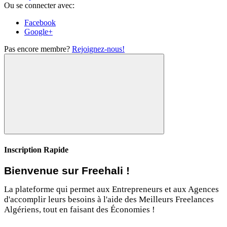
Ou se connecter avec:
Facebook
Google+
Pas encore membre?
Rejoignez-nous!
Inscription Rapide
Bienvenue sur Freehali !
La plateforme qui permet aux Entrepreneurs et aux Agences
d'accomplir leurs besoins à l'aide des Meilleurs Freelances
Algériens, tout en faisant des Économies !