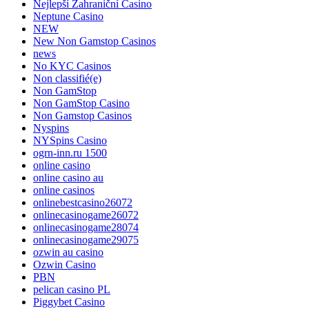
Nejlepší Zahraniční Casino
Neptune Casino
NEW
New Non Gamstop Casinos
news
No KYC Casinos
Non classifié(e)
Non GamStop
Non GamStop Casino
Non Gamstop Casinos
Nyspins
NYSpins Casino
ogrn-inn.ru 1500
online casino
online casino au
online casinos
onlinebestcasino26072
onlinecasinogame26072
onlinecasinogame28074
onlinecasinogame29075
ozwin au casino
Ozwin Casino
PBN
pelican casino PL
Piggybet Casino