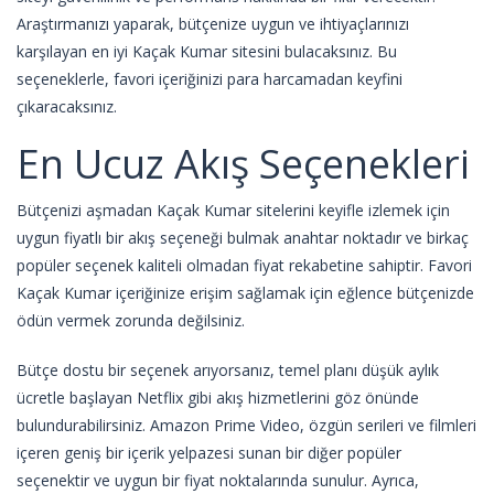
Araştırmanızı yaparak, bütçenize uygun ve ihtiyaçlarınızı
karşılayan en iyi Kaçak Kumar sitesini bulacaksınız. Bu
seçeneklerle, favori içeriğinizi para harcamadan keyfini
çıkaracaksınız.
En Ucuz Akış Seçenekleri
Bütçenizi aşmadan Kaçak Kumar sitelerini keyifle izlemek için
uygun fiyatlı bir akış seçeneği bulmak anahtar noktadır ve birkaç
popüler seçenek kaliteli olmadan fiyat rekabetine sahiptir. Favori
Kaçak Kumar içeriğinize erişim sağlamak için eğlence bütçenizde
ödün vermek zorunda değilsiniz.
Bütçe dostu bir seçenek arıyorsanız, temel planı düşük aylık
ücretle başlayan Netflix gibi akış hizmetlerini göz önünde
bulundurabilirsiniz. Amazon Prime Video, özgün serileri ve filmleri
içeren geniş bir içerik yelpazesi sunan bir diğer popüler
seçenektir ve uygun bir fiyat noktalarında sunulur. Ayrıca,