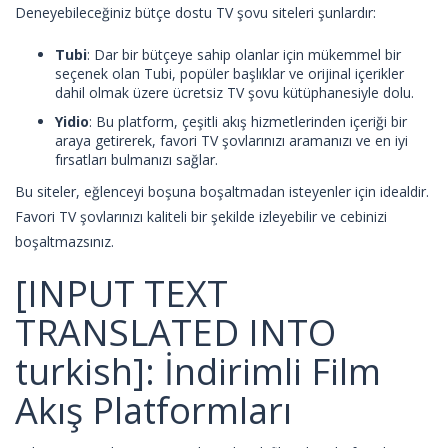
Deneyebileceğiniz bütçe dostu TV şovu siteleri şunlardır:
Tubi
: Dar bir bütçeye sahip olanlar için mükemmel bir
seçenek olan Tubi, popüler başlıklar ve orijinal içerikler
dahil olmak üzere ücretsiz TV şovu kütüphanesiyle dolu.
Yidio
: Bu platform, çeşitli akış hizmetlerinden içeriği bir
araya getirerek, favori TV şovlarınızı aramanızı ve en iyi
fırsatları bulmanızı sağlar.
Bu siteler, eğlenceyi boşuna boşaltmadan isteyenler için idealdir.
Favori TV şovlarınızı kaliteli bir şekilde izleyebilir ve cebinizi
boşaltmazsınız.
[INPUT TEXT
TRANSLATED INTO
turkish]: İndirimli Film
Akış Platformları