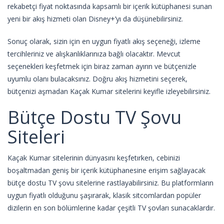
rekabetçi fiyat noktasında kapsamlı bir içerik kütüphanesi sunan
yeni bir akış hizmeti olan Disney+’yı da düşünebilirsiniz.
Sonuç olarak, sizin için en uygun fiyatlı akış seçeneği, izleme
tercihleriniz ve alışkanlıklarınıza bağlı olacaktır. Mevcut
seçenekleri keşfetmek için biraz zaman ayırın ve bütçenizle
uyumlu olanı bulacaksınız. Doğru akış hizmetini seçerek,
bütçenizi aşmadan Kaçak Kumar sitelerini keyifle izleyebilirsiniz.
Bütçe Dostu TV Şovu
Siteleri
Kaçak Kumar sitelerinin dünyasını keşfetırken, cebinizi
boşaltmadan geniş bir içerik kütüphanesine erişim sağlayacak
bütçe dostu TV şovu sitelerine rastlayabilirsiniz. Bu platformların
uygun fiyatlı olduğunu şaşırarak, klasik sitcomlardan popüler
dizilerin en son bölümlerine kadar çeşitli TV şovları sunacaklardır.