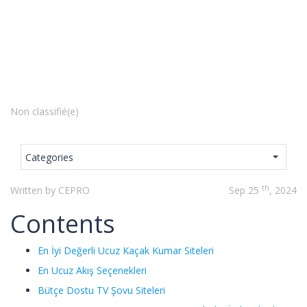
Non classifié(e)
Categories
th
Written by CEPRO
Sep 25
, 2024
Contents
En İyi Değerli Ucuz Kaçak Kumar Siteleri
En Ucuz Akış Seçenekleri
Bütçe Dostu TV Şovu Siteleri