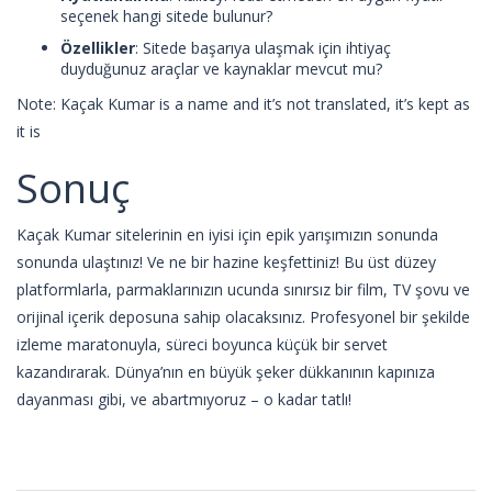
seçenek hangi sitede bulunur?
Özellikler
: Sitede başarıya ulaşmak için ihtiyaç
duyduğunuz araçlar ve kaynaklar mevcut mu?
Note: Kaçak Kumar is a name and it’s not translated, it’s kept as
it is
Sonuç
Kaçak Kumar sitelerinin en iyisi için epik yarışımızın sonunda
sonunda ulaştınız! Ve ne bir hazine keşfettiniz! Bu üst düzey
platformlarla, parmaklarınızın ucunda sınırsız bir film, TV şovu ve
orijinal içerik deposuna sahip olacaksınız. Profesyonel bir şekilde
izleme maratonuyla, süreci boyunca küçük bir servet
kazandırarak. Dünya’nın en büyük şeker dükkanının kapınıza
dayanması gibi, ve abartmıyoruz – o kadar tatlı!