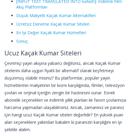
[INPUT TEXT TRANSLATED INTO turkish]: İndirimli Film
Akış Platformları
Düşük Maliyetli Kaçak Kumar Alternatifleri
Ücretsiz Deneme Kaçak Kumar Siteleri
En İyi Değer Kaçak Kumar Hizmetleri
Sonuç
Ucuz Kaçak Kumar Siteleri
Çevrimiçi yayın akışına yabancı değilsiniz, ancak Kaçak Kumar
sitelerini daha uygun fiyatlı bir alternatif olarak keşfetmeyi
düşünmüş olabilir misiniz? Bu platformlar, popüler yayın
hizmetlerinin maliyetinin bir kısmı karşılığında, filmler, televizyon
şovları ve orijinal içeriğin zengin bir hazinesini sunar. Esnek
abonelik seçenekleri ve indirimli yıllık planları ile favori şovlarınıza
harcama yapmadan ulaşabilirsiniz. Ancak, zamanınız ve paranız
için hangi ucuz Kaçak Kumar siteleri değerlidir? En yüksek puan
alan seçeneklere yakından bakalım ki paranızın karşılığını en iyi
şekilde alalım.