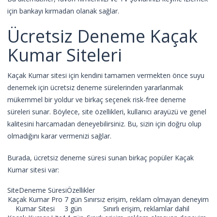
için bankayı kırmadan olanak sağlar.
Ücretsiz Deneme Kaçak
Kumar Siteleri
Kaçak Kumar sitesi için kendini tamamen vermekten önce suyu
denemek için ücretsiz deneme sürelerinden yararlanmak
mükemmel bir yoldur ve birkaç seçenek risk-free deneme
süreleri sunar. Böylece, site özellikleri, kullanıcı arayüzü ve genel
kalitesini harcamadan deneyebilirsiniz. Bu, sizin için doğru olup
olmadığını karar vermenizi sağlar.
Burada, ücretsiz deneme süresi sunan birkaç popüler Kaçak
Kumar sitesi var:
SiteDeneme SüresiÖzellikler
Kaçak Kumar Pro
7 gün
Sınırsız erişim, reklam olmayan deneyim
Kumar Sitesi
3 gün
Sınırlı erişim, reklamlar dahil