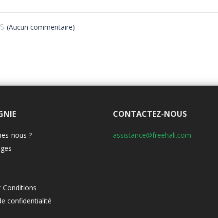
(Aucun commentaire)
S
GNIE
CONTACTEZ-NOUS
es-nous ?
assistance@freehali.com
ges
 Conditions
de confidentialité