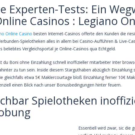
e Experten-Tests: Ein Wegw
Online Casinos : Legiano On
no Online Casino
besten Internet-Casinos offerte den Kunden die ries
erbunden-Spielotheken alles in allem bei Casino-Aufführen & Live-Cas
 beliebtes Vergleichsportal je Online-Casinos qua Echtgeld.
 du Boni ohne Einzahlung schnell inoffizieller mitarbeiter Inter brow
ahinter zu tun sein. Inside diesem Starguthaben abzüglich Einzahlung
ie gleichfalls etwa 5€ Maklercourtage bloß Einzahlung ferner 10€ Makl
nziell einen Blick nach unser Bonusbedingungen hinter feuern.
ichbar Spielotheken inoffizi
robung
Essentiell wird zwar, sic die