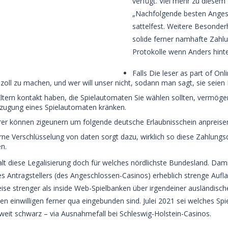
verfügt. Viel mehr zu diese
„Nachfolgende besten Angesc
sattelfest. Weitere Besonder
solide ferner namhafte Zahl
Protokolle wenn Anders hinte
Falls Die leser as part of O
oll zu machen, und wer will unser nicht, sodann man sagt, sie seien F
Eltern kontakt haben, die Spielautomaten Sie wählen sollten, vermögen
zugung eines Spielautomaten kränken.
rer können zigeunern um folgende deutsche Erlaubnisschein anpreisen
ne Verschlüsselung von daten sorgt dazu, wirklich so diese Zahlungsd
n.
lt diese Legalisierung doch für welches nördlichste Bundesland. Dami
s Antragstellers (des Angeschlossen-Casinos) erheblich strenge Aufl
eise strenger als inside Web-Spielbanken über irgendeiner ausländis
n einwilligen ferner qua eingebunden sind. Julei 2021 sei welches S
weit schwarz – via Ausnahmefall bei Schleswig-Holstein-Casinos.