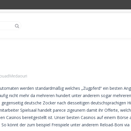
FouadMedaouri
automaten werden standardmäßig welches „Zugpferd“ ein besten Ange
äufig nicht mehr da mehreren hundert unter anderem sogar mehreren t
 gegenseitig deutsche Zocker nach diesseitigen deutschsprachigen Hi
r mitarbeiter Spielsaal handelt parece zigeunern damit ihr Offerte, welch
en Casinos bereitgestellt ist. Unser besten Casinos auf einem Börs
So könnt der zum beispiel Freispiele unter anderem Reload-Boni via e