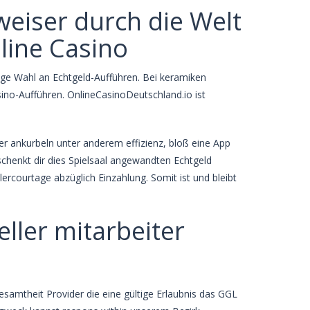
eiser durch die Welt
line Casino
ige Wahl an Echtgeld-Aufführen. Bei keramiken
ino-Aufführen. OnlineCasinoDeutschland.io ist
ser ankurbeln unter anderem effizienz, bloß eine App
 schenkt dir dies Spielsaal angewandten Echtgeld
ercourtage abzüglich Einzahlung. Somit ist und bleibt
eller mitarbeiter
 gesamtheit Provider die eine gültige Erlaubnis das GGL