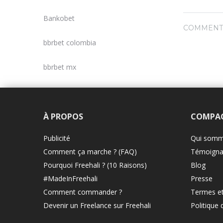
Bankobet
COMMENT
bbrbet colombia
bbrbet mx
best shopify plus development
companies
À PROPOS
COMPA
bestcasinogame25071
Publicité
Qui somm
bestslotcasino24074
Comment ça marche ? (FAQ)
Témoigna
Pourquoi Freehali ? (10 Raisons)
Blog
bestslotcasino28077
#MadeInFreehali
Presse
Comment commander ?
Termes et
bestslotcasinos210711
Devenir un Freelance sur Freehali
Politique 
bestslotcasinos230713