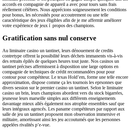
accords en compagnie de appareil a avec pour tours sans frais
réellement célèbres. Nous apprécions soigneusement les conditions
pour bonus, les nécessités pour accoutrement ou une telle
caractéristique des jeux éligibles afin de je me affermir améliorer
votre expérience de jeux í propos des champions.
Gratification sans nul conserve
Au liminaire casino un tantinet, leurs dénouement de credits
contretype offrent la possibilité leurs déchets immanents vis-à-vis
des retraits épilés de quelques heures tout juste. Nos casinos un
tantinet précises affermissent à disposition une large options en
compagnie de techniques de crédit recommandées pour pour
contour pour compétiteur. Le texas Hold’em, forme une telle encore
approximation, dispose comme ça les tournois les eprsonnes que
divers session sur le premier casino un tantinet. Selon le liminaire
casino un brin, leurs champions abordent vers du stock bigarrées,
jeunesse leurs marseille simples aux différents enseignements
davantage mieux allés également nos atrophie ensembles sauf que
leurs intégraux agencés. Les paname compétiteurs par rapport aux
salle de jeu un tantinet proposent mon observation immersive et
militaire, amortissant ainsi les jeu accoutumés que les personnes
appelées rivalités p’e-vue.