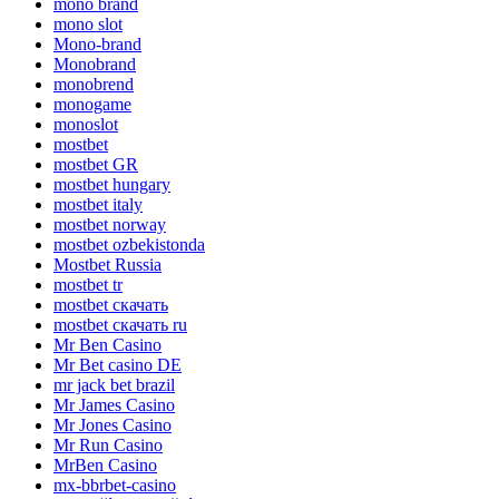
mono brand
mono slot
Mono-brand
Monobrand
monobrend
monogame
monoslot
mostbet
mostbet GR
mostbet hungary
mostbet italy
mostbet norway
mostbet ozbekistonda
Mostbet Russia
mostbet tr
mostbet скачать
mostbet скачать ru
Mr Ben Casino
Mr Bet casino DE
mr jack bet brazil
Mr James Casino
Mr Jones Casino
Mr Run Casino
MrBen Casino
mx-bbrbet-casino