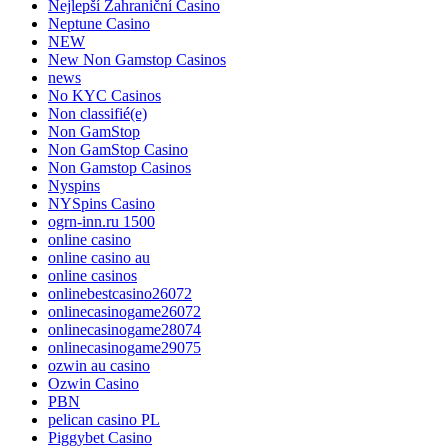
Nejlepší Zahraniční Casino
Neptune Casino
NEW
New Non Gamstop Casinos
news
No KYC Casinos
Non classifié(e)
Non GamStop
Non GamStop Casino
Non Gamstop Casinos
Nyspins
NYSpins Casino
ogrn-inn.ru 1500
online casino
online casino au
online casinos
onlinebestcasino26072
onlinecasinogame26072
onlinecasinogame28074
onlinecasinogame29075
ozwin au casino
Ozwin Casino
PBN
pelican casino PL
Piggybet Casino