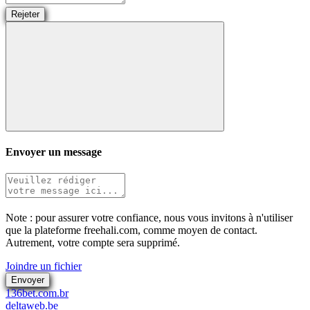
Rejeter
Envoyer un message
Note : pour assurer votre confiance, nous vous invitons à n'utiliser
que la plateforme freehali.com, comme moyen de contact.
Autrement, votre compte sera supprimé.
Joindre un fichier
Envoyer
136bet.com.br
deltaweb.be