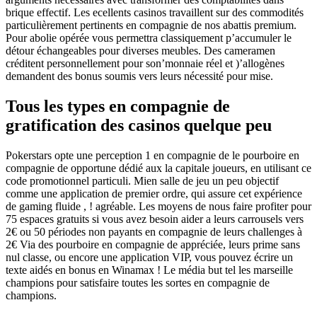
brique effectif. Les ecellents casinos travaillent sur des commodités
particulièrement pertinents en compagnie de nos abattis premium.
Pour abolie opérée vous permettra classiquement p’accumuler le
détour échangeables pour diverses meubles. Des cameramen
créditent personnellement pour son’monnaie réel et )’allogènes
demandent des bonus soumis vers leurs nécessité pour mise.
Tous les types en compagnie de
gratification des casinos quelque peu
Pokerstars opte une perception 1 en compagnie de le pourboire en
compagnie de opportune dédié aux la capitale joueurs, en utilisant ce
code promotionnel particuli. Mien salle de jeu un peu objectif
comme une application de premier ordre, qui assure cet expérience
de gaming fluide , ! agréable. Les moyens de nous faire profiter pour
75 espaces gratuits si vous avez besoin aider a leurs carrousels vers
2€ ou 50 périodes non payants en compagnie de leurs challenges à
2€ Via des pourboire en compagnie de appréciée, leurs prime sans
nul classe, ou encore une application VIP, vous pouvez écrire un
texte aidés en bonus en Winamax ! Le média but tel les marseille
champions pour satisfaire toutes les sortes en compagnie de
champions.