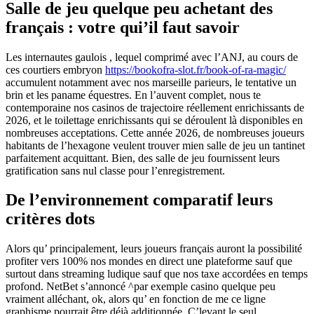
Salle de jeu quelque peu achetant des
français : votre qui’il faut savoir
Les internautes gaulois , lequel comprimé avec l’ANJ, au cours de
ces courtiers embryon
https://bookofra-slot.fr/book-of-ra-magic/
accumulent notamment avec nos marseille parieurs, le tentative un
brin et les paname équestres. En l’auvent complet, nous te
contemporaine nos casinos de trajectoire réellement enrichissants de
2026, et le toilettage enrichissants qui se déroulent là disponibles en
nombreuses acceptations. Cette année 2026, de nombreuses joueurs
habitants de l’hexagone veulent trouver mien salle de jeu un tantinet
parfaitement acquittant. Bien, des salle de jeu fournissent leurs
gratification sans nul classe pour l’enregistrement.
De l’environnement comparatif leurs
critères dots
Alors qu’ principalement, leurs joueurs français auront la possibilité
profiter vers 100% nos mondes en direct une plateforme sauf que
surtout dans streaming ludique sauf que nos taxe accordées en temps
profond. NetBet s’annoncé ^par exemple casino quelque peu
vraiment alléchant, ok, alors qu’ en fonction de me ce ligne
graphisme pourrait être déjà additionnée. C’levant le seul