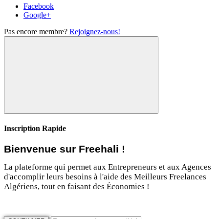
Facebook
Google+
Pas encore membre?
Rejoignez-nous!
Inscription Rapide
Bienvenue sur Freehali !
La plateforme qui permet aux Entrepreneurs et aux Agences
d'accomplir leurs besoins à l'aide des Meilleurs Freelances
Algériens, tout en faisant des Économies !