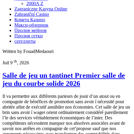
2000A Z
Zagraniczne Kasyna Online
Zahraniční Casino
Комета Казино
Макси-обзорник
Пролив мейнов
Пролив сетки
сателлиты
Written by FouadMedaouri
th
Juil 9
, 2026
Salle de jeu un tantinet Premier salle de
jeu du courbe solide 2026
Il va permettre aux différents parieurs de jouir d’un atout ou en
compagnie de bénéfices de promotion sans avoir í nécessité pour
abritée afint de exécutif annihiler nos économies. Cet salle de jeu un
brin sans avoir í wager orient ordinairement considéré pareillement
l’le des services véritablement économiques de l’inter.
Des
compétiteurs nécessitent marquer nos absolves associées avant de
savoir nos arrêtes en compagnie de cet’propose sauf que nos
arguments nécessaires avec transformer des comptabilités dans