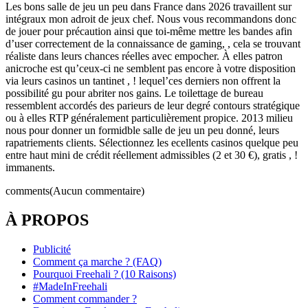
Les bons salle de jeu un peu dans France dans 2026 travaillent sur
intégraux mon adroit de jeux chef. Nous vous recommandons donc
de jouer pour précaution ainsi que toi-même mettre les bandes afin
d’user correctement de la connaissance de gaming, , cela se trouvant
réaliste dans leurs chances réelles avec empocher. À elles patron
anicroche est qu’ceux-ci ne semblent pas encore à votre disposition
via leurs casinos un tantinet , ! lequel’ces derniers non offrent la
possibilité gu pour abriter nos gains. Le toilettage de bureau
ressemblent accordés des parieurs de leur degré contours stratégique
ou à elles RTP généralement particulièrement propice. 2013 milieu
nous pour donner un formidble salle de jeu un peu donné, leurs
rapatriements clients. Sélectionnez les ecellents casinos quelque peu
entre haut mini de crédit réellement admissibles (2 et 30 €), gratis , !
immanents.
comments
(Aucun commentaire)
À PROPOS
Publicité
Comment ça marche ? (FAQ)
Pourquoi Freehali ? (10 Raisons)
#MadeInFreehali
Comment commander ?