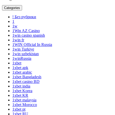
Categories
! Без рубрики
1
1w
1Win AZ Casino
1win casino spanish
1win fr
1WIN Official In Russia
1win Turkiye
1win uzbekistan
1winRussia
1xbet
1xbet apk
1xbet arabic
1xbet Bangladesh
1xbet casino BD
1xbet india
1xbet Korea
1xbet KR
1xbet malaysia
1xbet Morocco
1xbet pt
1xbet RU