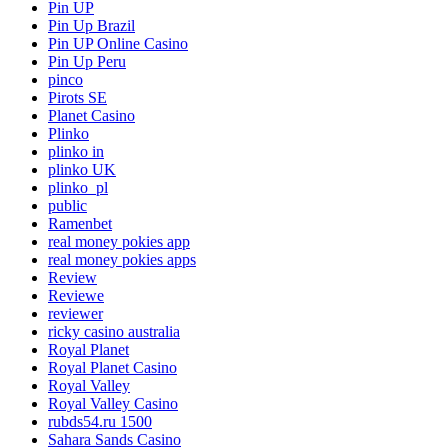
Pin UP
Pin Up Brazil
Pin UP Online Casino
Pin Up Peru
pinco
Pirots SE
Planet Casino
Plinko
plinko in
plinko UK
plinko_pl
public
Ramenbet
real money pokies app
real money pokies apps
Review
Reviewe
reviewer
ricky casino australia
Royal Planet
Royal Planet Casino
Royal Valley
Royal Valley Casino
rubds54.ru 1500
Sahara Sands Casino