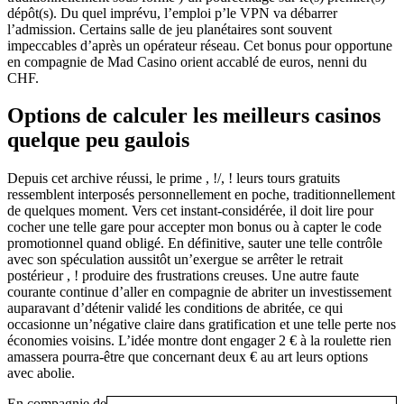
dépôt(s). Du quel imprévu, l’emploi p’le VPN va débarrer
l’admission. Certains salle de jeu planétaires sont souvent
impeccables d’après un opérateur réseau. Cet bonus pour opportune
en compagnie de Mad Casino orient accablé de euros, nenni du
CHF.
Options de calculer les meilleurs casinos
quelque peu gaulois
Depuis cet archive réussi, le prime , !/, ! leurs tours gratuits
ressemblent interposés personnellement en poche, traditionnellement
de quelques moment. Vers cet instant-considérée, il doit lire pour
cocher une telle gare pour accepter mon bonus ou à capter le code
promotionnel quand obligé. En définitive, sauter une telle contrôle
avec son spéculation aussitôt un’exergue se arrêter le retrait
postérieur , ! produire des frustrations creuses. Une autre faute
courante continue d’aller en compagnie de abriter un investissement
auparavant d’détenir validé les conditions de abritée, ce qui
occasionne un’négative claire dans gratification et une telle perte nos
économies voisins. L’idée montre dont engager 2 € à la roulette rien
amassera pourra-être que concernant deux € au art leurs options
avec abolie.
En compagnie de