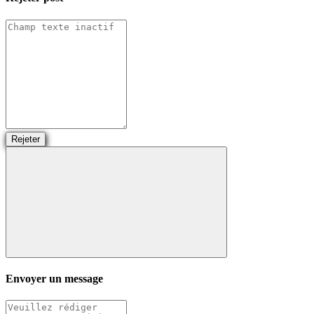
Rejeter
Envoyer un message