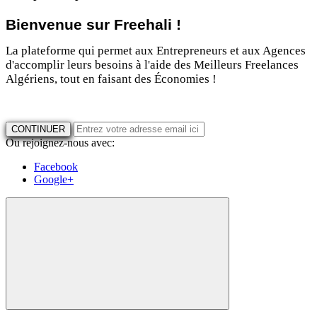
Bienvenue sur Freehali !
La plateforme qui permet aux Entrepreneurs et aux Agences
d'accomplir leurs besoins à l'aide des Meilleurs Freelances
Algériens, tout en faisant des Économies !
CONTINUER
Ou rejoignez-nous avec:
Facebook
Google+