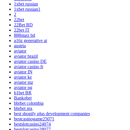
1xbet russian
1xbet russian1
2
22bet
22Bet BD
22bet IT
888starz bd
a16z generative ai
austria
aviator
aviator brazil
aviator casino DE
aviator casino fr
aviator IN
aviator ke
aviator mz
aviator ng
b1bet BR
Bankobet
bbrbet colombia
bbrbet mx
best shopify plus development companies
bestcasinogame25071
bestslotcasino24074
bestslotcasino28077