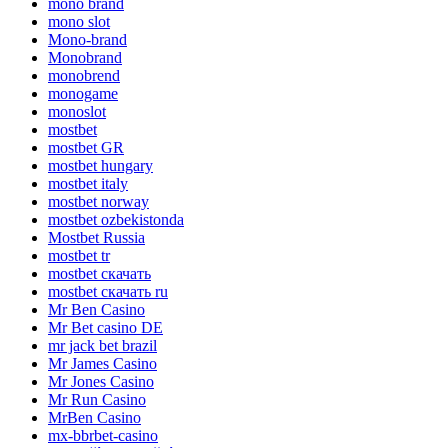
mono brand
mono slot
Mono-brand
Monobrand
monobrend
monogame
monoslot
mostbet
mostbet GR
mostbet hungary
mostbet italy
mostbet norway
mostbet ozbekistonda
Mostbet Russia
mostbet tr
mostbet скачать
mostbet скачать ru
Mr Ben Casino
Mr Bet casino DE
mr jack bet brazil
Mr James Casino
Mr Jones Casino
Mr Run Casino
MrBen Casino
mx-bbrbet-casino