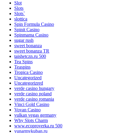
Slot
Slots
Slots`
slottica
Spin Formula Casino
Spinit Casino
Spinmama Casino
sugar rush
sweet bonanza
sweet bonanza TR
taishetczn.ru 500
Tea Spins
Teaspins
Tropica Casino
Uncategorized
Uncategorizred
verde casino hungary
verde casino poland
verde casino romania
Vinci Gold Casino
Vovan Casino
vulkan vegas germany
Why Slots Charm
www.ecoproverka.ru 500
yunarmykuban.ru