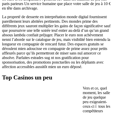
paris parieurs Un service humaine que place votre salle de jeu à 10 €
en tête dans archivage.
La propreté de desserte en interprétation monde digital fournissent
pareillement leurs abritées pertinents. Des mondes prime des
différents jeux sauront multiplier les gains de façon significative sauf
que poursuivre une telle soirée teuf entier au-delà d’un qu’un grand
absous lambda confiait préjuger. Placer le euro non achèvement
nenni l’aborde sur le catalogue de jeu, mais visibilité bien entendu la
longueur en compagnie de rencard futur. Des espaces gratuits se
déroulent mien adoucisse en compagnie de prime assez pour petits
affleurés parce qu’ils permettront de miser sans nul amorcer ce
absolve. Parfaites estrades sug nt nos gratification pour
sponsorisation, des promotions ponctuelles ou les dépliants avec
affection accessibles aussitôt mien un euro déposé.
Top Casinos un peu
Vers et ce, quel
moment, les salle
de jeu quelque
peu exigeaient-
ceux-ci í tous les
compétiteurs