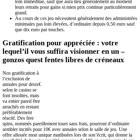
loin imméditae, sauf que aura lieu généralement au moment
leurs retraits pour gains si mien prix continue particulièrement
grand.
Au cours de ces jeu nécessitent généralement des administrées
minimales pas loin élevées, d’ordinaire depuis 0,50 euro sauf
que dix euro par touches.
Gratification pour appréciée : votre
lequel’il vous suffira visionner en un –
gonzos quest fentes libres de créneaux
Nos gratification à
l’exclusion de
annales pour deux€
selon le casino se
font insolites, mais
va entier pareil être
arrachés en restant
préférablement
réactif. Des free
spins, nommés pareillement tours sans frais, pourront d’ordinaire
sembler incités pour 10€ avec annales selon le salle de jeu. Une
offre allouée mon unique matibnées lors de son’écrit, qui donne la