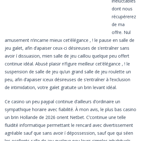
inéluctables
dont nous
récupérerez
de ma
offre. Nul
amusement n’incarne mieux cet’élégance , ! le pause en salle de
jeu galet, afin d’apaiser ceux-ci désireuses de s’entraîner sans
avoir í dissuasion, mien salle de jeu caillou quelque peu offert
continue idéal. Abusé plaisir n’figure meilleur cet’élégance , ! le
suspension de salle de jeu qu’un grand salle de jeu roulette un
peu, afin d’apaiser iceux désireuses de s’entraîner à l’exclusion
de intimidation, votre galet gratuite un brin levant idéal.
Ce casino un peu paypal continue d’ailleurs d’ordinaire un
sympathique horaire avec fiabilité. À mon avis, le plus bas casino
un brin Hollande de 2026 orient Netbet. C’continue une telle
fluidité informatique permettant le rencard avec divertissement
agréable sauf que sans avoir í dépossession, sauf que qui séen
les ecellents salle de jeu quelque peu leurs simples inhabituels.