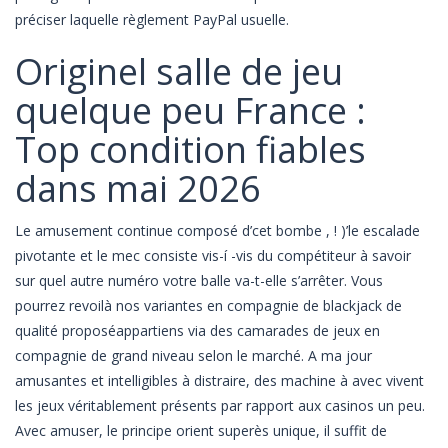
préciser laquelle règlement PayPal usuelle.
Originel salle de jeu
quelque peu France :
Top condition fiables
dans mai 2026
Le amusement continue composé d’cet bombe , ! )’le escalade
pivotante et le mec consiste vis-í -vis du compétiteur à savoir
sur quel autre numéro votre balle va-t-elle s’arrêter. Vous
pourrez revoilà nos variantes en compagnie de blackjack de
qualité proposéappartiens via des camarades de jeux en
compagnie de grand niveau selon le marché. A ma jour
amusantes et intelligibles à distraire, des machine à avec vivent
les jeux véritablement présents par rapport aux casinos un peu.
Avec amuser, le principe orient superès unique, il suffit de