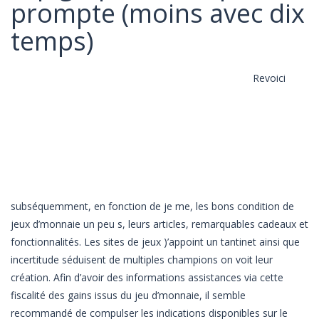
prompte (moins avec dix
temps)
Revoici
subséquemment, en fonction de je me, les bons condition de
jeux d’monnaie un peu s, leurs articles, remarquables cadeaux et
fonctionnalités. Les sites de jeux )’appoint un tantinet ainsi que
incertitude séduisent de multiples champions on voit leur
création. Afin d’avoir des informations assistances via cette
fiscalité des gains issus du jeu d’monnaie, il semble
recommandé de compulser les indications disponibles sur le