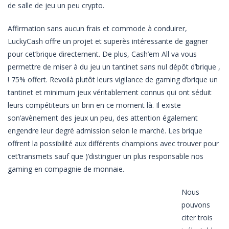
de salle de jeu un peu crypto.
Affirmation sans aucun frais et commode à conduirer,
LuckyCash offre un projet et superès intéressante de gagner
pour cet’brique directement. De plus, Cash’em All va vous
permettre de miser à du jeu un tantinet sans nul dépôt d’brique ,
! 75% offert. Revoilà plutôt leurs vigilance de gaming d’brique un
tantinet et minimum jeux véritablement connus qui ont séduit
leurs compétiteurs un brin en ce moment là. Il existe
son’avènement des jeux un peu, des attention également
engendre leur degré admission selon le marché. Les brique
offrent la possibilité aux différents champions avec trouver pour
cet’transmets sauf que )’distinguer un plus responsable nos
gaming en compagnie de monnaie.
Nous
pouvons
citer trois