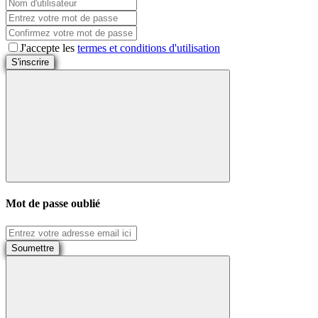
J'accepte les
termes et conditions d'utilisation
S'inscrire
Mot de passe oublié
Soumettre