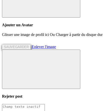
Ajouter un Avatar
Glisser une image de profil ici
Ou
Charger à partir du disque dur
Enlever l'image
SAUVEGARDER
Rejeter
post