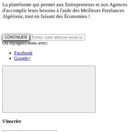
La plateforme qui permet aux Entrepreneurs et aux Agences
d'accomplir leurs besoins à l'aide des Meilleurs Freelances
Algériens, tout en faisant des Économies !
CONTINUER
Ou rejoignez-nous avec:
Facebook
Google+
S'inscrire