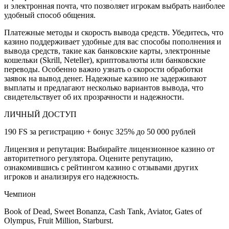
и электронная почта, что позволяет игрокам выбрать наиболее
удобный способ общения.
Платежные методы и скорость вывода средств. Убедитесь, что
казино поддерживает удобные для вас способы пополнения и
вывода средств, такие как банковские карты, электронные
кошельки (Skrill, Neteller), криптовалюты или банковские
переводы. Особенно важно узнать о скорости обработки
заявок на вывод денег. Надежные казино не задерживают
выплаты и предлагают несколько вариантов вывода, что
свидетельствует об их прозрачности и надежности.
ЛИЧНЫЙ ДОСТУП
190 FS за регистрацию + бонус 325% до 50 000 рублей
Лицензия и репутация: Выбирайте лицензионное казино от
авторитетного регулятора. Оцените репутацию,
ознакомившись с рейтингом казино с отзывами других
игроков и анализируя его надежность.
Чемпион
Book of Dead, Sweet Bonanza, Cash Tank, Aviator, Gates of
Olympus, Fruit Million, Starburst.