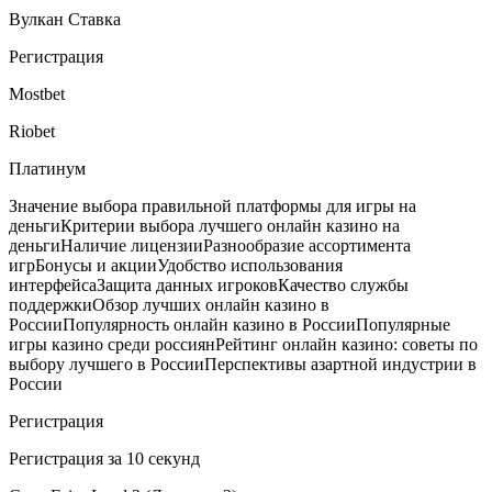
Вулкан Ставка
Регистрация
Mostbet
Riobet
Платинум
Значение выбора правильной платформы для игры на
деньгиКритерии выбора лучшего онлайн казино на
деньгиНаличие лицензииРазнообразие ассортимента
игрБонусы и акцииУдобство использования
интерфейсаЗащита данных игроковКачество службы
поддержкиОбзор лучших онлайн казино в
РоссииПопулярность онлайн казино в РоссииПопулярные
игры казино среди россиянРейтинг онлайн казино: советы по
выбору лучшего в РоссииПерспективы азартной индустрии в
России
Регистрация
Регистрация за 10 секунд