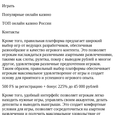
Играть
Популярные онлайн казино
ТОП онлайн казино России
Контакты
Кроме того, правильная платформа предлагает широкий
выбор игр от ведущих разработчиков, обеспечивая
разнообразие и качество игрового контента. Это позволяет
игрокам наслаждаться различными азартными развлечениями,
такими как слоты, рулетка, покер с выводом рублей и многое
другое, удовлетворяя различные предпочтения игроков.
Таким образом, правильный выбор платформы обеспечивает
игрокам максимальное удовлетворение от игры и создает
основу для приятного и успешного игрового опыта.
500 FS за регистрацию + бонус 225% до 45 000 рублей
Кроме того, удобный интерфейс позволяет игрокам легко
находить нужные игры, управлять своим аккаунтом, делать
депозиты и выводить выигрыши. Это создает комфортные
условия для игры, позволяет сосредоточиться на азартном
развлечении и получить максимальное удовольствие от