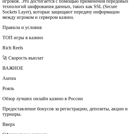
игроков. Это достигается с помощью применения передовых
технологий шифрования данных, таких как SSL (Secure
Sockets Layer), которые защищают передачу информации
между игроком и сервером казино.
Правила и условия
ТОП игры в казино
Rich Reels
🚀 Скорость выплат
ВАЖНОЕ
Aurora
Рояль
Обзор лучших онлайн казино в России
Предоставление бонусов за регистрацию, депозиты, акции и
турниры.
Вверх