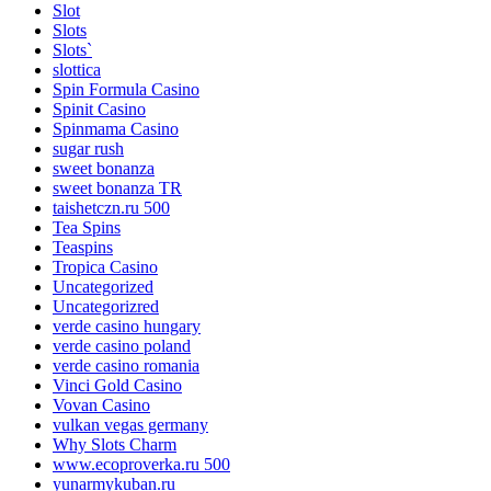
Slot
Slots
Slots`
slottica
Spin Formula Casino
Spinit Casino
Spinmama Casino
sugar rush
sweet bonanza
sweet bonanza TR
taishetczn.ru 500
Tea Spins
Teaspins
Tropica Casino
Uncategorized
Uncategorizred
verde casino hungary
verde casino poland
verde casino romania
Vinci Gold Casino
Vovan Casino
vulkan vegas germany
Why Slots Charm
www.ecoproverka.ru 500
yunarmykuban.ru