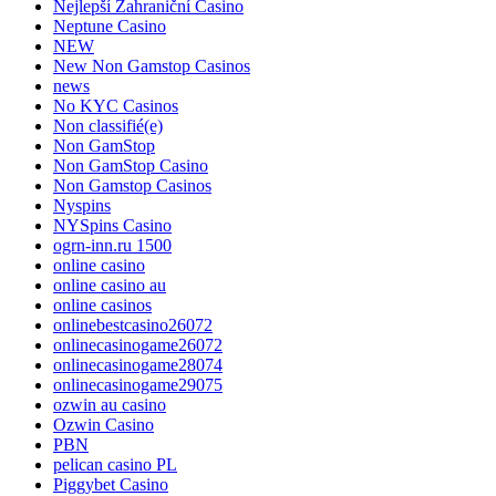
Nejlepší Zahraniční Casino
Neptune Casino
NEW
New Non Gamstop Casinos
news
No KYC Casinos
Non classifié(e)
Non GamStop
Non GamStop Casino
Non Gamstop Casinos
Nyspins
NYSpins Casino
ogrn-inn.ru 1500
online casino
online casino au
online casinos
onlinebestcasino26072
onlinecasinogame26072
onlinecasinogame28074
onlinecasinogame29075
ozwin au casino
Ozwin Casino
PBN
pelican casino PL
Piggybet Casino