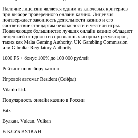
Наличие лицензии является одним из ключевых критериев
при выборе проверенного онлайн казино. Лицензия
подтверждает законность деятельности казино и его
соответствие стандартам безопасности и честной игры.
Подавляющее большинство лучших онлайн казино обладают
лицензией от одного из признанных игорных регуляторов,
таких как Malta Gaming Authority, UK Gambling Commission
или Gibraltar Regulatory Authority.
1000 FS + бонус 100% до 100 000 рублей
Рейтинг по выбору казино
Игровой автомат Resident (Сейфы)
Vilardo Ltd.
Популярность онлайн казино в России
Bitz
Вулкан, Vulcan, Vulkan
В КЛУБ ВУЛКАН