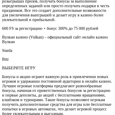
розыгрышах призов, получать бонусы за выполнение
определенных заданий или просто получать подарки в честь
праздников. Все это создает дополнительные возможности
для увеличения выигрышей и делает игру в казино более
увлекательной и прибыльной.
600 FS за регистрацию + бонус 300% до 75 000 рублей
Вулкан казино (Vulkan) – официальный сайт онлайн казино
Вулкан
Starda
Bitz
ВЫБЕРИТЕ ИГРУ
Бонусы и акции играют важную роль в привлечении новых
игроков и удержании постоянной аудитории в онлайн казино.
Лучшие игровые платформы предлагают разнообразные
бонусы, начиная от приветственных бонусов за регистрацию
и первые депозиты, до акций с бесплатными вращениями,
кэшбэком и турнирами. Такие бонусы позволяют игрокам
получить дополнительные средства для игры или бесплатные
попытки в игровых автоматах, что делает игровой процесс
более увлекательным и выгодным.