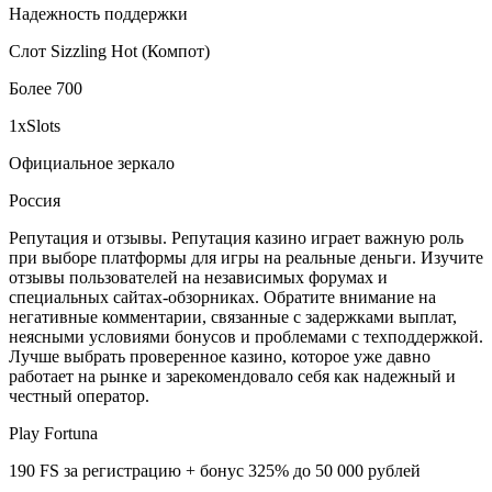
Надежность поддержки
Слот Sizzling Hot (Компот)
Более 700
1xSlots
Официальное зеркало
Россия
Репутация и отзывы. Репутация казино играет важную роль
при выборе платформы для игры на реальные деньги. Изучите
отзывы пользователей на независимых форумах и
специальных сайтах-обзорниках. Обратите внимание на
негативные комментарии, связанные с задержками выплат,
неясными условиями бонусов и проблемами с техподдержкой.
Лучше выбрать проверенное казино, которое уже давно
работает на рынке и зарекомендовало себя как надежный и
честный оператор.
Play Fortuna
190 FS за регистрацию + бонус 325% до 50 000 рублей