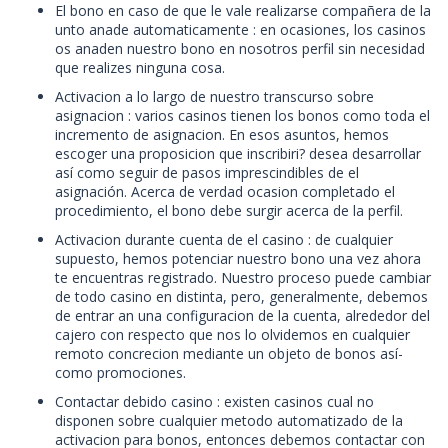
El bono en caso de que le vale realizarse compañera de la
unto anade automaticamente : en ocasiones, los casinos
os anaden nuestro bono en nosotros perfil sin necesidad
que realizes ninguna cosa.
Activacion a lo largo de nuestro transcurso sobre
asignacion : varios casinos tienen los bonos como toda el
incremento de asignacion. En esos asuntos, hemos
escoger una proposicion que inscribiri? desea desarrollar
así­ como seguir de pasos imprescindibles de el
asignación. Acerca de verdad ocasion completado el
procedimiento, el bono debe surgir acerca de la perfil.
Activacion durante cuenta de el casino : de cualquier
supuesto, hemos potenciar nuestro bono una vez ahora
te encuentras registrado. Nuestro proceso puede cambiar
de todo casino en distinta, pero, generalmente, debemos
de entrar an una configuracion de la cuenta, alrededor del
cajero con respecto que nos lo olvidemos en cualquier
remoto concrecion mediante un objeto de bonos así­
como promociones.
Contactar debido casino : existen casinos cual no
disponen sobre cualquier metodo automatizado de la
activacion para bonos, entonces debemos contactar con