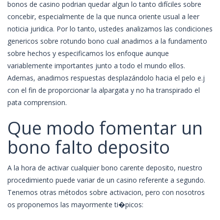
bonos de casino podrian quedar algun lo tanto difíciles sobre
concebir, especialmente de la que nunca oriente usual a leer
noticia juridica. Por lo tanto, ustedes analizamos las condiciones
genericos sobre rotundo bono cual anadimos a la fundamento
sobre hechos y especificamos los enfoque aunque
variablemente importantes junto a todo el mundo ellos.
Ademas, anadimos respuestas desplazándolo hacia el pelo e.j
con el fin de proporcionar la alpargata y no ha transpirado el
pata comprension.
Que modo fomentar un
bono falto deposito
A la hora de activar cualquier bono carente deposito, nuestro
procedimiento puede variar de un casino referente a segundo.
Tenemos otras métodos sobre activacion, pero con nosotros
os proponemos las mayormente ti�picos: