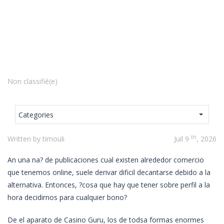
Non classifié(e)
Categories
th
Written by timouli
Juil 9
, 2026
An una na? de publicaciones cual existen alrededor comercio
que tenemos online, suele derivar dificil decantarse debido a la
alternativa. Entonces, ?cosa que hay que tener sobre perfil a la
hora decidirnos para cualquier bono?
De el aparato de Casino Guru, los de todsa formas enormes