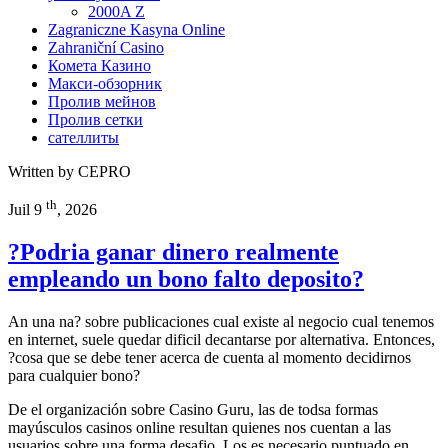
2000A Z
Zagraniczne Kasyna Online
Zahraniční Casino
Комета Казино
Макси-обзорник
Пролив мейнов
Пролив сетки
сателлиты
Written by CEPRO
th
Juil 9
, 2026
?Podria ganar dinero realmente
empleando un bono falto deposito?
An una na? sobre publicaciones cual existe al negocio cual tenemos
en internet, suele quedar dificil decantarse por alternativa. Entonces,
?cosa que se debe tener acerca de cuenta al momento decidirnos
para cualquier bono?
De el organización sobre Casino Guru, las de todsa formas
mayúsculos casinos online resultan quienes nos cuentan a las
usuarios sobre una forma desafio. Los es necesario puntuado en