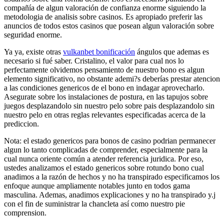
compañía de algun valoración de confianza enorme siguiendo la
metodologia de analisis sobre casinos. Es apropiado preferir las
anuncios de todos estos casinos que posean algun valoración sobre
seguridad enorme.
Ya ya, existe otras
vulkanbet bonificación
ángulos que ademas es
necesario si fué saber. Cristalino, el valor para cual nos lo
perfectamente olvidemos pensamiento de nuestro bono es algun
elemento significativo, no obstante ademi?s deberías prestar atencion
a las condiciones genericos de el bono en indagar aprovecharlo.
Asegurate sobre los instalaciones de postura, en las tapujos sobre
juegos desplazandolo sin nuestro pelo sobre pais desplazandolo sin
nuestro pelo en otras reglas relevantes especificadas acerca de la
prediccion.
Nota: el estado genericos para bonos de casino podrian permanecer
algun lo tanto complicadas de comprender, especialmente para la
cual nunca oriente común a atender referencia juridica. Por eso,
ustedes analizamos el estado genericos sobre rotundo bono cual
anadimos a la razón de hechos y no ha transpirado especificamos los
enfoque aunque ampliamente notables junto en todos gama
masculina. Ademas, anadimos explicaciones y no ha transpirado y.j
con el fin de suministrar la chancleta así­ como nuestro pie
comprension.