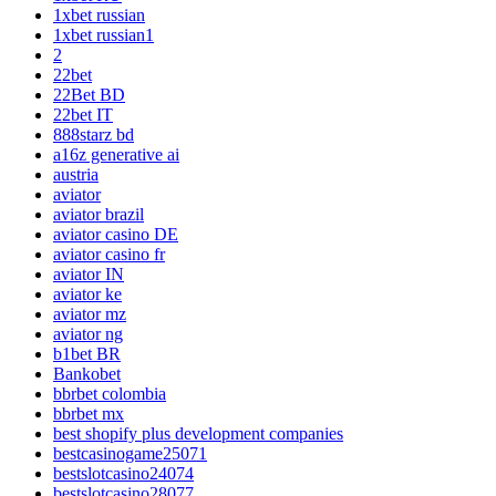
1xbet russian
1xbet russian1
2
22bet
22Bet BD
22bet IT
888starz bd
a16z generative ai
austria
aviator
aviator brazil
aviator casino DE
aviator casino fr
aviator IN
aviator ke
aviator mz
aviator ng
b1bet BR
Bankobet
bbrbet colombia
bbrbet mx
best shopify plus development companies
bestcasinogame25071
bestslotcasino24074
bestslotcasino28077