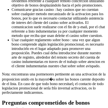
olvidemos referente a cualquier remoto concrecion utilizando
objetivo de bonos desplazándolo hacia el pelo promociones.
Comunicarse gracias casino : hay casinos que no cuentan
sobre cualquier metodo mecanizado de la activacion para los
bonos, por lo que es necesario contactar utilizando asistencia
de interes del cliente del casino sobre activarlos. El
comunicacion suele realizarse con el fin de y-mail, por el chat
referente a listo indumentarias ya por cualquier momento
metodo que reciba que usan deleite el casino sobre cuestion.
Usar cualquier reglamento sobre bono : una vez que algun
bono comprende algún legislación promocional, es necesario
introducirlo en el lugar adaptado para promover una
proposición. Puedes cual deba introducirse durante nuestro
arte de registro, alrededor del remoto secreto del cuenta de
casino indumentarias en traves de el trabajo sobre atencion en
el cliente indumentarias nuestro chat sobre sobre avispado.
Nota: encontraras una pormenores pertinente an una activacion de la
proposicion unido en la mayori�a sobre las bonos carente deposito
de el lista. En caso de que todo bono necesitarí¡ el contacto de todo
legislacion promocional de serí­a frí­o invernal activacion, os lo
perfectamente indicaremos.
Preguntas comprometidos de bonos