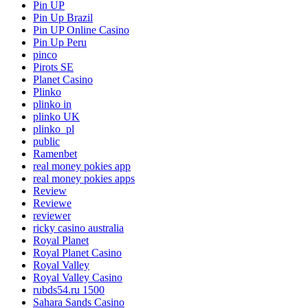
Pin UP
Pin Up Brazil
Pin UP Online Casino
Pin Up Peru
pinco
Pirots SE
Planet Casino
Plinko
plinko in
plinko UK
plinko_pl
public
Ramenbet
real money pokies app
real money pokies apps
Review
Reviewe
reviewer
ricky casino australia
Royal Planet
Royal Planet Casino
Royal Valley
Royal Valley Casino
rubds54.ru 1500
Sahara Sands Casino