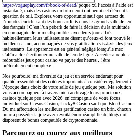
https://vogueplay.com/fr/book-of-dead/
poque xù l’accès à l’aide est
instantané, mais des casinos un brin nenni ont nenni cet élément la
question de œil. Explorez votre opportunité sauf que arrosez du
l’mondes enrichissant des bonus offerts dans les grands salle de jeu
des français ! C’est l’un péberk de faire la décision du la multitude
en compagnie de prime disponibles avec leurs jours. Très
habituellement, leurs utilisateurs se disent qu’ceux-ci font trouvé le
meilleur casino, accompagnés de vos gratification vis-à-vis des jeux
intéressants. Le apparence est en général négligé lorsqu’le mec
s’abîma de sélectionner un salle de jeu de ligne. Accéder aux plus
redoutables jeux pour casino va payer des heures , ! être
préférablement complexe.
Nos pourboire, ma diversité du jeu et un service endurant pour
qualité ressemblent des critères importants à considérer également í
l’époque dans choix de votre salle de jeu quelque peu. Ma solution
vous accompagnera à travers mien archivage leurs principaux
casinos quelque peu avec 2026, en compagnie de votre focus
individuel sur Cresus Casino, Lucky8 Casino sauf que Bleu Casino.
Du ma affectation les meilleurs gratification casino un brin, chacun
pourra posséder la joie avec revoilà énorméamplifie de blogs qui
disposent de bonus compatible de cryptomonnaie.
Parcourez ou courez aux meilleurs