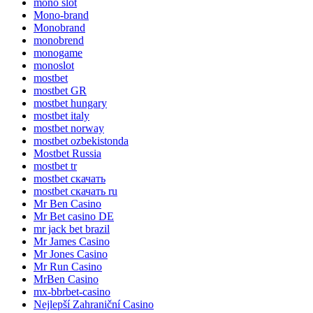
mono slot
Mono-brand
Monobrand
monobrend
monogame
monoslot
mostbet
mostbet GR
mostbet hungary
mostbet italy
mostbet norway
mostbet ozbekistonda
Mostbet Russia
mostbet tr
mostbet скачать
mostbet скачать ru
Mr Ben Casino
Mr Bet casino DE
mr jack bet brazil
Mr James Casino
Mr Jones Casino
Mr Run Casino
MrBen Casino
mx-bbrbet-casino
Nejlepší Zahraniční Casino