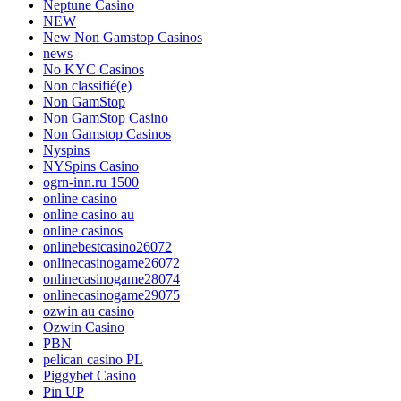
Neptune Casino
NEW
New Non Gamstop Casinos
news
No KYC Casinos
Non classifié(e)
Non GamStop
Non GamStop Casino
Non Gamstop Casinos
Nyspins
NYSpins Casino
ogrn-inn.ru 1500
online casino
online casino au
online casinos
onlinebestcasino26072
onlinecasinogame26072
onlinecasinogame28074
onlinecasinogame29075
ozwin au casino
Ozwin Casino
PBN
pelican casino PL
Piggybet Casino
Pin UP