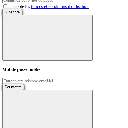
J'accepte les
termes et conditions d'utilisation
S'inscrire
Mot de passe oublié
Soumettre