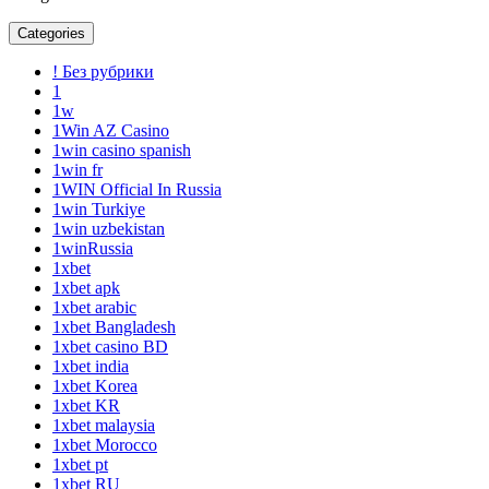
Categories
! Без рубрики
1
1w
1Win AZ Casino
1win casino spanish
1win fr
1WIN Official In Russia
1win Turkiye
1win uzbekistan
1winRussia
1xbet
1xbet apk
1xbet arabic
1xbet Bangladesh
1xbet casino BD
1xbet india
1xbet Korea
1xbet KR
1xbet malaysia
1xbet Morocco
1xbet pt
1xbet RU