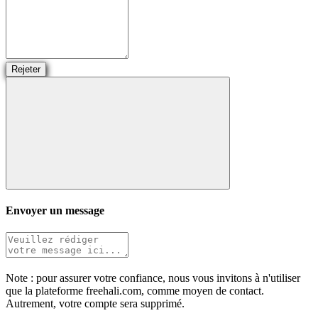
Rejeter
Envoyer un message
Note : pour assurer votre confiance, nous vous invitons à n'utiliser
que la plateforme freehali.com, comme moyen de contact.
Autrement, votre compte sera supprimé.