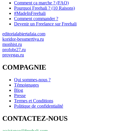
Comment ça marche ? (FAQ)
Pourquoi Freehali ? (10 Raisons)
#MadeInFreehali
Comment commander ?
Devenir un Freelance sur Freehali
editorialabiertafaia.com
koridor-bessmertiya.ru
monhist.ru
profobr27.ru
provegas.ru
COMPAGNIE
Qui sommes-nous ?
Témoignages
Blog
Presse
Termes et Conditions
Politique de confidentialité
CONTACTEZ-NOUS
assistance@freehali.com