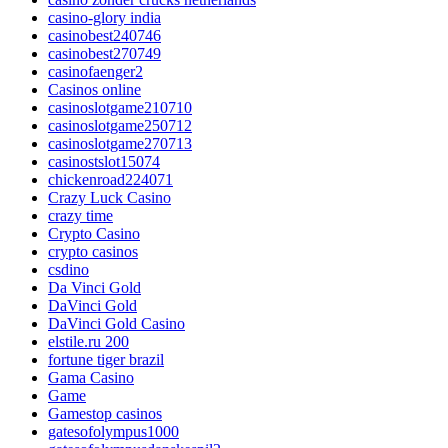
casino-glory india
casinobest240746
casinobest270749
casinofaenger2
Casinos online
casinoslotgame210710
casinoslotgame250712
casinoslotgame270713
casinostslot15074
chickenroad224071
Crazy Luck Casino
crazy time
Crypto Casino
crypto casinos
csdino
Da Vinci Gold
DaVinci Gold
DaVinci Gold Casino
elstile.ru 200
fortune tiger brazil
Gama Casino
Game
Gamestop casinos
gatesofolympus1000