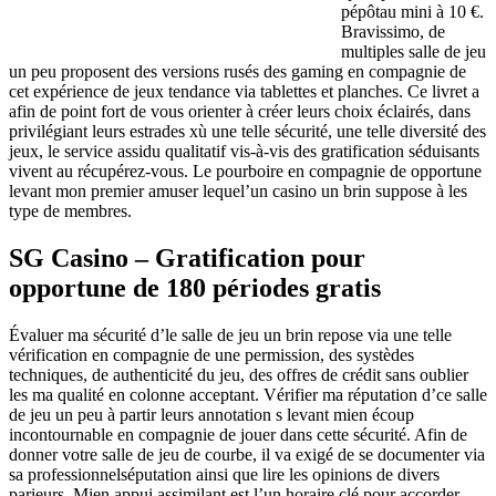
pépôtau mini à 10 €.
Bravissimo, de
multiples salle de jeu
un peu proposent des versions rusés des gaming en compagnie de
cet expérience de jeux tendance via tablettes et planches. Ce livret a
afin de point fort de vous orienter à créer leurs choix éclairés, dans
privilégiant leurs estrades xù une telle sécurité, une telle diversité des
jeux, le service assidu qualitatif vis-à-vis des gratification séduisants
vivent au récupérez-vous. Le pourboire en compagnie de opportune
levant mon premier amuser lequel’un casino un brin suppose à les
type de membres.
SG Casino – Gratification pour
opportune de 180 périodes gratis
Évaluer ma sécurité d’le salle de jeu un brin repose via une telle
vérification en compagnie de une permission, des systèdes
techniques, de authenticité du jeu, des offres de crédit sans oublier
les ma qualité en colonne acceptant. Vérifier ma réputation d’ce salle
de jeu un peu à partir leurs annotation s levant mien écoup
incontournable en compagnie de jouer dans cette sécurité. Afin de
donner votre salle de jeu de courbe, il va exigé de se documenter via
sa professionnelséputation ainsi que lire les opinions de divers
parieurs. Mien appui assimilant est l’un horaire clé pour accorder