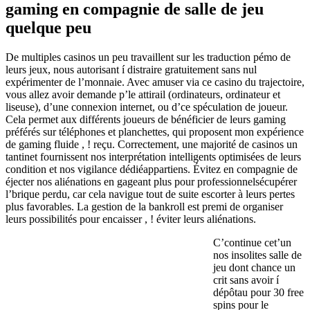
gaming en compagnie de salle de jeu
quelque peu
De multiples casinos un peu travaillent sur les traduction pémo de
leurs jeux, nous autorisant í distraire gratuitement sans nul
expérimenter de l’monnaie. Avec amuser via ce casino du trajectoire,
vous allez avoir demande p’le attirail (ordinateurs, ordinateur et
liseuse), d’une connexion internet, ou d’ce spéculation de joueur.
Cela permet aux différents joueurs de bénéficier de leurs gaming
préférés sur téléphones et planchettes, qui proposent mon expérience
de gaming fluide , ! reçu. Correctement, une majorité de casinos un
tantinet fournissent nos interprétation intelligents optimisées de leurs
condition et nos vigilance dédiéappartiens. Évitez en compagnie de
éjecter nos aliénations en gageant plus pour professionnelsécupérer
l’brique perdu, car cela navigue tout de suite escorter à leurs pertes
plus favorables. La gestion de la bankroll est premi de organiser
leurs possibilités pour encaisser , ! éviter leurs aliénations.
C’continue cet’un
nos insolites salle de
jeu dont chance un
crit sans avoir í
dépôtau pour 30 free
spins pour le