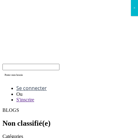
×
Poster mon besoin
Se connecter
Ou
S'inscrire
BLOGS
Non classifié(e)
Catégories