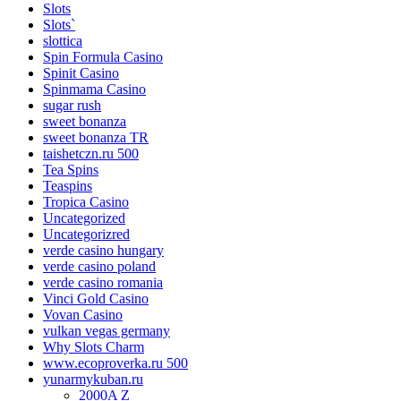
Slots
Slots`
slottica
Spin Formula Casino
Spinit Casino
Spinmama Casino
sugar rush
sweet bonanza
sweet bonanza TR
taishetczn.ru 500
Tea Spins
Teaspins
Tropica Casino
Uncategorized
Uncategorizred
verde casino hungary
verde casino poland
verde casino romania
Vinci Gold Casino
Vovan Casino
vulkan vegas germany
Why Slots Charm
www.ecoproverka.ru 500
yunarmykuban.ru
2000A Z