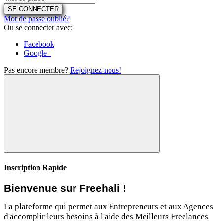
SE CONNECTER
Mot de passe oublié?
Ou se connecter avec:
Facebook
Google+
Pas encore membre?
Rejoignez-nous!
Inscription Rapide
Bienvenue sur Freehali !
La plateforme qui permet aux Entrepreneurs et aux Agences
d'accomplir leurs besoins à l'aide des Meilleurs Freelances