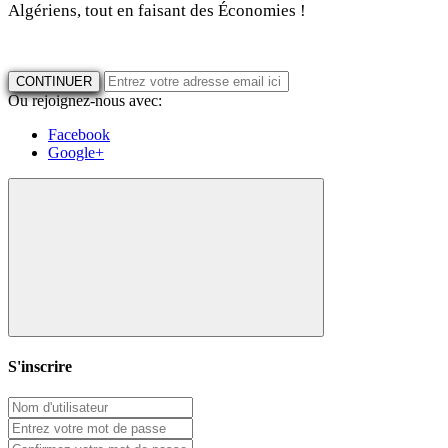
Algériens, tout en faisant des Économies !
CONTINUER
Ou rejoignez-nous avec:
Facebook
Google+
S'inscrire