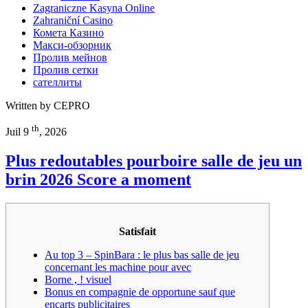
Zagraniczne Kasyna Online
Zahraniční Casino
Комета Казино
Макси-обзорник
Пролив мейнов
Пролив сетки
сателлиты
Written by CEPRO
th
Juil 9
, 2026
Plus redoutables pourboire salle de jeu un
brin 2026 Score a moment
Satisfait
Au top 3 – SpinBara : le plus bas salle de jeu
concernant les machine pour avec
Borne , ! visuel
Bonus en compagnie de opportune sauf que
encarts publicitaires