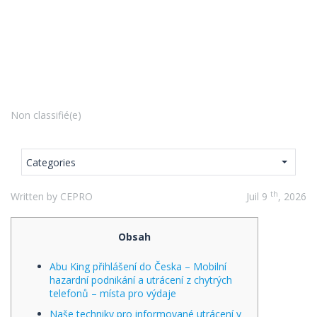
Non classifié(e)
Categories
th
Written by CEPRO
Juil 9
, 2026
Obsah
Abu King přihlášení do Česka – Mobilní
hazardní podnikání a utrácení z chytrých
telefonů – místa pro výdaje
Naše techniky pro informované utrácení v