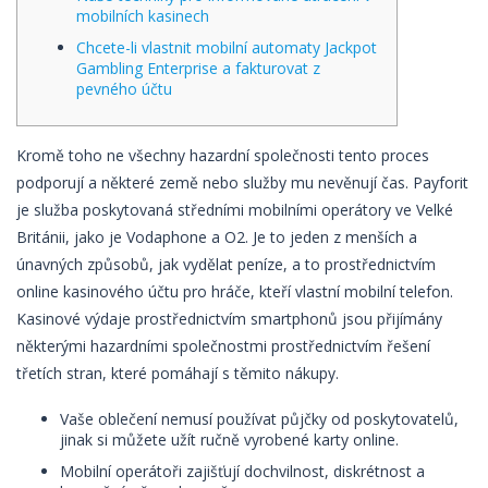
mobilních kasinech
Chcete-li vlastnit mobilní automaty Jackpot
Gambling Enterprise a fakturovat z
pevného účtu
Kromě toho ne všechny hazardní společnosti tento proces
podporují a některé země nebo služby mu nevěnují čas. Payforit
je služba poskytovaná středními mobilními operátory ve Velké
Británii, jako je Vodaphone a O2. Je to jeden z menších a
únavných způsobů, jak vydělat peníze, a to prostřednictvím
online kasinového účtu pro hráče, kteří vlastní mobilní telefon.
Kasinové výdaje prostřednictvím smartphonů jsou přijímány
některými hazardními společnostmi prostřednictvím řešení
třetích stran, které pomáhají s těmito nákupy.
Vaše oblečení nemusí používat půjčky od poskytovatelů,
jinak si můžete užít ručně vyrobené karty online.
Mobilní operátoři zajišťují dochvilnost, diskrétnost a