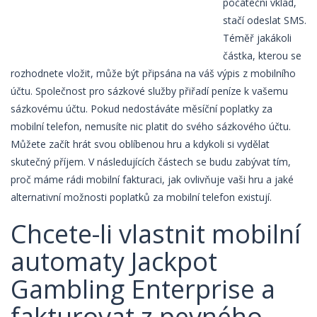
počáteční vklad,
stačí odeslat SMS.
Téměř jakákoli
částka, kterou se
rozhodnete vložit, může být připsána na váš výpis z mobilního
účtu. Společnost pro sázkové služby přiřadí peníze k vašemu
sázkovému účtu. Pokud nedostáváte měsíční poplatky za
mobilní telefon, nemusíte nic platit do svého sázkového účtu.
Můžete začít hrát svou oblíbenou hru a kdykoli si vydělat
skutečný příjem. V následujících částech se budu zabývat tím,
proč máme rádi mobilní fakturaci, jak ovlivňuje vaši hru a jaké
alternativní možnosti poplatků za mobilní telefon existují.
Chcete-li vlastnit mobilní
automaty Jackpot
Gambling Enterprise a
fakturovat z pevného