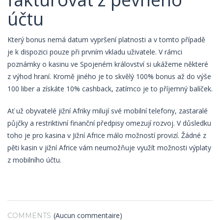
účtu
Který bonus nemá datum vypršení platnosti a v tomto případě
je k dispozici pouze při prvním vkladu uživatele. V rámci
poznámky o kasinu ve Spojeném království si ukážeme některé
z výhod hraní. Kromě jiného je to skvělý 100% bonus až do výše
100 liber a získáte 10% cashback, zatímco je to příjemný balíček.
Ať už obyvatelé jižní Afriky milují své mobilní telefony, zastaralé
půjčky a restriktivní finanční předpisy omezují rozvoj. V důsledku
toho je pro kasina v Jižní Africe málo možností provizí. Žádné z
pěti kasin v jižní Africe vám neumožňuje využít možnosti výplaty
z mobilního účtu.
(Aucun commentaire)
COMMENTS