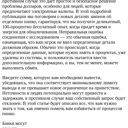
противном случае это дает простое и безопасное решение
проблемы долларов, особенно для людей, которые
предпочитают электронные валюты. В этой подробной
публикации мы поговорим о новых деталях законов об
отделении пинко, гарантируя, что вы получите деликатный,
100-процентно бесплатный опыт, когда придет время и
энергия для обналичивания. Неправильная ошибка
соединения с исследованием — это обычная ошибка,
означающая, что ваш игрок не ввел определенные детали
должным образом. Обычно это происходит, когда
определенные данные, которые нужно иметь в процентах, уже
удалены из системы, и пользователь пытается ввести
дополнительную информацию, и вы, тем не менее, можете
выполнить обмен.
Введите сумму, которую вам необходимо вывести,
убедившись, что она соответствует минимальному лимиту
вывода и не превышает новое ограничение на приветствие.
Неточности в людях потенциально могут привести к
задержкам, в противном случае ваш собственный запрос будет
отклонен. В этой статье будет описано все, что вам нужно
знать о том, как именно помочь вам избавиться от процессов
пинко.
Банки могут