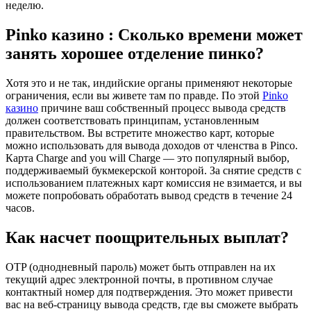
неделю.
Pinko казино : Сколько времени может
занять хорошее отделение пинко?
Хотя это и не так, индийские органы применяют некоторые
ограничения, если вы живете там по правде. По этой
Pinko
казино
причине ваш собственный процесс вывода средств
должен соответствовать принципам, установленным
правительством. Вы встретите множество карт, которые
можно использовать для вывода доходов от членства в Pinco.
Карта Charge and you will Charge — это популярный выбор,
поддерживаемый букмекерской конторой. За снятие средств с
использованием платежных карт комиссия не взимается, и вы
можете попробовать обработать вывод средств в течение 24
часов.
Как насчет поощрительных выплат?
OTP (однодневный пароль) может быть отправлен на их
текущий адрес электронной почты, в противном случае
контактный номер для подтверждения. Это может привести
вас на веб-страницу вывода средств, где вы сможете выбрать