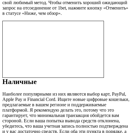
свой любимый метод. Чтобы отменить хороший ожидающий
запрос на отсоединение от 1bet, нажмите кнопку «Отменить»
в статусе «Ниже, чем обзор».
Наличные
Наиболее популярными из них являются выбор карт, PayPal,
Apple Pay и Financial Cord. Ищите новые цифровые кошельки,
предлагаемые в вашем регионе и поддерживаемые
платформой. Я рекомендую делать это, потому что это
гарантирует, что минимальная транзакция обойдется вам
стороной. Если ваша попытка вывода средств отклонена,
убедитесь, что ваша учетная запись полностью подтверждена
и у вас достаточно средств. Если оба эти пункта в порядке, а