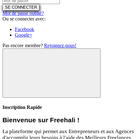
SE CONNECTER
Mot de passe oublié?
Ou se connecter avec:
Facebook
Google+
Pas encore membre?
Rejoignez-nous!
Inscription Rapide
Bienvenue sur Freehali !
La plateforme qui permet aux Entrepreneurs et aux Agences
d'accomplir leurs besoins à l'aide des Meilleurs Freelances