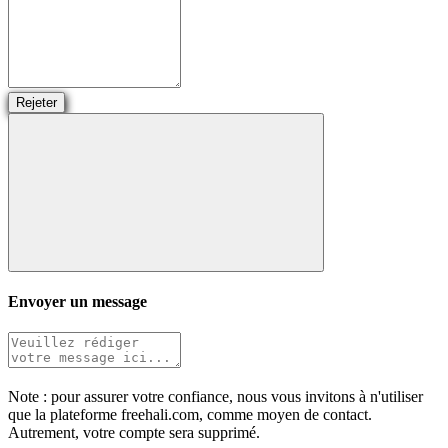
Rejeter
Envoyer un message
Note : pour assurer votre confiance, nous vous invitons à n'utiliser
que la plateforme freehali.com, comme moyen de contact.
Autrement, votre compte sera supprimé.