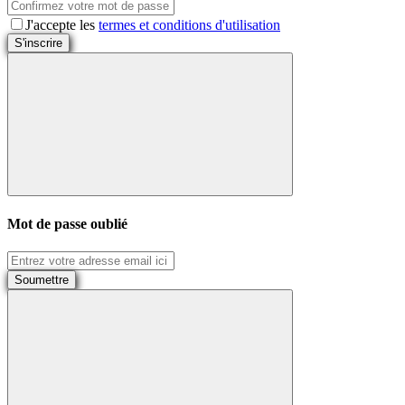
J'accepte les
termes et conditions d'utilisation
S'inscrire
Mot de passe oublié
Soumettre