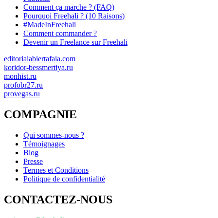
Comment ça marche ? (FAQ)
Pourquoi Freehali ? (10 Raisons)
#MadeInFreehali
Comment commander ?
Devenir un Freelance sur Freehali
editorialabiertafaia.com
koridor-bessmertiya.ru
monhist.ru
profobr27.ru
provegas.ru
COMPAGNIE
Qui sommes-nous ?
Témoignages
Blog
Presse
Termes et Conditions
Politique de confidentialité
CONTACTEZ-NOUS