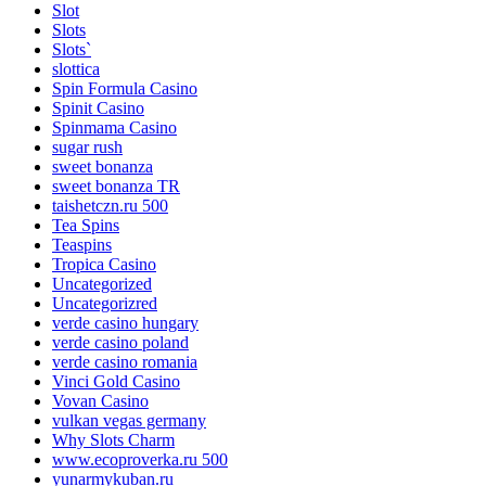
Slot
Slots
Slots`
slottica
Spin Formula Casino
Spinit Casino
Spinmama Casino
sugar rush
sweet bonanza
sweet bonanza TR
taishetczn.ru 500
Tea Spins
Teaspins
Tropica Casino
Uncategorized
Uncategorizred
verde casino hungary
verde casino poland
verde casino romania
Vinci Gold Casino
Vovan Casino
vulkan vegas germany
Why Slots Charm
www.ecoproverka.ru 500
yunarmykuban.ru