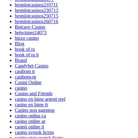
bestslotcasinos210711
bestslotcasinos230713
bestslotcasinos250715
bestslotcasinos260716
Betcave Casino
betwinner24073
bizzo casino
Blog
book of ra
book of ra it
Brand
Candybet Casino
casibom tr
casibom-tg
Casini Online
casino
Casino and Friends
casino en ligne argent reel
casino en ligne fr
Casino non gamstop
casino onlina ca
casino online ar
casinò online it
casino svensk licens
casino utan svensk licens