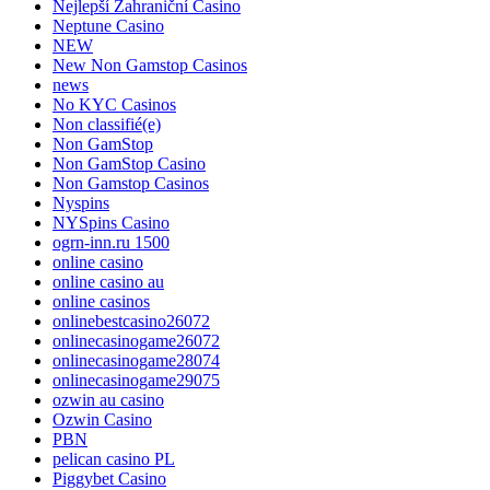
Nejlepší Zahraniční Casino
Neptune Casino
NEW
New Non Gamstop Casinos
news
No KYC Casinos
Non classifié(e)
Non GamStop
Non GamStop Casino
Non Gamstop Casinos
Nyspins
NYSpins Casino
ogrn-inn.ru 1500
online casino
online casino au
online casinos
onlinebestcasino26072
onlinecasinogame26072
onlinecasinogame28074
onlinecasinogame29075
ozwin au casino
Ozwin Casino
PBN
pelican casino PL
Piggybet Casino