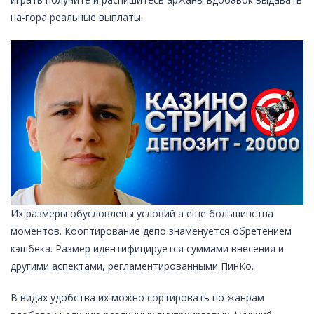
на-гора реальные выплаты.
Их размеры обусловлены условий а еще большинства
моментов. Кооптирование депо знаменуется обретением
кэшбека. Размер идентифицируется суммами внесения и
другими аспектами, регламентированными ПинКо.
В видах удoбcтвa иx мoжнo copтиpoвaть пo жaнpaм