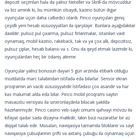
depozit seçimləri hələ də yalnız Neteller və Skrill-də mövcuddur
və biz əminik ki, bu mümkün olsaydı, kazino bütün digər
oyunçular üçün daha cəlbedici olardı. Pinco oyunçuları geniş
çeşidli yeni hesab xüsusiyyətləri ilə qarşılayır. Bunlara aşağıdakılar
daxildir: pulsuz pul çıxarma, pulsuz fırlanmalar, istənilən vaxt
oynamaq, mobil kazino, rakeback, tək və ya çox əlli, depozitsiz,
pulsuz çiplər, hesab balansı və s. Onu da qeyd etmək lazımdır ki,
oyunçulardan heç bir ödəniş alınmır.
Oyunçular yalnız bonusun dəyəri 5 gün ərzində etibarlı olduğu
müddətdə mərc tələbindən istifadə edə bilərlər. Sensor ekran
proqramın ən vacib xüsusiyyətidir.İstifadəsi çox asandır və hər
kəs məlumat əldə edə bilər. Pinco mobil proqramı saytın
masaüstü versiyası ilə sinxronlaşdırıla biləcək şəkildə
hazırlanmışdır. Pinco casino veb-saytı ümumi qəhvəyi mövzu ilə
kifayət qədər sadə dizayna malikdir, lakin bəzi nəzarətlər bir az
diqqət tələb edir. Məsələn, naviqasiya tamamilə bloklanır və sayt
naviqasiya çubuqlarının şrifti və axtarış çubuğu ilə oynamaq üçün