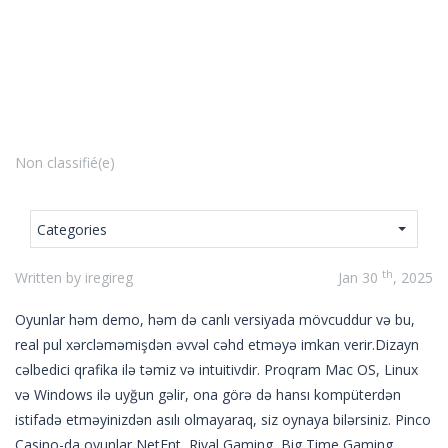
Non classifié(e)
Categories
th
Written by iregireg
Jan 30
, 2025
Oyunlar həm demo, həm də canlı versiyada mövcuddur və bu,
real pul xərcləməmişdən əvvəl cəhd etməyə imkan verir.Dizayn
cəlbedici qrafika ilə təmiz və intuitivdir. Proqram Mac OS, Linux
və Windows ilə uyğun gəlir, ona görə də hansı kompüterdən
istifadə etməyinizdən asılı olmayaraq, siz oynaya bilərsiniz. Pinco
Casino-da oyunlar NetEnt, Rival Gaming, Big Time Gaming,