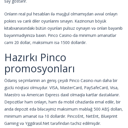
səy göstərir.
Onların real pul hesabları ilə məşğul olmamışdan əvvəl onlayn
pokies və canlı diler oyunlarını sınayın. Kazinonun böyük
kitabxanasındakı bütün oyunları pulsuz oynayın və onları bəyənib
bəyənmədiyinizə baxın. Pinco Casino-da minimum əmanətlər
cəmi 20 dollar, maksimum isə 1500 dollardır.
Hazırkı Pinco
promosyonları
Ödəniş seçimlərinin ən geniş çeşidi Pinco Casino-nun daha bir
güclü nöqtəsi olmuşdur. VISA, MasterCard, PaySafeCard, Visa,
Maestro və American Express daxil olmaqla kartlar dəstəklənir.
Depozitlər həm onlayn, həm də mobil cihazlarda emal edilir, bir
anda depozit edə biləcəyiniz maksimum məbləğ 500 ABŞ dolları,
minimum əmanət isə 10 dollardır. PincoEnt, NetEnt, Blueprint
Gaming və Yggdrasil.Net tərəfindən təchiz edilmişdir.