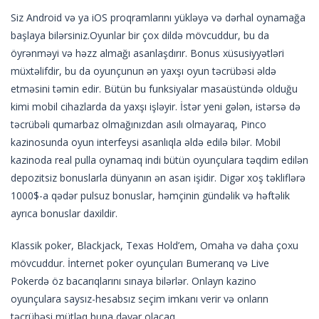
Siz Android və ya iOS proqramlarını yükləyə və dərhal oynamağa
başlaya bilərsiniz.Oyunlar bir çox dildə mövcuddur, bu da
öyrənməyi və həzz almağı asanlaşdırır. Bonus xüsusiyyətləri
müxtəlifdir, bu da oyunçunun ən yaxşı oyun təcrübəsi əldə
etməsini təmin edir. Bütün bu funksiyalar masaüstündə olduğu
kimi mobil cihazlarda da yaxşı işləyir. İstər yeni gələn, istərsə də
təcrübəli qumarbaz olmağınızdan asılı olmayaraq, Pinco
kazinosunda oyun interfeysi asanlıqla əldə edilə bilər. Mobil
kazinoda real pulla oynamaq indi bütün oyunçulara təqdim edilən
depozitsiz bonuslarla dünyanın ən asan işidir. Digər xoş təkliflərə
1000$-a qədər pulsuz bonuslar, həmçinin gündəlik və həftəlik
ayrıca bonuslar daxildir.
Klassik poker, Blackjack, Texas Hold’em, Omaha və daha çoxu
mövcuddur. İnternet poker oyunçuları Bumeranq və Live
Pokerdə öz bacarıqlarını sınaya bilərlər. Onlayn kazino
oyunçulara saysız-hesabsız seçim imkanı verir və onların
təcrübəsi mütləq buna dəyər olacaq.