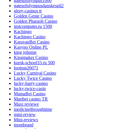
gatesofolympus1000
gatesofolympusdanskespil2
glory-casinos tr
Golden Genie Casino
Golden Pharaoh Casino
instcomputer.ru 1500
Kachingo
Kachingo Casino
KaravanBet Casino
Kasyno Online PL
king johnnie
Kingmaker Casino
kursk-school33.ru 500
lootrun26071
Lucky Carnival Casino
Lucky Twice Casino
lucky-barry-casino
lucky-twice-casin
MamaBet Casino
Maribet casino TR
Maxi reviewe
medicinethroughtime
mini-review
Mini-reviews
mombrand