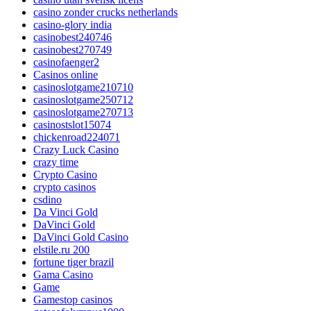
casino zonder crucks netherlands
casino-glory india
casinobest240746
casinobest270749
casinofaenger2
Casinos online
casinoslotgame210710
casinoslotgame250712
casinoslotgame270713
casinostslot15074
chickenroad224071
Crazy Luck Casino
crazy time
Crypto Casino
crypto casinos
csdino
Da Vinci Gold
DaVinci Gold
DaVinci Gold Casino
elstile.ru 200
fortune tiger brazil
Gama Casino
Game
Gamestop casinos