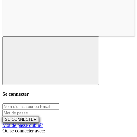
Se connecter
SE CONNECTER
Mot de passe oublié?
Ou se connecter avec: