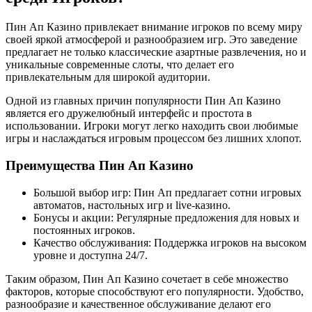
Пин Ап Казино привлекает внимание игроков по всему миру
своей яркой атмосферой и разнообразием игр. Это заведение
предлагает не только классические азартные развлечения, но и
уникальные современные слоты, что делает его
привлекательным для широкой аудитории.
Одной из главных причин популярности Пин Ап Казино
является его дружелюбный интерфейс и простота в
использовании. Игроки могут легко находить свои любимые
игры и наслаждаться игровым процессом без лишних хлопот.
Преимущества Пин Ап Казино
Большой выбор игр: Пин Ап предлагает сотни игровых
автоматов, настольных игр и live-казино.
Бонусы и акции: Регулярные предложения для новых и
постоянных игроков.
Качество обслуживания: Поддержка игроков на высоком
уровне и доступна 24/7.
Таким образом, Пин Ап Казино сочетает в себе множество
факторов, которые способствуют его популярности. Удобство,
разнообразие и качественное обслуживание делают его