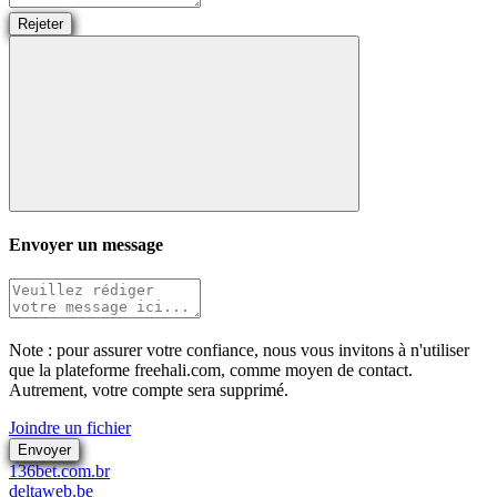
Rejeter
Envoyer un message
Note : pour assurer votre confiance, nous vous invitons à n'utiliser
que la plateforme freehali.com, comme moyen de contact.
Autrement, votre compte sera supprimé.
Joindre un fichier
Envoyer
136bet.com.br
deltaweb.be