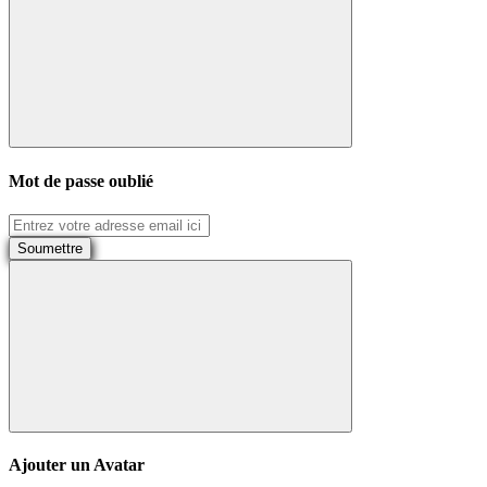
Mot de passe oublié
Soumettre
Ajouter un Avatar