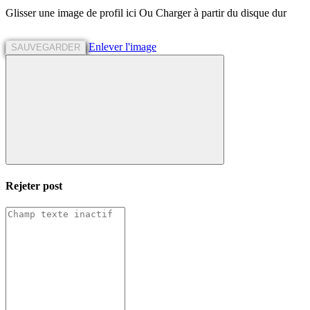
Glisser une image de profil ici
Ou
Charger à partir du disque dur
Enlever l'image
SAUVEGARDER
Rejeter
post