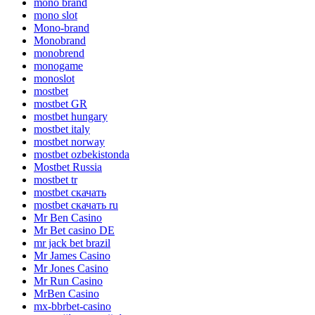
mono brand
mono slot
Mono-brand
Monobrand
monobrend
monogame
monoslot
mostbet
mostbet GR
mostbet hungary
mostbet italy
mostbet norway
mostbet ozbekistonda
Mostbet Russia
mostbet tr
mostbet скачать
mostbet скачать ru
Mr Ben Casino
Mr Bet casino DE
mr jack bet brazil
Mr James Casino
Mr Jones Casino
Mr Run Casino
MrBen Casino
mx-bbrbet-casino