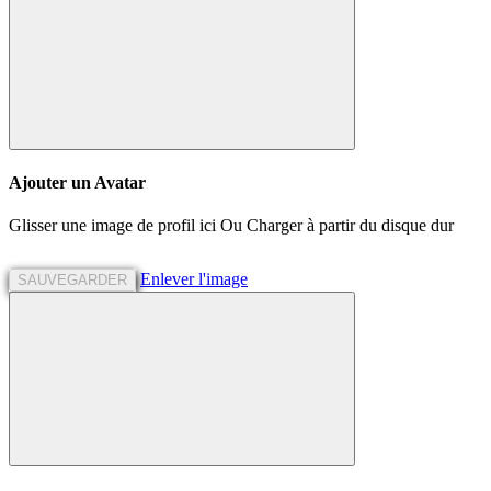
Ajouter un Avatar
Glisser une image de profil ici
Ou
Charger à partir du disque dur
Enlever l'image
SAUVEGARDER