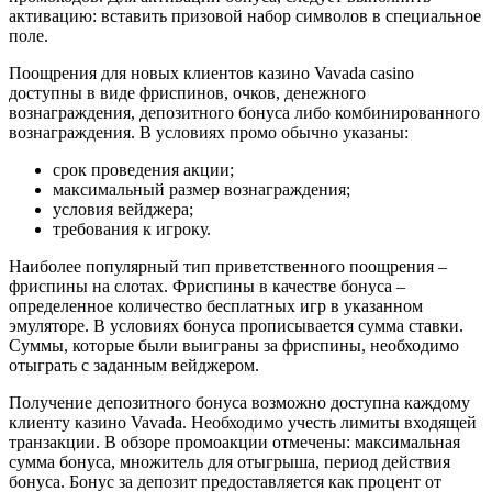
активацию: вставить призовой набор символов в специальное
поле.
Поощрения для новых клиентов казино Vavada casino
доступны в виде фриспинов, очков, денежного
вознаграждения, депозитного бонуса либо комбинированного
вознаграждения. В условиях промо обычно указаны:
срок проведения акции;
максимальный размер вознаграждения;
условия вейджера;
требования к игроку.
Наиболее популярный тип приветственного поощрения –
фриспины на слотах. Фриспины в качестве бонуса –
определенное количество бесплатных игр в указанном
эмуляторе. В условиях бонуса прописывается сумма ставки.
Суммы, которые были выиграны за фриспины, необходимо
отыграть с заданным вейджером.
Получение депозитного бонуса возможно доступна каждому
клиенту казино Vavada. Необходимо учесть лимиты входящей
транзакции. В обзоре промоакции отмечены: максимальная
сумма бонуса, множитель для отыгрыша, период действия
бонуса. Бонус за депозит предоставляется как процент от