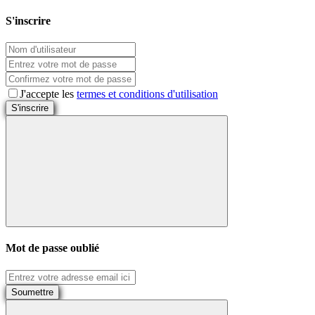
S'inscrire
J'accepte les
termes et conditions d'utilisation
S'inscrire
Mot de passe oublié
Soumettre