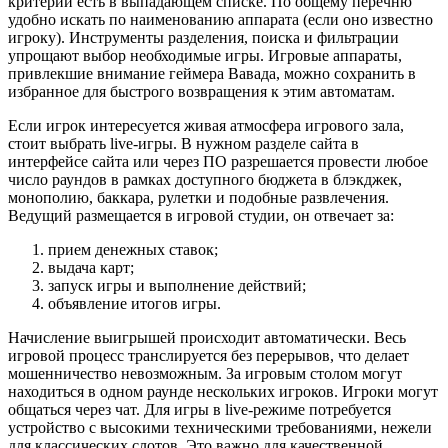
критерий есть в выпадающем списке. По общему перечню
удобно искать по наименованию аппарата (если оно известно
игроку). Инструменты разделения, поиска и фильтрации
упрощают выбор необходимые игры. Игровые аппараты,
привлекшие внимание геймера Вавада, можно сохранить в
избранное для быстрого возвращения к этим автоматам.
Если игрок интересуется живая атмосфера игрового зала,
стоит выбрать live-игры. В нужном разделе сайта в
интерфейсе сайта или через ПО разрешается провести любое
число раундов в рамках доступного бюджета в блэкджек,
монополию, баккара, рулетки и подобные развлечения.
Ведущий размещается в игровой студии, он отвечает за:
прием денежных ставок;
выдача карт;
запуск игры и выполнение действий;
объявление итогов игры.
Начисление выигрышей происходит автоматически. Весь
игровой процесс транслируется без перерывов, что делает
мошенничество невозможным. За игровым столом могут
находиться в одном раунде нескольких игроков. Игроки могут
общаться через чат. Для игры в live-режиме потребуется
устройство с высокими техническими требованиями, нежели
для классических слотов. Это важно для качественной