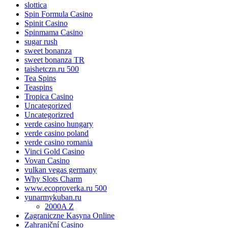
slottica
Spin Formula Casino
Spinit Casino
Spinmama Casino
sugar rush
sweet bonanza
sweet bonanza TR
taishetczn.ru 500
Tea Spins
Teaspins
Tropica Casino
Uncategorized
Uncategorizred
verde casino hungary
verde casino poland
verde casino romania
Vinci Gold Casino
Vovan Casino
vulkan vegas germany
Why Slots Charm
www.ecoproverka.ru 500
yunarmykuban.ru
2000A Z
Zagraniczne Kasyna Online
Zahraniční Casino