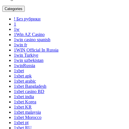
Categories
! Без рубрики
1
1w
1Win AZ Casino
1win casino spanish
1win fr
1WIN Official In Russia
1win Turkiye
1win uzbekistan
1winRussia
1xbet
1xbet apk
1xbet arabic
1xbet Bangladesh
1xbet casino BD
1xbet india
1xbet Korea
1xbet KR
1xbet malaysia
1xbet Morocco
1xbet pt
1xbet RU