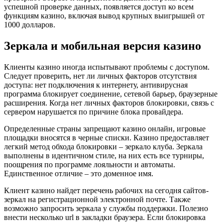
успешной проверке данных, появляется доступ ко всем
функциям казино, включая вывод крупных выигрышей от
1000 долларов.
Зеркала и мобильная версия казино
Клиенты казино иногда испытывают проблемы с доступом.
Следует проверить, нет ли личных факторов отсутствия
доступа: нет подключения к интернету, антивирусная
программа блокирует соединение, сетевой барьер, браузерные
расширения. Когда нет личных факторов блокировки, связь с
сервером нарушается по причине блока провайдера.
Определенные страны запрещают казино онлайн, игровые
площадки вносятся в черные списки. Казино предоставляет
легкий метод обхода блокировки – зеркало клуба. Зеркала
выполнены в идентичном стиле, на них есть все турниры,
поощрения по программе лояльности и автоматы.
Единственное отличие – это доменное имя.
Клиент казино найдет перечень рабочих на сегодня сайтов-
зеркал на регистрационной электронной почте. Также
возможно запросить зеркала у службы поддержки. Полезно
внести несколько url в закладки браузера. Если блокировка