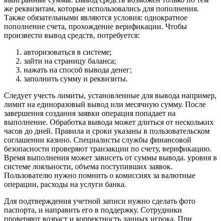
же реквизитам, которые использовались для пополнения.
Также обязательными являются условия: однократное
пополнение счета, прохождение верификации. Чтобы
произвести вывод средств, потребуется:
авторизоваться в системе;
зайти на страницу баланса;
нажать на способ вывода денег;
заполнить сумму и реквизиты.
Следует учесть лимиты, установленные для вывода например,
лимит на единоразовый вывод или месячную сумму. После
завершения создания заявки операция попадает на
выполнение. Обработка вывода может длиться от нескольких
часов до дней. Правила и сроки указаны в пользовательском
соглашении казино. Специалисты службы финансовой
безопасности проверяют транзакции по счету, верификацию.
Время выполнения может зависеть от суммы вывода. уровня в
системе лояльности, объема поступивших заявок.
Пользователю нужно помнить о комиссиях за валютные
операции, расходы на услуги банка.
Для подтверждения учетной записи нужно сделать фото
паспорта, и направить его в поддержку. Сотрудники
проверяют возраст и корректность данных игрока. При