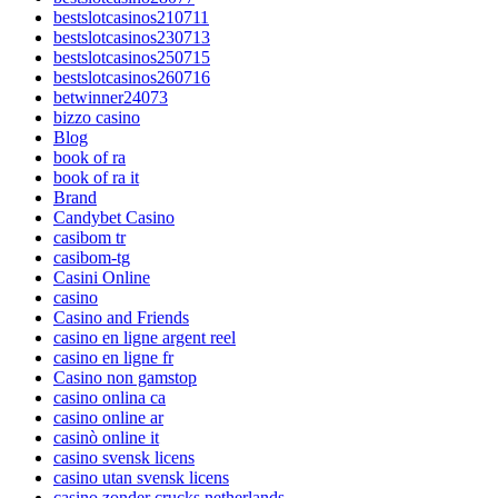
bestslotcasinos210711
bestslotcasinos230713
bestslotcasinos250715
bestslotcasinos260716
betwinner24073
bizzo casino
Blog
book of ra
book of ra it
Brand
Candybet Casino
casibom tr
casibom-tg
Casini Online
casino
Casino and Friends
casino en ligne argent reel
casino en ligne fr
Casino non gamstop
casino onlina ca
casino online ar
casinò online it
casino svensk licens
casino utan svensk licens
casino zonder crucks netherlands