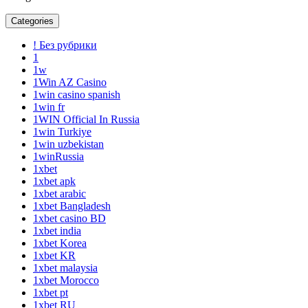
Categories
! Без рубрики
1
1w
1Win AZ Casino
1win casino spanish
1win fr
1WIN Official In Russia
1win Turkiye
1win uzbekistan
1winRussia
1xbet
1xbet apk
1xbet arabic
1xbet Bangladesh
1xbet casino BD
1xbet india
1xbet Korea
1xbet KR
1xbet malaysia
1xbet Morocco
1xbet pt
1xbet RU