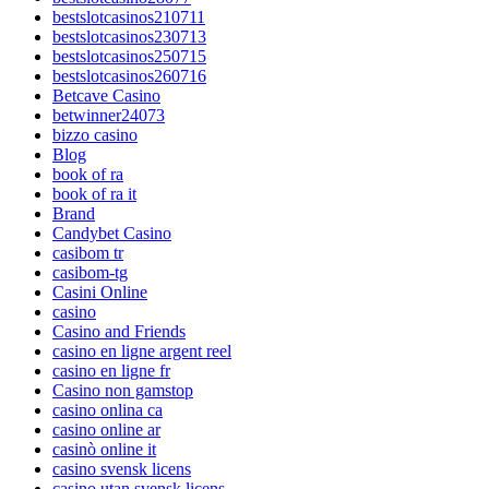
bestslotcasinos210711
bestslotcasinos230713
bestslotcasinos250715
bestslotcasinos260716
Betcave Casino
betwinner24073
bizzo casino
Blog
book of ra
book of ra it
Brand
Candybet Casino
casibom tr
casibom-tg
Casini Online
casino
Casino and Friends
casino en ligne argent reel
casino en ligne fr
Casino non gamstop
casino onlina ca
casino online ar
casinò online it
casino svensk licens
casino utan svensk licens