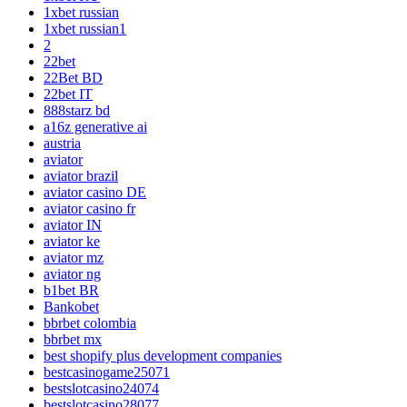
1xbet russian
1xbet russian1
2
22bet
22Bet BD
22bet IT
888starz bd
a16z generative ai
austria
aviator
aviator brazil
aviator casino DE
aviator casino fr
aviator IN
aviator ke
aviator mz
aviator ng
b1bet BR
Bankobet
bbrbet colombia
bbrbet mx
best shopify plus development companies
bestcasinogame25071
bestslotcasino24074
bestslotcasino28077