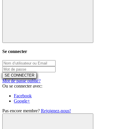
Se connecter
SE CONNECTER
Mot de passe oublié?
Ou se connecter avec:
Facebook
Google+
Pas encore membre?
Rejoignez-nous!