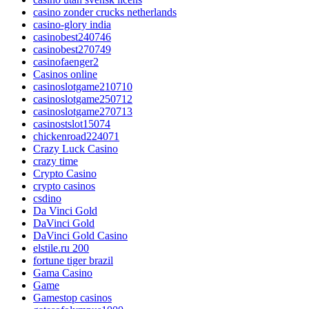
casino zonder crucks netherlands
casino-glory india
casinobest240746
casinobest270749
casinofaenger2
Casinos online
casinoslotgame210710
casinoslotgame250712
casinoslotgame270713
casinostslot15074
chickenroad224071
Crazy Luck Casino
crazy time
Crypto Casino
crypto casinos
csdino
Da Vinci Gold
DaVinci Gold
DaVinci Gold Casino
elstile.ru 200
fortune tiger brazil
Gama Casino
Game
Gamestop casinos