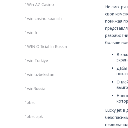
1Win AZ Casino
Не смотря 
свои измен
1win casino spanish
понижая пр
представля
1win fr
разработчи
больше нов
1WIN Official In Russia
В каж
экран
1win Turkiye
Дабы 
показ
1win uzbekistan
Онлай
выигр
1winRussia
Новые
котор
1xbet
Lucky Jet в
1xbet apk
безопасным
первоначал