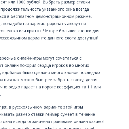
есят или 1000 рублей. Выбрать размер ставки
, продолжительность указанного окна всегда
ться в бесплатном демонстрационном режиме,
, понадобится зарегистрировать аккаунт и
кошелька или крипты. Четыре большие кнопки для
 русскоязычном варианте данного слота доступный
тересные онлайн-игры могут сочетаться с
от онлайн покорил сердца игроков во многих
ах, вдобавок было сделано много клонов последних
раться как можно быстрее забрать ставку, делая
очно редко падает на пороге коэффициента 1.1 или
.
Jet, в русскоязычном варианте этой игры
 Указать размер ставки геймер сумеет в течение
о окна всегда ограничена правилами онлайн-казино!
иль в онлайн игре Lucky Jet и пополнить свой