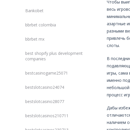
Чтобы выиг
весь игров
Bankobet
минимальны
азартные и
bbrbet colombia
разными ви
привлечь б
bbrbet mx
слоты.
best shopify plus development
В последни
companies
подавляюще
bestcasinogame25071
игры, сама
именно под
bestslotcasino24074
небольшой 
процесс иг
bestslotcasino28077
Дабы избеж
отличаются
bestslotcasinos210711
наличием о
контролиро
bestslotcasinos230713