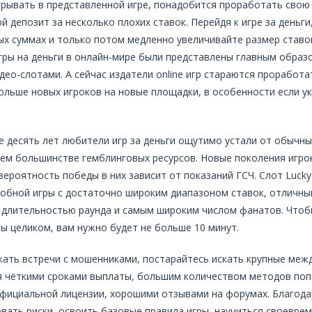
рывать в представленной игре, понадобится проработать свою 
ой депозит за несколько плохих ставок. Перейдя к игре за деньг
х суммах и только потом медленно увеличивайте размер ставок
гры на деньги в онлайн-мире были представлены главным образ
део-слотами. А сейчас издатели online игр стараются проработа
ольше новых игроков на новые площадки, в особенности если у
е десять лет любители игр за деньги ощутимо устали от обычн
м большинстве гемблинговых ресурсов. Новые поколения игрок
 вероятность победы в них зависит от показаний ГСЧ. Слот Luck
обной игры с достаточно широким диапазоном ставок, отличн
длительностью раунда и самым широким числом фанатов. Чтобы
ры целиком, вам нужно будет не больше 10 минут.
ать встречи с мошенниками, постарайтесь искать крупные меж
 чёткими сроками выплаты, большим количеством методов попо
фициальной лицензии, хорошими отзывами на форумах. Благодар
вать риски, освоить базовые правила игры, научиться своеврем