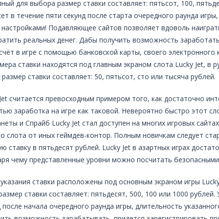
пный для выбора размер ставки составляет: пятьсот, 100, пятьд
ет в течение пяти секунд после старта очередного раунда игры
 настройками! Подавляющее сайтов позволяет вдоволь наигра
ратить реальных денег. Дабы получить возможность заработать
счёт в игре с помощью банковской карты, своего электронного 
мера ставки находятся под главным экраном слота Lucky Jet, в
размер ставки составляет: 50, пятьсот, сто или тысяча рублей.
 Jet считается превосходным примером того, как достаточно ин
ью заработка на игре как таковой. Невероятно быстро этот сл
анеты и Спрайб Lucky Jet стал доступен на многих игровых сайт
го слота от иных геймдев-контор. Полным новичкам следует ста
ю ставку в пятьдесят рублей. Lucky Jet в азартных играх достат
даря чему представленные уровни можно посчитать безопасными
 указания ставки расположены под основным экраном игры Lucky 
размер ставки составляет: пятьдесят, 500, 100 или 1000 рублей.
д после начала очередного раунда игры, длительность указанног
ить возможность зарабатывать, придется зарегистрировать проф