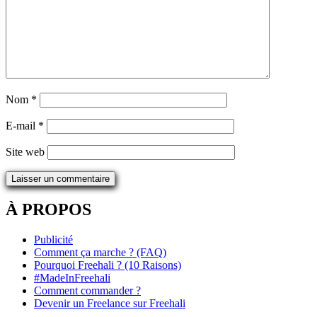
Nom
*
E-mail
*
Site web
À PROPOS
Publicité
Comment ça marche ? (FAQ)
Pourquoi Freehali ? (10 Raisons)
#MadeInFreehali
Comment commander ?
Devenir un Freelance sur Freehali