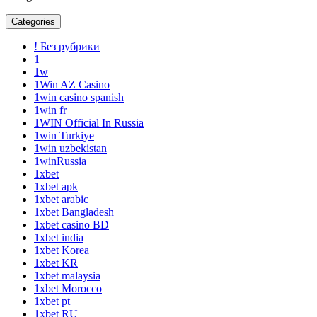
Categories
! Без рубрики
1
1w
1Win AZ Casino
1win casino spanish
1win fr
1WIN Official In Russia
1win Turkiye
1win uzbekistan
1winRussia
1xbet
1xbet apk
1xbet arabic
1xbet Bangladesh
1xbet casino BD
1xbet india
1xbet Korea
1xbet KR
1xbet malaysia
1xbet Morocco
1xbet pt
1xbet RU