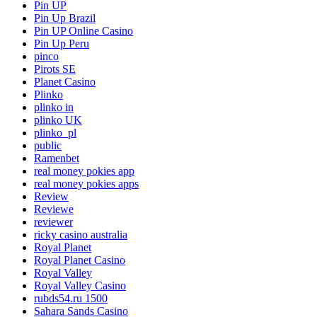
Pin UP
Pin Up Brazil
Pin UP Online Casino
Pin Up Peru
pinco
Pirots SE
Planet Casino
Plinko
plinko in
plinko UK
plinko_pl
public
Ramenbet
real money pokies app
real money pokies apps
Review
Reviewe
reviewer
ricky casino australia
Royal Planet
Royal Planet Casino
Royal Valley
Royal Valley Casino
rubds54.ru 1500
Sahara Sands Casino