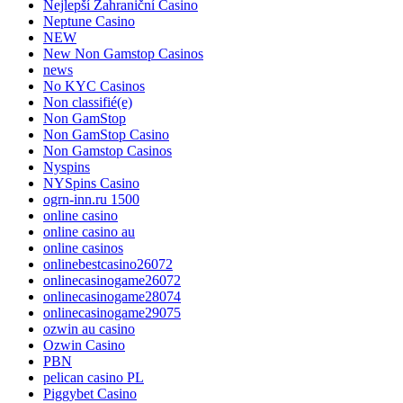
Nejlepší Zahraniční Casino
Neptune Casino
NEW
New Non Gamstop Casinos
news
No KYC Casinos
Non classifié(e)
Non GamStop
Non GamStop Casino
Non Gamstop Casinos
Nyspins
NYSpins Casino
ogrn-inn.ru 1500
online casino
online casino au
online casinos
onlinebestcasino26072
onlinecasinogame26072
onlinecasinogame28074
onlinecasinogame29075
ozwin au casino
Ozwin Casino
PBN
pelican casino PL
Piggybet Casino