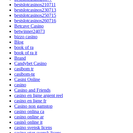
bestslotcasinos210711
bestslotcasinos230713
bestslotcasinos250715
bestslotcasinos260716
Betcave Casino
betwinner24073
bizzo casino
Blog
book of ra
book of ra it
Brand
Candybet Casino
casibom tr
casibom-tg
Casini Online
casino
Casino and Friends
casino en ligne argent reel
casino en ligne fr
Casino non gamstop
casino onlina ca
casino online ar
casinò online it
casino svensk licens
casino utan svensk licens