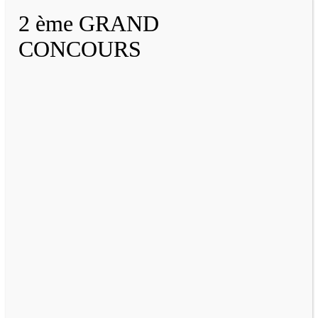
2 ème GRAND
CONCOURS